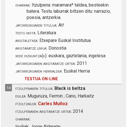
oharrak:
Itzulpena: maramara* taldea, besteekin
batera. Testu laburrak biltzen ditu: narrazio,
poesia, antzerkia.
jatorrizkoaren titulua:
At!
testu mota:
Literatura
argitaletxea:
Etxepare Euskal Institutua
argitaratze lekua:
Donostia
xede hizkuntza(k):
euskara, gaztelania, ingelesa
jatorrizkoaren argitaratze urtea:
2011
jatorrizkoaren herrialdea:
Euskal Herria
TESTUA ON-LINE
14
itzulpenaren titulua:
Black is beltza
egilea:
Muguruza, Fermin ; Cano, Harkaitz
itzultzailea:
Carles Muñoz
itzulpenaren argitaratze urtea:
2014
oharrak:
Irudiak: Jorge Alderete