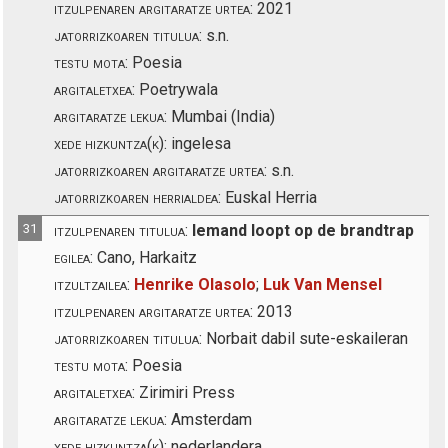
itzulpenaren argitaratze urtea:
2021
jatorrizkoaren titulua:
s.n.
testu mota:
Poesia
argitaletxea:
Poetrywala
argitaratze lekua:
Mumbai (India)
xede hizkuntza(k):
ingelesa
jatorrizkoaren argitaratze urtea:
s.n.
jatorrizkoaren herrialdea:
Euskal Herria
31
itzulpenaren titulua:
Iemand loopt op de brandtrap
egilea:
Cano, Harkaitz
itzultzailea:
Henrike Olasolo
;
Luk Van Mensel
itzulpenaren argitaratze urtea:
2013
jatorrizkoaren titulua:
Norbait dabil sute-eskaileran
testu mota:
Poesia
argitaletxea:
Zirimiri Press
argitaratze lekua:
Amsterdam
xede hizkuntza(k):
nederlandera