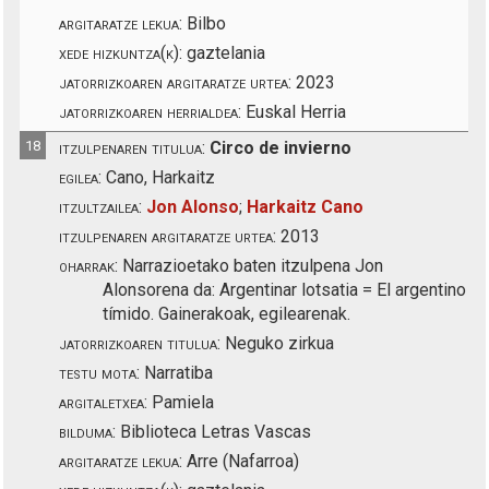
argitaratze lekua:
Bilbo
xede hizkuntza(k):
gaztelania
jatorrizkoaren argitaratze urtea:
2023
jatorrizkoaren herrialdea:
Euskal Herria
18
itzulpenaren titulua:
Circo de invierno
egilea:
Cano, Harkaitz
itzultzailea:
Jon Alonso
;
Harkaitz Cano
itzulpenaren argitaratze urtea:
2013
oharrak:
Narrazioetako baten itzulpena Jon
Alonsorena da: Argentinar lotsatia = El argentino
tímido. Gainerakoak, egilearenak.
jatorrizkoaren titulua:
Neguko zirkua
testu mota:
Narratiba
argitaletxea:
Pamiela
bilduma:
Biblioteca Letras Vascas
argitaratze lekua:
Arre (Nafarroa)