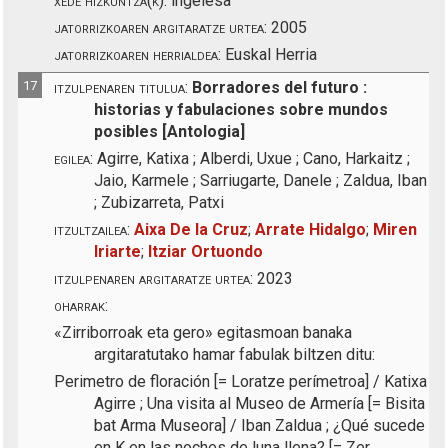
xede hizkuntza(k):
ingelesa
jatorrizkoaren argitaratze urtea:
2005
jatorrizkoaren herrialdea:
Euskal Herria
17
itzulpenaren titulua:
Borradores del futuro :
historias y fabulaciones sobre mundos
posibles [Antologia]
egilea:
Agirre, Katixa ; Alberdi, Uxue ; Cano, Harkaitz ;
Jaio, Karmele ; Sarriugarte, Danele ; Zaldua, Iban
; Zubizarreta, Patxi
itzultzailea:
Aixa De la Cruz
;
Arrate Hidalgo
;
Miren
Iriarte
;
Itziar Ortuondo
itzulpenaren argitaratze urtea:
2023
oharrak:
«Zirriborroak eta gero» egitasmoan banaka
argitaratutako hamar fabulak biltzen ditu:
Perimetro de floración [=
Loratze perímetroa] / Katixa
Agirre ;
Una visita al Museo de Armería [=
Bisita
bat Arma Museora] / Iban Zaldua ;
¿Qué sucede
en K en las noches de luna llena? [=
Zer