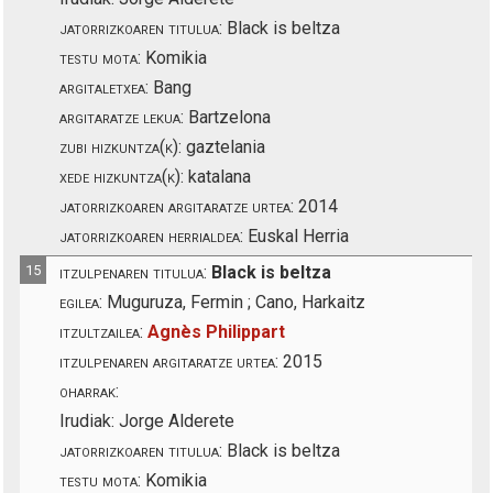
jatorrizkoaren titulua:
Black is beltza
testu mota:
Komikia
argitaletxea:
Bang
argitaratze lekua:
Bartzelona
zubi hizkuntza(k):
gaztelania
xede hizkuntza(k):
katalana
jatorrizkoaren argitaratze urtea:
2014
jatorrizkoaren herrialdea:
Euskal Herria
15
itzulpenaren titulua:
Black is beltza
egilea:
Muguruza, Fermin ; Cano, Harkaitz
itzultzailea:
Agnès Philippart
itzulpenaren argitaratze urtea:
2015
oharrak:
Irudiak: Jorge Alderete
jatorrizkoaren titulua:
Black is beltza
testu mota:
Komikia