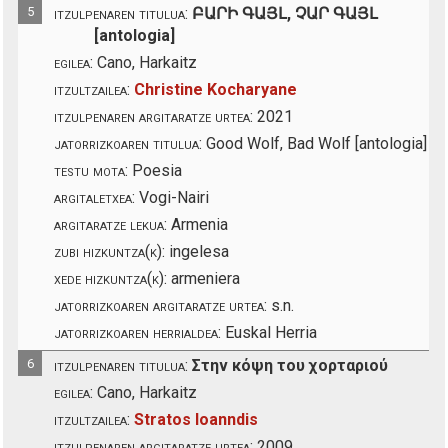
5
itzulpenaren titulua:
ԲԱՐԻ ԳԱՅԼ, ՉԱՐ ԳԱՅԼ
[antologia]
egilea:
Cano, Harkaitz
itzultzailea:
Christine Kocharyane
itzulpenaren argitaratze urtea:
2021
jatorrizkoaren titulua:
Good Wolf, Bad Wolf [antologia]
testu mota:
Poesia
argitaletxea:
Vogi-Nairi
argitaratze lekua:
Armenia
zubi hizkuntza(k):
ingelesa
xede hizkuntza(k):
armeniera
jatorrizkoaren argitaratze urtea:
s.n.
jatorrizkoaren herrialdea:
Euskal Herria
6
itzulpenaren titulua:
Στην κόψη του χορταριού
egilea:
Cano, Harkaitz
itzultzailea:
Stratos Ioanndis
itzulpenaren argitaratze urtea:
2009