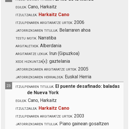
egilea:
Cano, Harkaitz
itzultzailea:
Harkaitz Cano
itzulpenaren argitaratze urtea:
2006
jatorrizkoaren titulua:
Belarraren ahoa
testu mota:
Narratiba
argitaletxea:
Alberdania
argitaratze lekua:
Irun (Gipuzkoa)
xede hizkuntza(k):
gaztelania
jatorrizkoaren argitaratze urtea:
2005
jatorrizkoaren herrialdea:
Euskal Herria
23
itzulpenaren titulua:
El puente desafinado: baladas
de Nueva York
egilea:
Cano, Harkaitz
itzultzailea:
Harkaitz Cano
itzulpenaren argitaratze urtea:
2003
jatorrizkoaren titulua:
Piano gainean gosaltzen