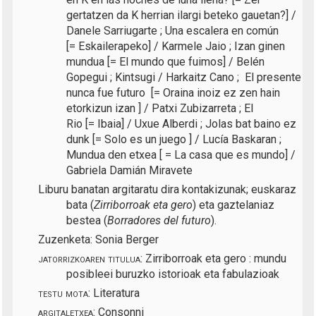
gertatzen da K herrian ilargi beteko gauetan?] /
Danele Sarriugarte ;
Una escalera en común
[=
Eskailerapeko] / Karmele Jaio ; Izan ginen
mundua [=
El mundo que fuimos]
/ Belén
Gopegui ; Kintsugi / Harkaitz Cano ;
El presente
nunca fue futuro
[=
Oraina inoiz ez zen hain
etorkizun izan
]
/ Patxi Zubizarreta ;
El
Rio
[=
Ibaia
]
/ Uxue Alberdi ;
Jolas bat baino ez
dunk
[=
Solo es un juego
] / Lucía Baskaran ;
Mundua den etxea [ =
La casa que es mundo]
/
Gabriela Damián Miravete
Liburu banatan argitaratu dira kontakizunak; euskaraz
bata
(
Zirriborroak eta gero
)
eta gaztelaniaz
bestea (
Borradores del futuro
).
Zuzenketa: Sonia Berger
jatorrizkoaren titulua:
Zirriborroak eta gero : mundu
posibleei buruzko istorioak eta fabulazioak
testu mota:
Literatura
argitaletxea:
Consonni