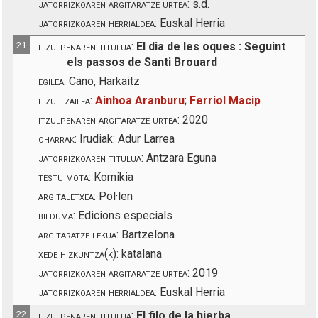
jatorrizkoaren argitaratze urtea:
s.d.
jatorrizkoaren herrialdea:
Euskal Herria
21
itzulpenaren titulua:
El dia de les oques : Seguint
els passos de Santi Brouard
egilea:
Cano, Harkaitz
itzultzailea:
Ainhoa Aranburu
;
Ferriol Macip
itzulpenaren argitaratze urtea:
2020
oharrak:
Irudiak: Adur Larrea
jatorrizkoaren titulua:
Antzara Eguna
testu mota:
Komikia
argitaletxea:
Pol·len
bilduma:
Edicions especials
argitaratze lekua:
Bartzelona
xede hizkuntza(k):
katalana
jatorrizkoaren argitaratze urtea:
2019
jatorrizkoaren herrialdea:
Euskal Herria
22
itzulpenaren titulua:
El filo de la hierba