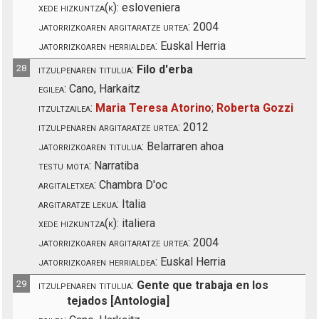
xede hizkuntza(k):
esloveniera
jatorrizkoaren argitaratze urtea:
2004
jatorrizkoaren herrialdea:
Euskal Herria
28
itzulpenaren titulua:
Filo d'erba
egilea:
Cano, Harkaitz
itzultzailea:
Maria Teresa Atorino
;
Roberta Gozzi
itzulpenaren argitaratze urtea:
2012
jatorrizkoaren titulua:
Belarraren ahoa
testu mota:
Narratiba
argitaletxea:
Chambra D'oc
argitaratze lekua:
Italia
xede hizkuntza(k):
italiera
jatorrizkoaren argitaratze urtea:
2004
jatorrizkoaren herrialdea:
Euskal Herria
29
itzulpenaren titulua:
Gente que trabaja en los
tejados [Antologia]