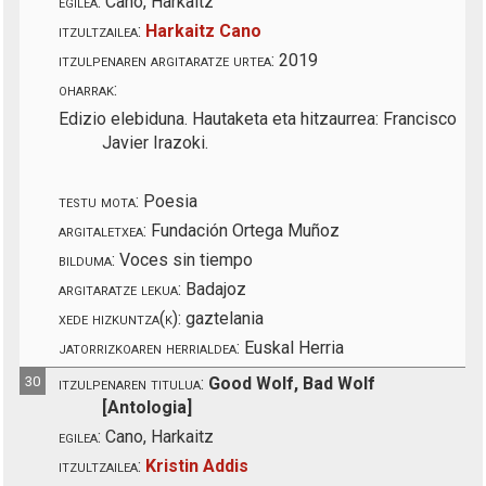
egilea:
Cano, Harkaitz
itzultzailea:
Harkaitz Cano
itzulpenaren argitaratze urtea:
2019
oharrak:
Edizio elebiduna. Hautaketa eta hitzaurrea: Francisco
Javier Irazoki.
testu mota:
Poesia
argitaletxea:
Fundación Ortega Muñoz
bilduma:
Voces sin tiempo
argitaratze lekua:
Badajoz
xede hizkuntza(k):
gaztelania
jatorrizkoaren herrialdea:
Euskal Herria
30
itzulpenaren titulua:
Good Wolf, Bad Wolf
[Antologia]
egilea:
Cano, Harkaitz
itzultzailea:
Kristin Addis