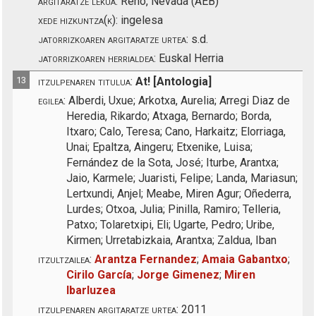
argitaratze lekua:
Reno, Nevada (AEB)
xede hizkuntza(k):
ingelesa
jatorrizkoaren argitaratze urtea:
s.d.
jatorrizkoaren herrialdea:
Euskal Herria
13
itzulpenaren titulua:
At! [Antologia]
egilea:
Alberdi, Uxue; Arkotxa, Aurelia; Arregi Diaz de
Heredia, Rikardo; Atxaga, Bernardo; Borda,
Itxaro; Calo, Teresa; Cano, Harkaitz; Elorriaga,
Unai; Epaltza, Aingeru; Etxenike, Luisa;
Fernández de la Sota, José; Iturbe, Arantxa;
Jaio, Karmele; Juaristi, Felipe; Landa, Mariasun;
Lertxundi, Anjel; Meabe, Miren Agur; Oñederra,
Lurdes; Otxoa, Julia; Pinilla, Ramiro; Telleria,
Patxo; Tolaretxipi, Eli; Ugarte, Pedro; Uribe,
Kirmen; Urretabizkaia, Arantxa; Zaldua, Iban
itzultzailea:
Arantza Fernandez
;
Amaia Gabantxo
;
Cirilo García
;
Jorge Gimenez
;
Miren
Ibarluzea
itzulpenaren argitaratze urtea:
2011