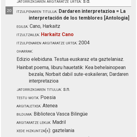
jatorrizkoaren argitaratze urtea:
s.d.
20
itzulpenaren titulua:
Dardaren interpretazioa = La
interpretación de los temblores [Antologia]
egilea:
Cano, Harkaitz
itzultzailea:
Harkaitz Cano
itzulpenaren argitaratze urtea:
2004
oharrak:
Edizio elebiduna. Testua euskaraz eta gaztelaniaz.
Hainbat poema, liburu hauetatik: Kea behelainopean
bezala; Norbait dabil sute-eskaileran; Dardaren
interpretazioa
jatorrizkoaren titulua:
s.n.
testu mota:
Poesia
argitaletxea:
Atenea
bilduma:
Biblioteca Vasca Bilingüe
argitaratze lekua:
Madril
xede hizkuntza(k):
gaztelania