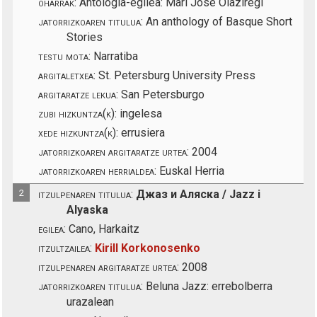
oharrak:
Antologia-egilea: Mari Jose Olaziregi
jatorrizkoaren titulua:
An anthology of Basque Short
Stories
testu mota:
Narratiba
argitaletxea:
St. Petersburg University Press
argitaratze lekua:
San Petersburgo
zubi hizkuntza(k):
ingelesa
xede hizkuntza(k):
errusiera
jatorrizkoaren argitaratze urtea:
2004
jatorrizkoaren herrialdea:
Euskal Herria
2
itzulpenaren titulua:
Джаз и Аляска / Jazz i
Alyaska
egilea:
Cano, Harkaitz
itzultzailea:
Kirill Korkonosenko
itzulpenaren argitaratze urtea:
2008
jatorrizkoaren titulua:
Beluna Jazz: errebolberra
urazalean