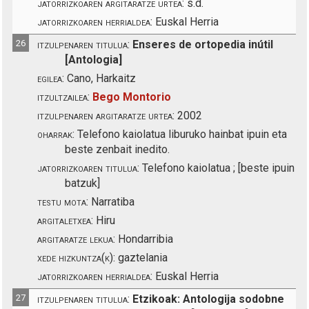
jatorrizkoaren argitaratze urtea:
s.d.
jatorrizkoaren herrialdea:
Euskal Herria
26
itzulpenaren titulua:
Enseres de ortopedia inútil
[Antologia]
egilea:
Cano, Harkaitz
itzultzailea:
Bego Montorio
itzulpenaren argitaratze urtea:
2002
oharrak:
Telefono kaiolatua liburuko hainbat ipuin eta
beste zenbait inedito.
jatorrizkoaren titulua:
Telefono kaiolatua ; [beste ipuin
batzuk]
testu mota:
Narratiba
argitaletxea:
Hiru
argitaratze lekua:
Hondarribia
xede hizkuntza(k):
gaztelania
jatorrizkoaren herrialdea:
Euskal Herria
27
itzulpenaren titulua:
Etzikoak: Antologija sodobne