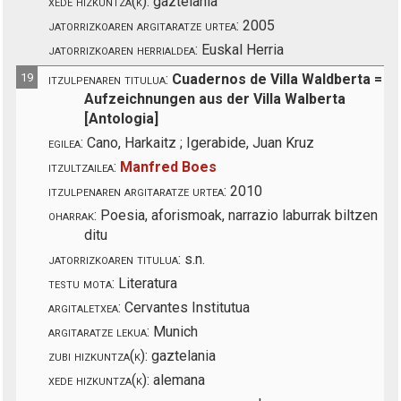
xede hizkuntza(k):
gaztelania
jatorrizkoaren argitaratze urtea:
2005
jatorrizkoaren herrialdea:
Euskal Herria
19
itzulpenaren titulua:
Cuadernos de Villa Waldberta =
Aufzeichnungen aus der Villa Walberta
[Antologia]
egilea:
Cano, Harkaitz ; Igerabide, Juan Kruz
itzultzailea:
Manfred Boes
itzulpenaren argitaratze urtea:
2010
oharrak:
Poesia, aforismoak, narrazio laburrak biltzen
ditu
jatorrizkoaren titulua:
s.n.
testu mota:
Literatura
argitaletxea:
Cervantes Institutua
argitaratze lekua:
Munich
zubi hizkuntza(k):
gaztelania
xede hizkuntza(k):
alemana