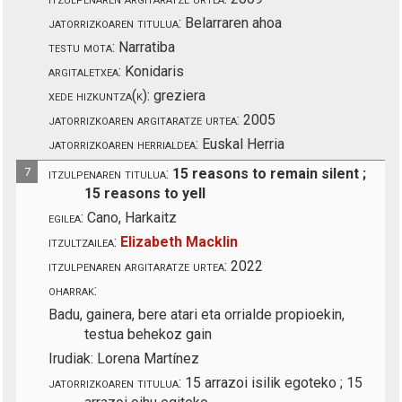
jatorrizkoaren titulua:
Belarraren ahoa
testu mota:
Narratiba
argitaletxea:
Konidaris
xede hizkuntza(k):
greziera
jatorrizkoaren argitaratze urtea:
2005
jatorrizkoaren herrialdea:
Euskal Herria
7
itzulpenaren titulua:
15 reasons to remain silent ;
15 reasons to yell
egilea:
Cano, Harkaitz
itzultzailea:
Elizabeth Macklin
itzulpenaren argitaratze urtea:
2022
oharrak:
Badu, gainera, bere atari eta orrialde propioekin,
testua behekoz gain
Irudiak:
Lorena Martínez
jatorrizkoaren titulua:
15 arrazoi isilik egoteko ; 15