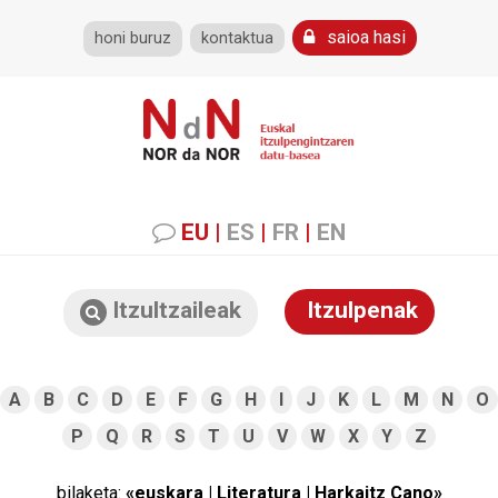
saioa hasi
honi buruz
kontaktua
EU
|
ES
|
FR
|
EN
Itzultzaileak
Itzulpenak
A
B
C
D
E
F
G
H
I
J
K
L
M
N
O
P
Q
R
S
T
U
V
W
X
Y
Z
bilaketa:
«euskara | Literatura | Harkaitz Cano»