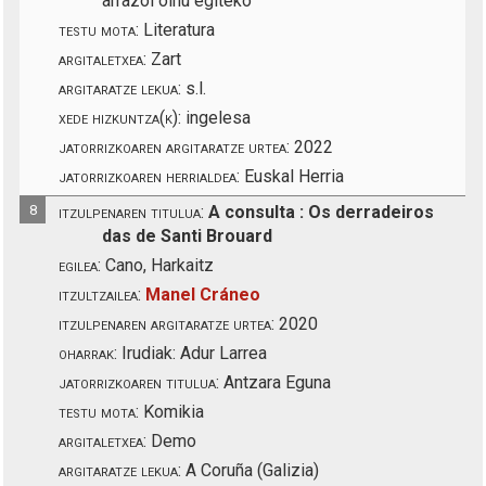
arrazoi oihu egiteko
testu mota:
Literatura
argitaletxea:
Zart
argitaratze lekua:
s.l.
xede hizkuntza(k):
ingelesa
jatorrizkoaren argitaratze urtea:
2022
jatorrizkoaren herrialdea:
Euskal Herria
8
itzulpenaren titulua:
A consulta : Os derradeiros
das de Santi Brouard
egilea:
Cano, Harkaitz
itzultzailea:
Manel Cráneo
itzulpenaren argitaratze urtea:
2020
oharrak:
Irudiak: Adur Larrea
jatorrizkoaren titulua:
Antzara Eguna
testu mota:
Komikia
argitaletxea:
Demo
argitaratze lekua:
A Coruña (Galizia)