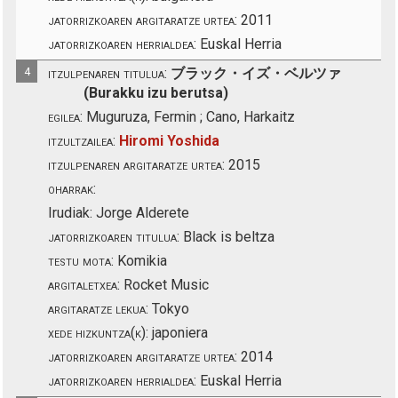
jatorrizkoaren argitaratze urtea:
2011
jatorrizkoaren herrialdea:
Euskal Herria
4
itzulpenaren titulua:
ブラック・イズ・ベルツァ
(Burakku izu berutsa)
egilea:
Muguruza, Fermin ; Cano, Harkaitz
itzultzailea:
Hiromi Yoshida
itzulpenaren argitaratze urtea:
2015
oharrak:
Irudiak: Jorge Alderete
jatorrizkoaren titulua:
Black is beltza
testu mota:
Komikia
argitaletxea:
Rocket Music
argitaratze lekua:
Tokyo
xede hizkuntza(k):
japoniera
jatorrizkoaren argitaratze urtea:
2014
jatorrizkoaren herrialdea:
Euskal Herria