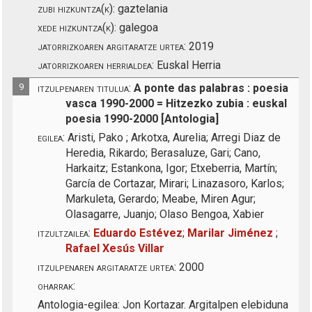
zubi hizkuntza(k):
gaztelania
xede hizkuntza(k):
galegoa
jatorrizkoaren argitaratze urtea:
2019
jatorrizkoaren herrialdea:
Euskal Herria
9
itzulpenaren titulua:
A ponte das palabras : poesia
vasca 1990-2000 = Hitzezko zubia : euskal
poesia 1990-2000 [Antologia]
egilea:
Aristi, Pako ; Arkotxa, Aurelia; Arregi Diaz de
Heredia, Rikardo; Berasaluze, Gari; Cano,
Harkaitz; Estankona, Igor; Etxeberria, Martín;
García de Cortazar, Mirari; Linazasoro, Karlos;
Markuleta, Gerardo; Meabe, Miren Agur;
Olasagarre, Juanjo; Olaso Bengoa, Xabier
itzultzailea:
Eduardo Estévez
;
Marilar Jiménez
;
Rafael Xesús Villar
itzulpenaren argitaratze urtea:
2000
oharrak:
Antologia-egilea: Jon Kortazar. Argitalpen elebiduna