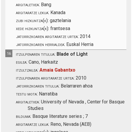
argitaletxea:
Bang
argitaratze lekua:
Kanada
zubi hizkuntza(k):
gaztelania
xede hizkuntza(k):
frantsesa
jatorrizkoaren argitaratze urtea:
2014
jatorrizkoaren herrialdea:
Euskal Herria
16
itzulpenaren titulua:
Blade of Light
egilea:
Cano, Harkaitz
itzultzailea:
Amaia Gabantxo
itzulpenaren argitaratze urtea:
2010
jatorrizkoaren titulua:
Belarraren ahoa
testu mota:
Narratiba
argitaletxea:
University of Nevada , Center for Basque
Studies
bilduma:
Basque literature series ; 7
argitaratze lekua:
Reno, Nevada (AEB)