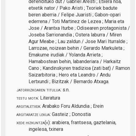
defendituko dut / Gabriel Aresti ; Etxera noa,
etxetik nator / Pako Aristi ; Txoriek badute
beren aberria / Felipe Juaristi ; Gabon-opari
ederrena / Toti Martinez de Lezea ; Maria eta
Jose / Arantxa Iturbe ; Odisearen protagonista /
Joseba Sarrionandia ; Ostera laburra / Miren
Agur Meabe ; Lau zaldun / Jose Mari Iturralde ;
Larrozae, noizean behin / Gerardo Markuleta ;
Emakume irudiak / Yolanda Arrieta ;
Hamabostean behin, labanderiara / Harkaitz
Cano ; Kandinskyren tradizioa (zati bat) / Ramon
Saizarbitoria ; Hero eta Leandro / Andu
Lertxundi ; Bizitzak / Bernardo Atxaga.
jatorrizkoaren titulua:
s.n.
testu mota:
Literatura
argitaletxea:
Arabako Foru Aldundia ; Erein
argitaratze lekua:
Gasteiz ; Donostia
xede hizkuntza(k):
arabiera, frantsesa, gaztelania,
ingelesa, txinera