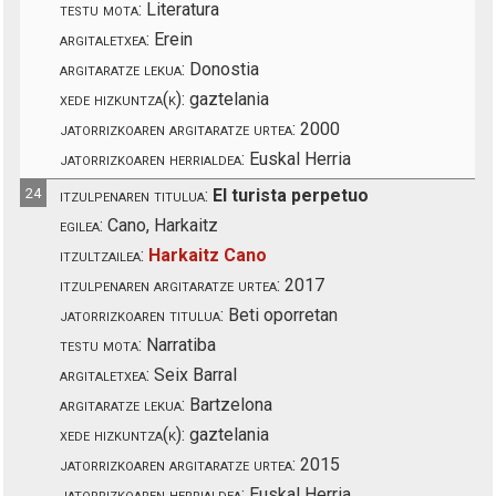
testu mota:
Literatura
argitaletxea:
Erein
argitaratze lekua:
Donostia
xede hizkuntza(k):
gaztelania
jatorrizkoaren argitaratze urtea:
2000
jatorrizkoaren herrialdea:
Euskal Herria
24
itzulpenaren titulua:
El turista perpetuo
egilea:
Cano, Harkaitz
itzultzailea:
Harkaitz Cano
itzulpenaren argitaratze urtea:
2017
jatorrizkoaren titulua:
Beti oporretan
testu mota:
Narratiba
argitaletxea:
Seix Barral
argitaratze lekua:
Bartzelona
xede hizkuntza(k):
gaztelania
jatorrizkoaren argitaratze urtea:
2015
jatorrizkoaren herrialdea:
Euskal Herria