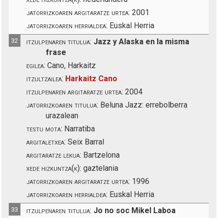
jatorrizkoaren argitaratze urtea:
2001
jatorrizkoaren herrialdea:
Euskal Herria
32
itzulpenaren titulua:
Jazz y Alaska en la misma
frase
egilea:
Cano, Harkaitz
itzultzailea:
Harkaitz Cano
itzulpenaren argitaratze urtea:
2004
jatorrizkoaren titulua:
Beluna Jazz: errebolberra
urazalean
testu mota:
Narratiba
argitaletxea:
Seix Barral
argitaratze lekua:
Bartzelona
xede hizkuntza(k):
gaztelania
jatorrizkoaren argitaratze urtea:
1996
jatorrizkoaren herrialdea:
Euskal Herria
33
itzulpenaren titulua:
Jo no soc Mikel Laboa