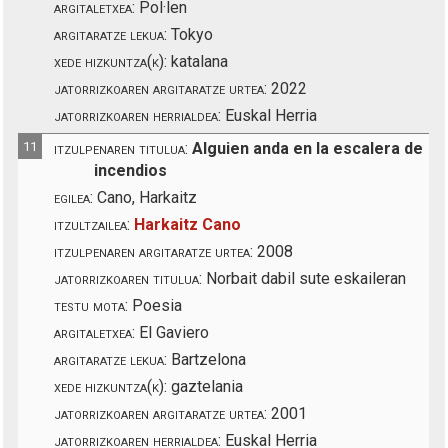
argitaletxea:
Pol·len
argitaratze lekua:
Tokyo
xede hizkuntza(k):
katalana
jatorrizkoaren argitaratze urtea:
2022
jatorrizkoaren herrialdea:
Euskal Herria
11
itzulpenaren titulua:
Alguien anda en la escalera de
incendios
egilea:
Cano, Harkaitz
itzultzailea:
Harkaitz Cano
itzulpenaren argitaratze urtea:
2008
jatorrizkoaren titulua:
Norbait dabil sute eskaileran
testu mota:
Poesia
argitaletxea:
El Gaviero
argitaratze lekua:
Bartzelona
xede hizkuntza(k):
gaztelania
jatorrizkoaren argitaratze urtea:
2001
jatorrizkoaren herrialdea:
Euskal Herria