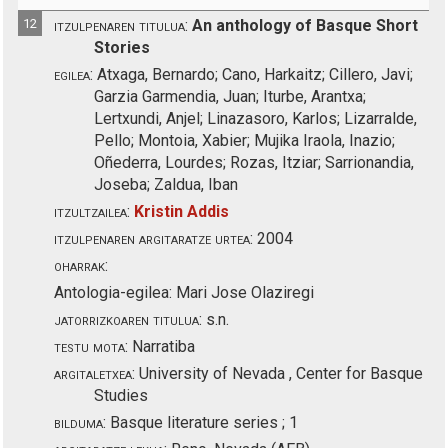
12
itzulpenaren titulua:
An anthology of Basque Short
Stories
egilea:
Atxaga, Bernardo; Cano, Harkaitz; Cillero, Javi;
Garzia Garmendia, Juan; Iturbe, Arantxa;
Lertxundi, Anjel; Linazasoro, Karlos; Lizarralde,
Pello; Montoia, Xabier; Mujika Iraola, Inazio;
Oñederra, Lourdes; Rozas, Itziar; Sarrionandia,
Joseba; Zaldua, Iban
itzultzailea:
Kristin Addis
itzulpenaren argitaratze urtea:
2004
oharrak:
Antologia-egilea: Mari Jose Olaziregi
jatorrizkoaren titulua:
s.n.
testu mota:
Narratiba
argitaletxea:
University of Nevada , Center for Basque
Studies
bilduma:
Basque literature series ; 1