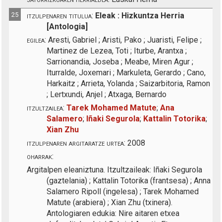
25
itzulpenaren titulua:
Eleak : Hizkuntza Herria
[Antologia]
egilea:
Aresti, Gabriel ; Aristi, Pako ; Juaristi, Felipe ;
Martinez de Lezea, Toti ; Iturbe, Arantxa ;
Sarrionandia, Joseba ; Meabe, Miren Agur ;
Iturralde, Joxemari ; Markuleta, Gerardo ; Cano,
Harkaitz ; Arrieta, Yolanda ; Saizarbitoria, Ramon
; Lertxundi, Anjel ; Atxaga, Bernardo
itzultzailea:
Tarek Mohamed Matute
;
Ana
Salamero
;
Iñaki Segurola
;
Kattalin Totorika
;
Xian Zhu
itzulpenaren argitaratze urtea:
2008
oharrak:
Argitalpen eleaniztuna. Itzultzaileak: Iñaki Segurola
(gaztelania) ; Kattalin Totorika (frantsesa) ; Anna
Salamero Ripoll (ingelesa) ; Tarek Mohamed
Matute (arabiera) ; Xian Zhu (txinera).
Antologiaren edukia: Nire aitaren etxea