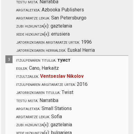
testu mota:
Narratiba
argitaletxea:
Azbooka Publishers
argitaratze lekua:
San Petersburgo
zubi hizkuntza(k):
gaztelania
xede hizkuntza(k):
errusiera
jatorrizkoaren argitaratze urtea:
1996
jatorrizkoaren herrialdea:
Euskal Herria
3
itzulpenaren titulua:
туист
egilea:
Cano, Harkaitz
itzultzailea:
Ventseslav Nikolov
itzulpenaren argitaratze urtea:
2016
jatorrizkoaren titulua:
Twist
testu mota:
Narratiba
argitaletxea:
Small Stations
argitaratze lekua:
Sofia
zubi hizkuntza(k):
gaztelania
xede hizkuntza(k):
bulgariera