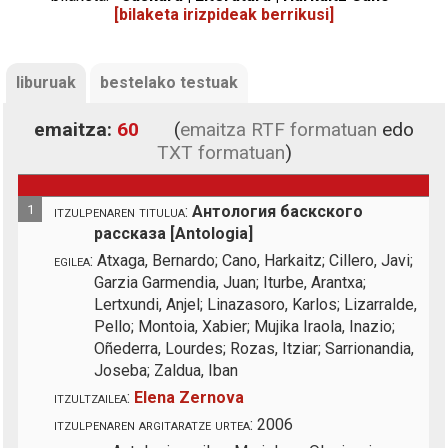
[bilaketa irizpideak berrikusi]
liburuak
bestelako testuak
emaitza:
60
(
emaitza RTF formatuan
edo
TXT formatuan
)
1
itzulpenaren titulua:
Антология баскского
рассказа [Antologia]
egilea:
Atxaga, Bernardo; Cano, Harkaitz; Cillero, Javi;
Garzia Garmendia, Juan; Iturbe, Arantxa;
Lertxundi, Anjel; Linazasoro, Karlos; Lizarralde,
Pello; Montoia, Xabier; Mujika Iraola, Inazio;
Oñederra, Lourdes; Rozas, Itziar; Sarrionandia,
Joseba; Zaldua, Iban
itzultzailea:
Elena Zernova
itzulpenaren argitaratze urtea:
2006