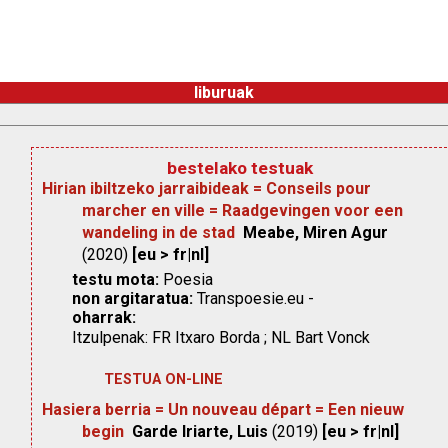
liburuak
bestelako testuak
Hirian ibiltzeko jarraibideak = Conseils pour
marcher en ville = Raadgevingen voor een
wandeling in de stad
Meabe, Miren Agur
(2020)
[eu > fr|nl]
testu mota:
Poesia
non argitaratua:
Transpoesie.eu -
oharrak:
Itzulpenak: FR Itxaro Borda ; NL Bart Vonck
TESTUA ON-LINE
Hasiera berria = Un nouveau départ = Een nieuw
begin
Garde Iriarte, Luis
(2019)
[eu > fr|nl]