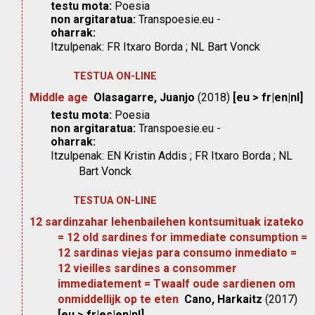
testu mota:
Poesia
non argitaratua:
Transpoesie.eu -
oharrak:
Itzulpenak: FR Itxaro Borda ; NL Bart Vonck
TESTUA ON-LINE
Middle age
Olasagarre, Juanjo
(2018)
[eu > fr|en|nl]
testu mota:
Poesia
non argitaratua:
Transpoesie.eu -
oharrak:
Itzulpenak: EN Kristin Addis ; FR Itxaro Borda ; NL
Bart Vonck
TESTUA ON-LINE
12 sardinzahar lehenbailehen kontsumituak izateko
= 12 old sardines for immediate consumption =
12 sardinas viejas para consumo inmediato =
12 vieilles sardines a consommer
immediatement = Twaalf oude sardienen om
onmiddellijk op te eten
Cano, Harkaitz
(2017)
[eu > fr|es|en|nl]