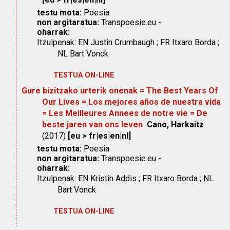
testu mota:
Poesia
non argitaratua:
Transpoesie.eu -
oharrak:
Itzulpenak: EN Justin Crumbaugh ; FR Itxaro Borda ;
NL Bart Vonck
TESTUA ON-LINE
Gure bizitzako urterik onenak = The Best Years Of
Our Lives = Los mejores años de nuestra vida
= Les Meilleures Annees de notre vie = De
beste jaren van ons leven
Cano, Harkaitz
(2017)
[eu > fr|es|en|nl]
testu mota:
Poesia
non argitaratua:
Transpoesie.eu -
oharrak:
Itzulpenak: EN Kristin Addis ; FR Itxaro Borda ; NL
Bart Vonck
TESTUA ON-LINE