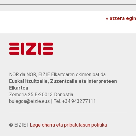
« atzera egin
NOR da NOR, EIZIE Elkartearen ekimen bat da.
Euskal Itzultzaile, Zuzentzaile eta Interpreteen
Elkartea
Zemoria 25 E-20013 Donostia
bulegoa@eizie.eus | Tel. +34.943277111
© EIZIE |
Lege oharra eta pribatutasun politika