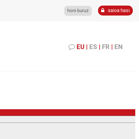
saioa hasi
honi buruz
EU
|
ES
|
FR
|
EN