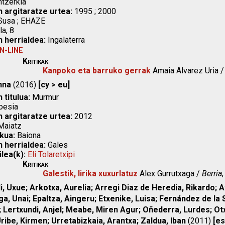
tzerkia
n argitaratze urtea:
1995 ; 2000
usa ; EHAZE
a, 8
n herrialdea:
Ingalaterra
N-LINE
Kritikak
Kanpoko eta barruko gerrak
Amaia Alvarez Uria 
nna
(2016)
[cy > eu]
 titulua:
Murmur
esia
n argitaratze urtea:
2012
aiatz
kua:
Baiona
n herrialdea:
Gales
ilea(k):
Eli Tolaretxipi
Kritikak
Galestik, lirika xuxurlatuz
Alex Gurrutxaga /
Berria
i, Uxue; Arkotxa, Aurelia; Arregi Diaz de Heredia, Rikardo; 
ga, Unai; Epaltza, Aingeru; Etxenike, Luisa; Fernández de la S
Lertxundi, Anjel; Meabe, Miren Agur; Oñederra, Lurdes; Otxoa, 
ribe, Kirmen; Urretabizkaia, Arantxa; Zaldua, Iban
(2011)
[es