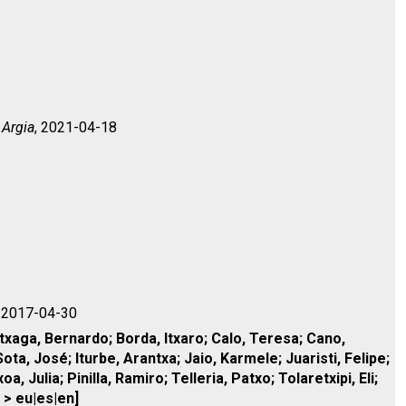
/
Argia
, 2021-04-18
, 2017-04-30
Atxaga, Bernardo; Borda, Itxaro; Calo, Teresa; Cano,
ota, José; Iturbe, Arantxa; Jaio, Karmele; Juaristi, Felipe;
Julia; Pinilla, Ramiro; Telleria, Patxo; Tolaretxipi, Eli;
 > eu|es|en]