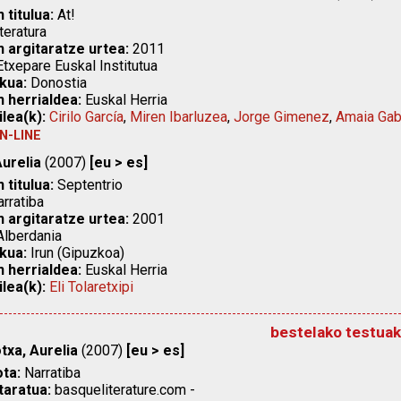
 titulua:
At!
teratura
n argitaratze urtea:
2011
txepare Euskal Institutua
kua:
Donostia
n herrialdea:
Euskal Herria
ilea(k):
Cirilo García
,
Miren Ibarluzea
,
Jorge Gimenez
,
Amaia Gab
N-LINE
Aurelia
(2007)
[eu > es]
 titulua:
Septentrio
rratiba
n argitaratze urtea:
2001
lberdania
kua:
Irun (Gipuzkoa)
n herrialdea:
Euskal Herria
ilea(k):
Eli Tolaretxipi
bestelako testuak
txa, Aurelia
(2007)
[eu > es]
ta:
Narratiba
taratua:
basqueliterature.com -