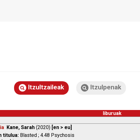
Itzultzaileak
Itzulpenak
liburuak
ia
Kane, Sarah
(2020)
[en > eu]
 titulua:
Blasted ; 4.48 Psychosis