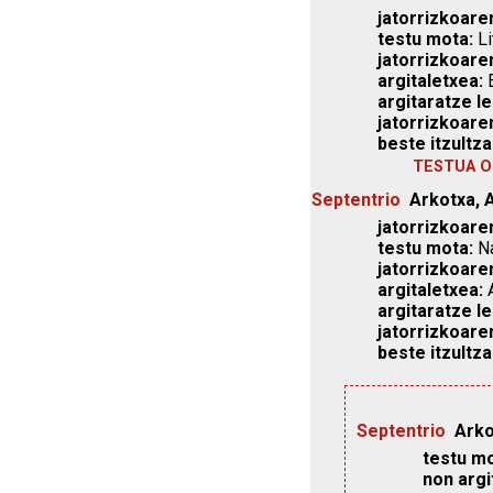
jatorrizkoaren
testu mota:
Li
jatorrizkoare
argitaletxea:
E
argitaratze le
jatorrizkoare
beste itzultza
TESTUA O
Septentrio
Arkotxa, 
jatorrizkoaren
testu mota:
Na
jatorrizkoare
argitaletxea:
A
argitaratze le
jatorrizkoare
beste itzultza
Septentrio
Arko
testu mo
non argi