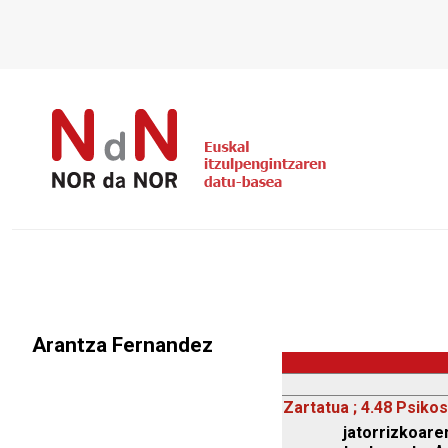
Arantza Fernandez
Zartatua ; 4.48 Psikos
jatorrizkoaren