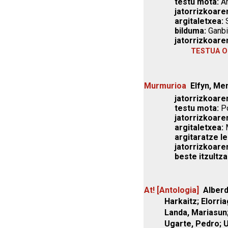
testu mota:
An
jatorrizkoare
argitaletxea:
S
bilduma:
Ganbil
jatorrizkoare
TESTUA O
Murmurioa
Elfyn, Me
jatorrizkoaren
testu mota:
Po
jatorrizkoare
argitaletxea:
M
argitaratze le
jatorrizkoare
beste itzultza
At! [Antologia]
Alberd
Harkaitz; Elorria
Landa, Mariasun; 
Ugarte, Pedro; U