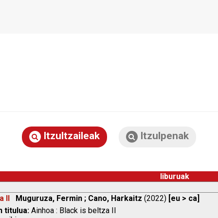
Itzultzaileak
Itzulpenak
liburuak
a II
Muguruza, Fermin ; Cano, Harkaitz
(2022)
[eu > ca]
 titulua:
Ainhoa : Black is beltza II