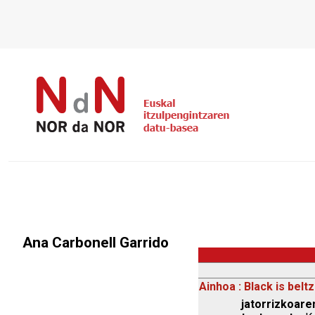
Ana Carbonell Garrido
Ainhoa : Black is beltz
jatorrizkoaren