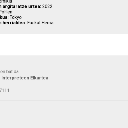
mikia
n argitaratze urtea:
2022
ol·len
kua:
Tokyo
n herrialdea:
Euskal Herria
en bat da.
a Interpreteen Elkartea
77111