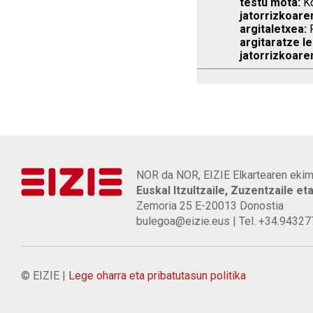
testu mota:
Ko
jatorrizkoare
argitaletxea:
P
argitaratze le
jatorrizkoare
NOR da NOR, EIZIE Elkartearen ekim
Euskal Itzultzaile, Zuzentzaile et
Zemoria 25 E-20013 Donostia
bulegoa@eizie.eus | Tel. +34.9432
© EIZIE |
Lege oharra eta pribatutasun politika