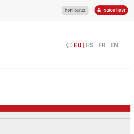
saioa hasi
honi buruz
EU
|
ES
|
FR
|
EN