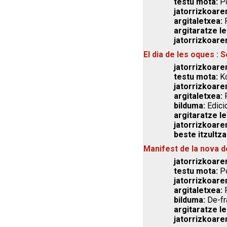
testu mota:
Po
jatorrizkoare
argitaletxea:
P
argitaratze le
jatorrizkoare
El dia de les oques : 
jatorrizkoaren
testu mota:
Ko
jatorrizkoare
argitaletxea:
P
bilduma:
Edici
argitaratze le
jatorrizkoare
beste itzultza
Manifest de la nova d
jatorrizkoaren
testu mota:
Po
jatorrizkoare
argitaletxea:
P
bilduma:
De-fr
argitaratze le
jatorrizkoare