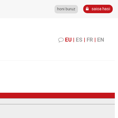
saioa hasi
honi buruz
EU
|
ES
|
FR
|
EN