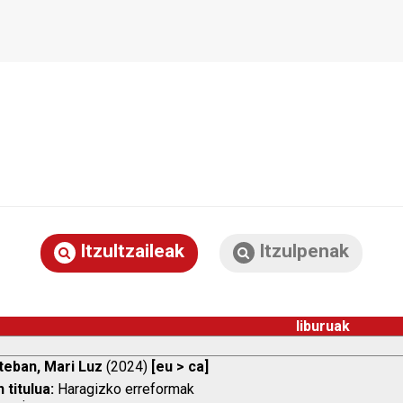
Itzultzaileak
Itzulpenak
liburuak
teban, Mari Luz
(2024)
[eu > ca]
 titulua:
Haragizko erreformak