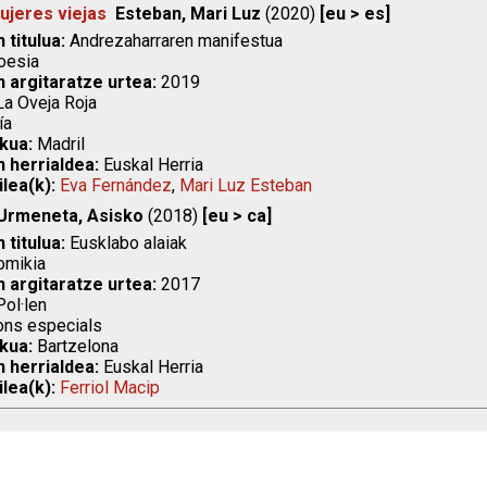
mujeres viejas
Esteban, Mari Luz
(2020)
[eu > es]
 titulua:
Andrezaharraren manifestua
esia
n argitaratze urtea:
2019
a Oveja Roja
ía
kua:
Madril
n herrialdea:
Euskal Herria
ilea(k):
Eva Fernández
,
Mari Luz Esteban
Urmeneta, Asisko
(2018)
[eu > ca]
 titulua:
Eusklabo alaiak
mikia
n argitaratze urtea:
2017
ol·len
ons especials
kua:
Bartzelona
n herrialdea:
Euskal Herria
ilea(k):
Ferriol Macip