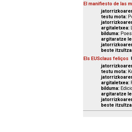
El manifiesto de las 
jatorrizkoaren
testu mota:
Po
jatorrizkoare
argitaletxea:
L
bilduma:
Poes
argitaratze le
jatorrizkoare
beste itzultza
Els EUSclaus feliços
jatorrizkoaren
testu mota:
Ko
jatorrizkoare
argitaletxea:
P
bilduma:
Edici
argitaratze le
jatorrizkoare
beste itzultza