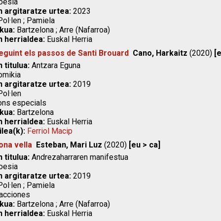
esia
n argitaratze urtea:
2023
ol·len ; Pamiela
kua:
Bartzelona ; Arre (Nafarroa)
n herrialdea:
Euskal Herria
Seguint els passos de Santi Brouard
Cano, Harkaitz
(2020)
[
 titulua:
Antzara Eguna
mikia
n argitaratze urtea:
2019
ol·len
ons especials
kua:
Bartzelona
n herrialdea:
Euskal Herria
ilea(k):
Ferriol Macip
ona vella
Esteban, Mari Luz
(2020)
[eu > ca]
 titulua:
Andrezaharraren manifestua
esia
n argitaratze urtea:
2019
ol·len ; Pamiela
acciones
kua:
Bartzelona ; Arre (Nafarroa)
n herrialdea:
Euskal Herria