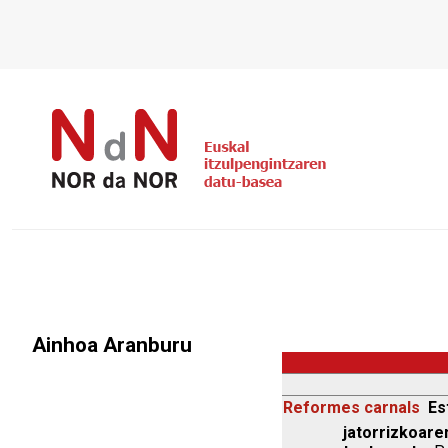
Ainhoa Aranburu
Reformes carnals
Es
jatorrizkoaren