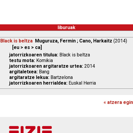
liburuak
Black is beltza
Muguruza, Fermin ; Cano, Harkaitz
(2014)
[eu > es > ca]
jatorrizkoaren titulua:
Black is beltza
testu mota:
Komikia
jatorrizkoaren argitaratze urtea:
2014
argitaletxea:
Bang
argitaratze lekua:
Bartzelona
jatorrizkoaren herrialdea:
Euskal Herria
« atzera egin