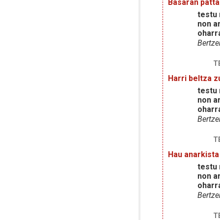
Basaran patta
testu
non ar
oharr
Bertz
T
Harri beltza 
testu
non ar
oharr
Bertz
T
Hau anarkista
testu
non ar
oharr
Bertz
T