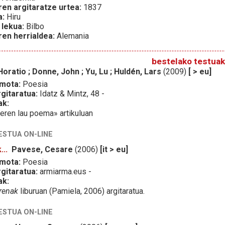
ren argitaratze urtea:
1837
a:
Hiru
 lekua:
Bilbo
ren herrialdea:
Alemania
bestelako testuak
Horatio ; Donne, John ; Yu, Lu ; Huldén, Lars
(2009)
[ > eu]
 mota:
Poesia
gitaratua:
Idatz & Mintz, 48 -
ak:
eren lau poema» artikuluan
ESTUA ON-LINE
...
Pavese, Cesare
(2006)
[it > eu]
 mota:
Poesia
gitaratua:
armiarma.eus -
ak:
erenak
liburuan (Pamiela, 2006) argitaratua.
ESTUA ON-LINE