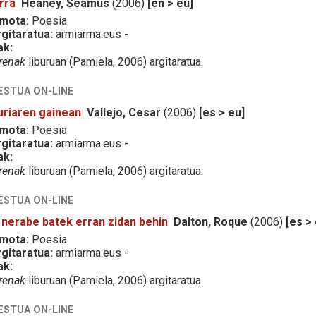
rra
Heaney, Seamus
(2006)
[en > eu]
 mota:
Poesia
gitaratua:
armiarma.eus -
ak:
erenak
liburuan (Pamiela, 2006) argitaratua.
ESTUA ON-LINE
zuriaren gainean
Vallejo, Cesar
(2006)
[es > eu]
 mota:
Poesia
gitaratua:
armiarma.eus -
ak:
erenak
liburuan (Pamiela, 2006) argitaratua.
ESTUA ON-LINE
 nerabe batek erran zidan behin
Dalton, Roque
(2006)
[es >
 mota:
Poesia
gitaratua:
armiarma.eus -
ak:
erenak
liburuan (Pamiela, 2006) argitaratua.
ESTUA ON-LINE