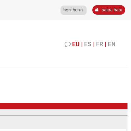
saioa hasi
honi buruz
EU
|
ES
|
FR
|
EN