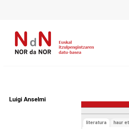
Luigi Anselmi
literatura
haur et