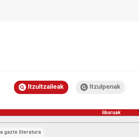
Itzultzaileak
Itzulpenak
liburuak
a gazte literatura