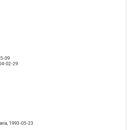
05-09
004-02-29
aria
, 1993-05-23