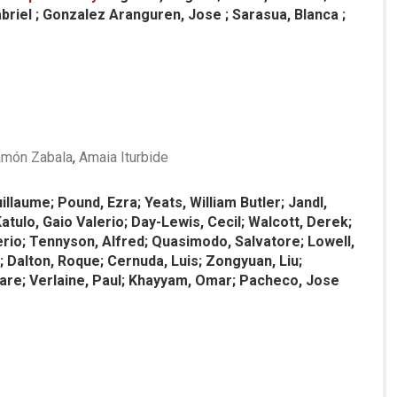
abriel ; Gonzalez Aranguren, Jose ; Sarasua, Blanca ;
amón Zabala
,
Amaia Iturbide
illaume; Pound, Ezra; Yeats, William Butler; Jandl,
Katulo, Gaio Valerio; Day-Lewis, Cecil; Walcott, Derek;
lerio; Tennyson, Alfred; Quasimodo, Salvatore; Lowell,
; Dalton, Roque; Cernuda, Luis; Zongyuan, Liu;
sare; Verlaine, Paul; Khayyam, Omar; Pacheco, Jose