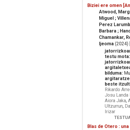
Biziei ere omen [An
Atwood, Margar
Miguel ; Villen
Perez Larumbe,
Barbara ; Hand
Chamankar, Roj
Ijeoma
(2024)
jatorrizkoar
testu mota
jatorrizkoa
argitaletxe
bilduma:
Mun
argitaratze
beste itzult
Rikardo Arre
Josu Landa 
Aiora Jaka
,
Ultzurrun
,
Da
Irizar
TESTUA
Blas de Otero : una