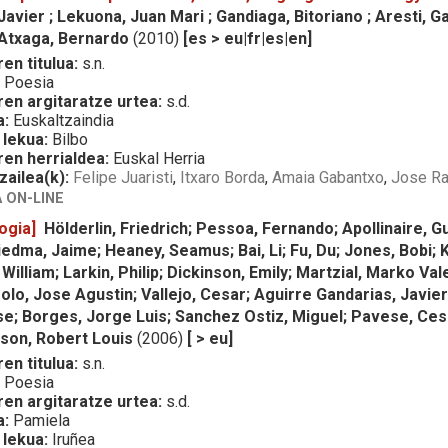
vier ; Lekuona, Juan Mari ; Gandiaga, Bitoriano ; Aresti, G
 Atxaga, Bernardo
(2010)
[es > eu|fr|es|en]
en titulua:
s.n.
:
Poesia
ren argitaratze urtea:
s.d.
a:
Euskaltzaindia
 lekua:
Bilbo
ren herrialdea:
Euskal Herria
zailea(k):
Felipe Juaristi
,
Itxaro Borda
,
Amaia Gabantxo
,
Jose R
 ON-LINE
ogia]
Hölderlin, Friedrich; Pessoa, Fernando; Apollinaire, Gu
Biedma, Jaime; Heaney, Seamus; Bai, Li; Fu, Du; Jones, Bobi; 
illiam; Larkin, Philip; Dickinson, Emily; Martzial, Marko Va
olo, Jose Agustin; Vallejo, Cesar; Aguirre Gandarias, Javier
se; Borges, Jorge Luis; Sanchez Ostiz, Miguel; Pavese, Ce
nson, Robert Louis
(2006)
[ > eu]
en titulua:
s.n.
:
Poesia
ren argitaratze urtea:
s.d.
a:
Pamiela
 lekua:
Iruñea