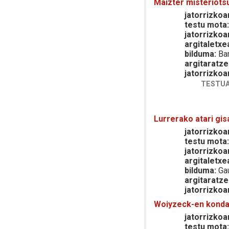
Maizter misteriots
jatorrizkoar
testu mota
jatorrizkoa
argitaletxe
bilduma:
Bar
argitaratze
jatorrizkoa
TESTUA
Lurrerako atari gis
jatorrizkoar
testu mota
jatorrizkoa
argitaletxe
bilduma:
Gau
argitaratze
jatorrizkoa
Woiyzeck-en konda
jatorrizkoar
testu mota