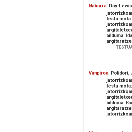
Nabarra
Day-Lewis,
jatorrizkoar
testu mota
jatorrizkoa
argitaletxe
bilduma:
Ida
argitaratze
TESTUA
Vanpiroa
Polidori,
jatorrizkoar
testu mota
jatorrizkoa
argitaletxe
bilduma:
Bar
argitaratze
jatorrizkoa