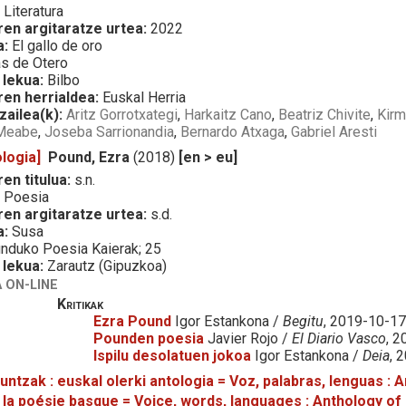
:
Literatura
ren argitaratze urtea:
2022
a:
El gallo de oro
s de Otero
 lekua:
Bilbo
ren herrialdea:
Euskal Herria
zailea(k):
Aritz Gorrotxategi
,
Harkaitz Cano
,
Beatriz Chivite
,
Kirm
 Meabe
,
Joseba Sarrionandia
,
Bernardo Atxaga
,
Gabriel Aresti
logia]
Pound, Ezra
(2018)
[en > eu]
en titulua:
s.n.
:
Poesia
ren argitaratze urtea:
s.d.
a:
Susa
duko Poesia Kaierak; 25
 lekua:
Zarautz (Gipuzkoa)
 ON-LINE
Kritikak
Ezra Pound
Igor Estankona /
Begitu
, 2019-10-1
Pounden poesia
Javier Rojo /
El Diario Vasco
, 
Ispilu desolatuen jokoa
Igor Estankona /
Deia
, 
kuntzak : euskal olerki antologia = Voz, palabras, lenguas : 
 la poésie basque = Voice, words, languages : Anthology of