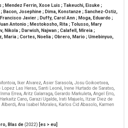
 ; Mendez Ferrin, Xose Luis ; Takeuchi, Eisuke ;
tti ; Bacon, Josephine ; Dima, Konstanze ; Sanchez-Ostiz,
i, Francisco Javier ; Duffy, Carol Ann ; Moga, Eduardo ;
Juan Antonio ; Mestokosho, Rita ; Tolusso, Mary
 Nikola ; Darwish, Najwan ; Calafell, Mireia ;
, Maria ; Cortes, Noelia ; Obrero, Mario ; Umebinyuo,
 Montoia
,
Iker Alvarez
,
Asier Sarasola
,
Josu Goikoetxea
,
e Lopez Las Heras
,
Santi Leoné
,
Irene Hurtado de Saratxo
,
,
Inma Errea
,
Aritz Galarraga
,
Gerardo Markuleta
,
Angel Erro
,
Harkaitz Cano
,
Garazi Ugalde
,
Irati Majuelo
,
Itziar Diez de
 Alberdi
,
Ana Isabel Morales
,
Karlos Cid Abasolo
,
Karmen
ro, Blas de
(2022)
[es > eu]