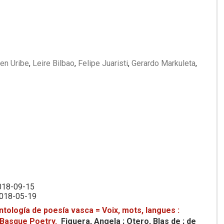
en Uribe
,
Leire Bilbao
,
Felipe Juaristi
,
Gerardo Markuleta
,
7
2018-09-15
2018-05-19
Antología de poesía vasca = Voix, mots, langues :
 Basque Poetry.
Figuera, Angela ; Otero, Blas de ; de