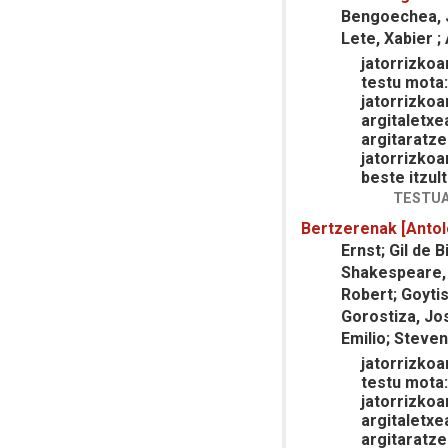
Bengoechea, Ja
Lete, Xabier ;
jatorrizkoar
testu mota
jatorrizkoa
argitaletxe
argitaratze
jatorrizkoa
beste itzult
TESTUA
Bertzerenak [Antol
Ernst; Gil de 
Shakespeare, W
Robert; Goytis
Gorostiza, Jo
Emilio; Steve
jatorrizkoar
testu mota
jatorrizkoa
argitaletxe
argitaratze