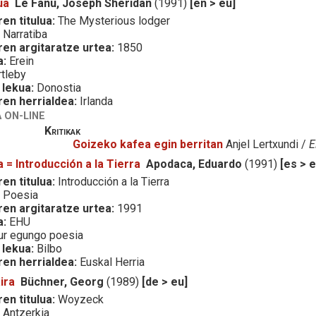
ua
Le Fanu, Joseph Sheridan
(1991)
[en > eu]
en titulua:
The Mysterious lodger
:
Narratiba
ren argitaratze urtea:
1850
a:
Erein
tleby
 lekua:
Donostia
ren herrialdea:
Irlanda
 ON-LINE
Kritikak
Goizeko kafea egin berritan
Anjel Lertxundi /
E
a = Introducción a la Tierra
Apodaca, Eduardo
(1991)
[es > e
en titulua:
Introducción a la Tierra
:
Poesia
ren argitaratze urtea:
1991
a:
EHU
r egungo poesia
 lekua:
Bilbo
ren herrialdea:
Euskal Herria
ira
Büchner, Georg
(1989)
[de > eu]
en titulua:
Woyzeck
:
Antzerkia