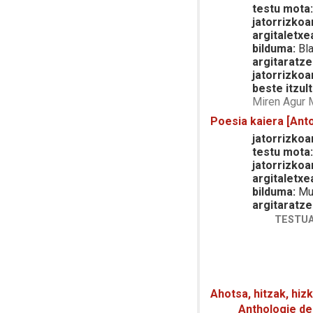
testu mota
jatorrizkoa
argitaletxe
bilduma:
Bla
argitaratze
jatorrizkoa
beste itzult
Miren Agur
Poesia kaiera [Anto
jatorrizkoar
testu mota
jatorrizkoa
argitaletxe
bilduma:
Mun
argitaratze
TESTUA
Ahotsa, hitzak, hiz
Anthologie de