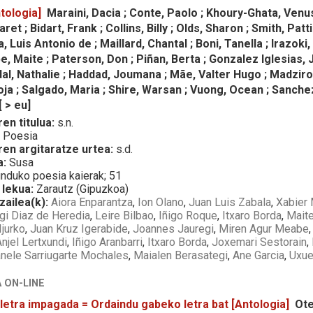
tologia]
Maraini, Dacia ; Conte, Paolo ; Khoury-Ghata, Venus
et ; Bidart, Frank ; Collins, Billy ; Olds, Sharon ; Smith, Pa
a, Luis Antonio de ; Maillard, Chantal ; Boni, Tanella ; Irazok
 Maite ; Paterson, Don ; Piñan, Berta ; Gonzalez Iglesias, 
al, Nathalie ; Haddad, Joumana ; Mãe, Valter Hugo ; Madzirov,
a ; Salgado, Maria ; Shire, Warsan ; Vuong, Ocean ; Sanchez
[ > eu]
en titulua:
s.n.
:
Poesia
ren argitaratze urtea:
s.d.
a:
Susa
duko poesia kaierak; 51
 lekua:
Zarautz (Gipuzkoa)
zailea(k):
Aiora Enparantza
,
Ion Olano
,
Juan Luis Zabala
,
Xabier
gi Diaz de Heredia
,
Leire Bilbao
,
Iñigo Roque
,
Itxaro Borda
,
Mait
Ijurko
,
Juan Kruz Igerabide
,
Joannes Jauregi
,
Miren Agur Meabe
Anjel Lertxundi
,
Iñigo Aranbarri
,
Itxaro Borda
,
Joxemari Sestorain
,
nele Sarriugarte Mochales
,
Maialen Berasategi
,
Ane Garcia
,
Uxue
 ON-LINE
 letra impagada = Ordaindu gabeko letra bat [Antologia]
Ote