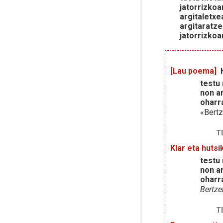
jatorrizkoa
argitaletxe
argitaratze
jatorrizkoa
[Lau poema]
testu
non ar
oharr
«Bertz
T
Klar eta hutsik
testu
non ar
oharr
Bertz
T