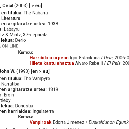
 Cecil
(2003)
[ > eu]
en titulua:
The Nabarra
:
Literatura
ren argitaratze urtea:
1938
a:
Labayru
tz & Mintz, 37-separata
 lekua:
Derio
 ON-LINE
Kritikak
Harribitxia urpean
Igor Estankona /
Deia
, 2006-
Hileta kantu ahaztua
Alvaro Rabelli /
El País
, 2
 John W.
(1993)
[en > eu]
en titulua:
The Vampyre
:
Narratiba
ren argitaratze urtea:
1819
a:
Erein
tleby
 lekua:
Donostia
ren herrialdea:
Ingalaterra
Kritikak
Vanpiroak
Edorta Jimenez /
Euskaldunon Egunk