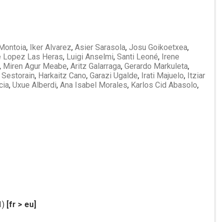
 Montoia
,
Iker Alvarez
,
Asier Sarasola
,
Josu Goikoetxea
,
e Lopez Las Heras
,
Luigi Anselmi
,
Santi Leoné
,
Irene
,
Miren Agur Meabe
,
Aritz Galarraga
,
Gerardo Markuleta
,
 Sestorain
,
Harkaitz Cano
,
Garazi Ugalde
,
Irati Majuelo
,
Itziar
cia
,
Uxue Alberdi
,
Ana Isabel Morales
,
Karlos Cid Abasolo
,
1)
[fr > eu]