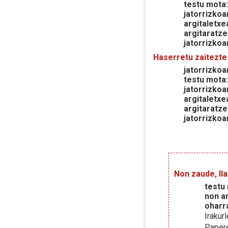
testu mota
jatorrizkoa
argitaletxe
argitaratze
jatorrizkoa
Haserretu zaitezte
jatorrizkoar
testu mota
jatorrizkoa
argitaletxe
argitaratze
jatorrizkoa
Non zaude, Ila
testu
non ar
oharr
Irakur
Paper