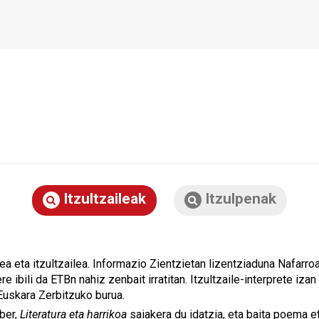
Itzultzaileak
Itzulpenak
ea eta itzultzailea. Informazio Zientzietan lizentziaduna Nafarro
ere ibili da ETBn nahiz zenbait irratitan. Itzultzaile-interprete i
uskara Zerbitzuko burua.
ber,
Literatura eta harrikoa
saiakera du idatzia, eta baita poema et