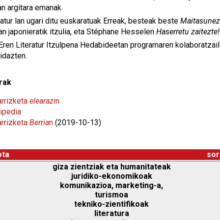
an argitara emanak.
atur lan ugari ditu euskaratuak Erreak, besteak beste
Maitasunez
an japonieratik itzulia, eta Stéphane Hesselen
Haserretu zaitezte!
ren Literatur Itzulpena Hedabideetan programaren kolaboratzailea
 idazten.
rak
arrizketa
elearazi
n
ipedia
arrizketa
Berria
n
(2019-10-13)
ota
sor
giza zientziak eta humanitateak
juridiko-ekonomikoak
komunikazioa, marketing-a,
turismoa
tekniko-zientifikoak
literatura