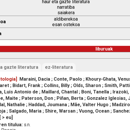
haur eta gazte literatura
narratiba
saiakera
aldiberekoa
ioa
esan ostekoa
a
liburuak
a gazte literatura
ez-literatura
tologia]
Maraini, Dacia ; Conte, Paolo ; Khoury-Ghata, Venus
et ; Bidart, Frank ; Collins, Billy ; Olds, Sharon ; Smith, Pa
a, Luis Antonio de ; Maillard, Chantal ; Boni, Tanella ; Irazok
 Maite ; Paterson, Don ; Piñan, Berta ; Gonzalez Iglesias, 
al, Nathalie ; Haddad, Joumana ; Mãe, Valter Hugo ; Madzirov,
a ; Salgado, Maria ; Shire, Warsan ; Vuong, Ocean ; Sanchez
[ > eu]
en titulua:
s.n.