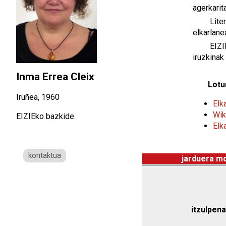
agerkarit
Liter
elkarlane
EIZIE
iruzkinak
Inma Errea Cleix
Lotu
Iruñea, 1960
Elk
Wik
EIZIEko bazkide
Elk
kontaktua
jarduera m
itzulpena