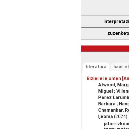
interpretaz
zuzenket
literatura
haur et
Biziei ere omen [An
Atwood, Margar
Miguel ; Villen
Perez Larumbe,
Barbara ; Hand
Chamankar, Roj
Ijeoma
(2024)
jatorrizkoar