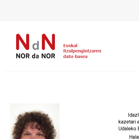
Idazl
kazetari 
Udaleko E
Hala