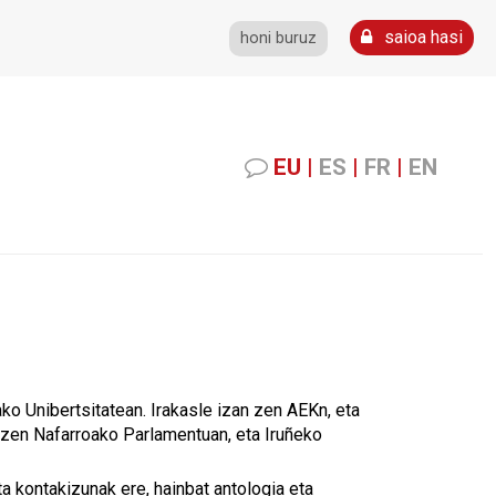
saioa hasi
honi buruz
EU
|
ES
|
FR
|
EN
ako Unibertsitatean. Irakasle izan zen AEKn, eta
zan zen Nafarroako Parlamentuan, eta Iruñeko
a kontakizunak ere, hainbat antologia eta