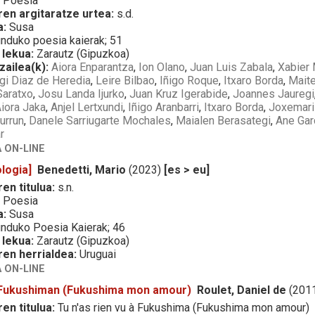
:
Poesia
ren argitaratze urtea:
s.d.
a:
Susa
duko poesia kaierak; 51
 lekua:
Zarautz (Gipuzkoa)
zailea(k):
Aiora Enparantza
,
Ion Olano
,
Juan Luis Zabala
,
Xabier
gi Diaz de Heredia
,
Leire Bilbao
,
Iñigo Roque
,
Itxaro Borda
,
Mait
Saratxo
,
Josu Landa Ijurko
,
Juan Kruz Igerabide
,
Joannes Jauregi
iora Jaka
,
Anjel Lertxundi
,
Iñigo Aranbarri
,
Itxaro Borda
,
Joxemari
urrun
,
Danele Sarriugarte Mochales
,
Maialen Berasategi
,
Ane Gar
r
 ON-LINE
logia]
Benedetti, Mario
(2023)
[es > eu]
en titulua:
s.n.
:
Poesia
a:
Susa
duko Poesia Kaierak; 46
 lekua:
Zarautz (Gipuzkoa)
ren herrialdea:
Uruguai
 ON-LINE
i Fukushiman (Fukushima mon amour)
Roulet, Daniel de
(201
en titulua:
Tu n'as rien vu à Fukushima (Fukushima mon amour)