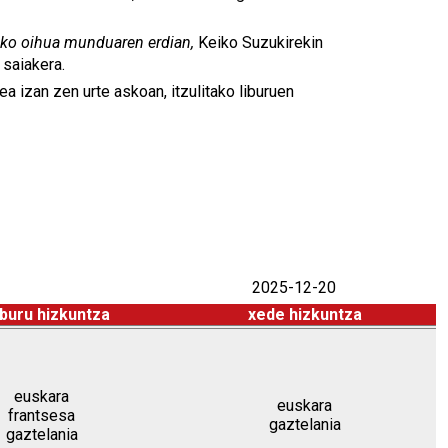
ko oihua munduaren erdian,
Keiko Suzukirekin
saiakera.
 izan zen urte askoan, itzulitako liburuen
2025-12-20
buru hizkuntza
xede hizkuntza
euskara
euskara
frantsesa
gaztelania
gaztelania