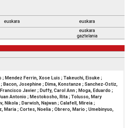
euskara
euskara
euskara
gaztelania
 ; Mendez Ferrin, Xose Luis ; Takeuchi, Eisuke ;
tti ; Bacon, Josephine ; Dima, Konstanze ; Sanchez-Ostiz,
i, Francisco Javier ; Duffy, Carol Ann ; Moga, Eduardo ;
Juan Antonio ; Mestokosho, Rita ; Tolusso, Mary
 Nikola ; Darwish, Najwan ; Calafell, Mireia ;
, Maria ; Cortes, Noelia ; Obrero, Mario ; Umebinyuo,