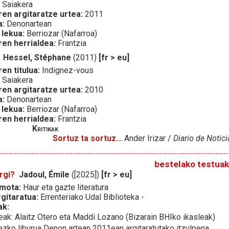
:
Saiakera
ren argitaratze urtea:
2011
a:
Denonartean
 lekua:
Berriozar (Nafarroa)
ren herrialdea:
Frantzia
Hessel, Stéphane
(2011)
[fr > eu]
en titulua:
Indignez-vous
:
Saiakera
ren argitaratze urtea:
2010
a:
Denonartean
 lekua:
Berriozar (Nafarroa)
ren herrialdea:
Frantzia
Kritikak
Sortuz ta sortuz…
Ander Irizar /
Diario de Notici
bestelako testuak
rgi?
Jadoul, Émile
([2025])
[fr > eu]
 mota:
Haur eta gazte literatura
gitaratua:
Errenteriako Udal Biblioteka -
ak:
leak: Alaitz Otero eta Maddi Lozano (Bizarain BHIko ikasleak)
ezko liburua
Denon artean 2011ean argitaratutako itzulpena