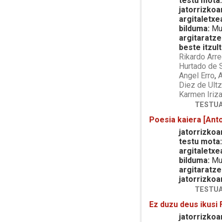
testu mota
jatorrizkoa
argitaletxe
bilduma:
Mun
argitaratze
beste itzult
Rikardo Arre
Hurtado de 
Angel Erro
,
A
Diez de Ultz
Karmen Iriza
TESTUA
Poesia kaiera [Anto
jatorrizkoar
testu mota
argitaletxe
bilduma:
Mun
argitaratze
jatorrizkoa
TESTUA
Ez duzu deus ikus
jatorrizkoar