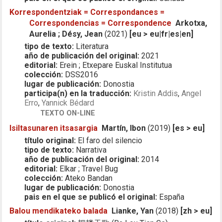
Korrespondentziak = Correspondances =
Correspondencias = Correspondence
Arkotxa,
Aurelia ; Désy, Jean
(2021)
[eu > eu|fr|es|en]
tipo de texto:
Literatura
año de publicación del original:
2021
editorial:
Erein ; Etxepare Euskal Institutua
colección:
DSS2016
lugar de publicación:
Donostia
participa(n) en la traducción:
Kristin Addis
,
Angel
Erro
,
Yannick Bédard
TEXTO ON-LINE
Isiltasunaren itsasargia
Martín, Ibon
(2019)
[es > eu]
título original:
El faro del silencio
tipo de texto:
Narrativa
año de publicación del original:
2014
editorial:
Elkar ; Travel Bug
colección:
Ateko Bandan
lugar de publicación:
Donostia
pais en el que se publicó el original:
España
Balou mendikateko balada
Lianke, Yan
(2018)
[zh > eu]