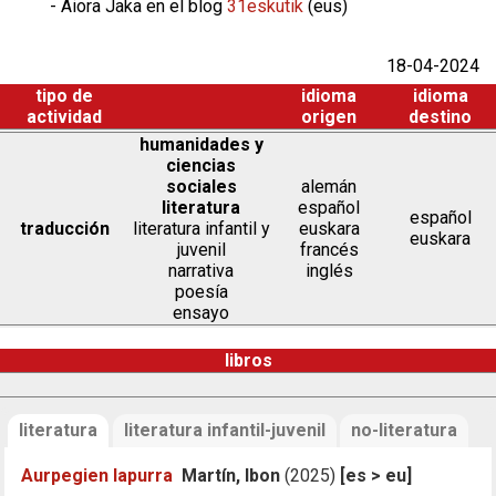
- Aiora Jaka en el blog
31eskutik
(eus)
18-04-2024
tipo de
idioma
idioma
actividad
origen
destino
humanidades y
ciencias
sociales
alemán
literatura
español
español
traducción
literatura infantil y
euskara
euskara
juvenil
francés
narrativa
inglés
poesía
ensayo
libros
literatura
literatura infantil-juvenil
no-literatura
Aurpegien lapurra
Martín, Ibon
(2025)
[es > eu]