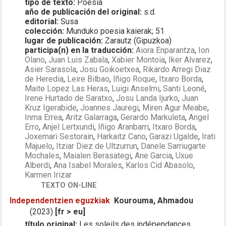
tipo de texto:
Poesía
año de publicación del original:
s.d.
editorial:
Susa
colección:
Munduko poesia kaierak; 51
lugar de publicación:
Zarautz (Gipuzkoa)
participa(n) en la traducción:
Aiora Enparantza
,
Ion
Olano
,
Juan Luis Zabala
,
Xabier Montoia
,
Iker Alvarez
,
Asier Sarasola
,
Josu Goikoetxea
,
Rikardo Arregi Diaz
de Heredia
,
Leire Bilbao
,
Iñigo Roque
,
Itxaro Borda
,
Maite Lopez Las Heras
,
Luigi Anselmi
,
Santi Leoné
,
Irene Hurtado de Saratxo
,
Josu Landa Ijurko
,
Juan
Kruz Igerabide
,
Joannes Jauregi
,
Miren Agur Meabe
,
Inma Errea
,
Aritz Galarraga
,
Gerardo Markuleta
,
Angel
Erro
,
Anjel Lertxundi
,
Iñigo Aranbarri
,
Itxaro Borda
,
Joxemari Sestorain
,
Harkaitz Cano
,
Garazi Ugalde
,
Irati
Majuelo
,
Itziar Diez de Ultzurrun
,
Danele Sarriugarte
Mochales
,
Maialen Berasategi
,
Ane Garcia
,
Uxue
Alberdi
,
Ana Isabel Morales
,
Karlos Cid Abasolo
,
Karmen Irizar
TEXTO ON-LINE
Independentzien eguzkiak
Kourouma, Ahmadou
(2023)
[fr > eu]
título original:
Les soleils des indépendances