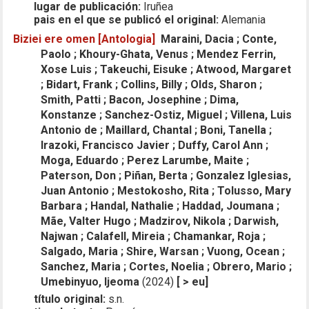
lugar de publicación:
Iruñea
pais en el que se publicó el original:
Alemania
Biziei ere omen [Antologia]
Maraini, Dacia ; Conte,
Paolo ; Khoury-Ghata, Venus ; Mendez Ferrin,
Xose Luis ; Takeuchi, Eisuke ; Atwood, Margaret
; Bidart, Frank ; Collins, Billy ; Olds, Sharon ;
Smith, Patti ; Bacon, Josephine ; Dima,
Konstanze ; Sanchez-Ostiz, Miguel ; Villena, Luis
Antonio de ; Maillard, Chantal ; Boni, Tanella ;
Irazoki, Francisco Javier ; Duffy, Carol Ann ;
Moga, Eduardo ; Perez Larumbe, Maite ;
Paterson, Don ; Piñan, Berta ; Gonzalez Iglesias,
Juan Antonio ; Mestokosho, Rita ; Tolusso, Mary
Barbara ; Handal, Nathalie ; Haddad, Joumana ;
Mãe, Valter Hugo ; Madzirov, Nikola ; Darwish,
Najwan ; Calafell, Mireia ; Chamankar, Roja ;
Salgado, Maria ; Shire, Warsan ; Vuong, Ocean ;
Sanchez, Maria ; Cortes, Noelia ; Obrero, Mario ;
Umebinyuo, Ijeoma
(2024)
[ > eu]
título original:
s.n.