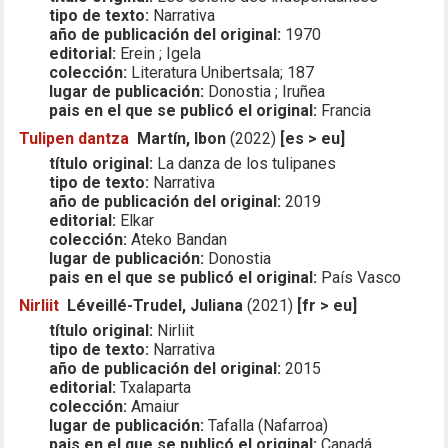
tipo de texto:
Narrativa
año de publicación del original:
1970
editorial:
Erein ; Igela
colección:
Literatura Unibertsala; 187
lugar de publicación:
Donostia ; Iruñea
pais en el que se publicó el original:
Francia
Tulipen dantza
Martín, Ibon
(2022)
[es > eu]
título original:
La danza de los tulipanes
tipo de texto:
Narrativa
año de publicación del original:
2019
editorial:
Elkar
colección:
Ateko Bandan
lugar de publicación:
Donostia
pais en el que se publicó el original:
País Vasco
Nirliit
Léveillé-Trudel, Juliana
(2021)
[fr > eu]
título original:
Nirliit
tipo de texto:
Narrativa
año de publicación del original:
2015
editorial:
Txalaparta
colección:
Amaiur
lugar de publicación:
Tafalla (Nafarroa)
pais en el que se publicó el original:
Canadá