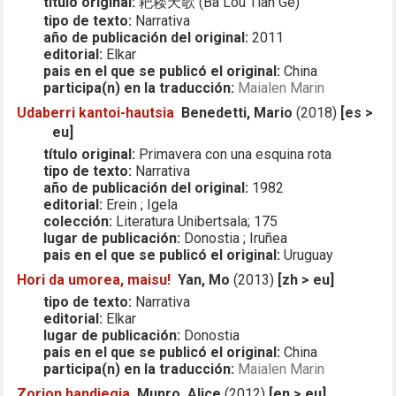
título original:
耙耧天歌 (Ba Lou Tian Ge)
tipo de texto:
Narrativa
año de publicación del original:
2011
editorial:
Elkar
pais en el que se publicó el original:
China
participa(n) en la traducción:
Maialen Marin
Udaberri kantoi-hautsia
Benedetti, Mario
(2018)
[es >
eu]
título original:
Primavera con una esquina rota
tipo de texto:
Narrativa
año de publicación del original:
1982
editorial:
Erein ; Igela
colección:
Literatura Unibertsala; 175
lugar de publicación:
Donostia ; Iruñea
pais en el que se publicó el original:
Uruguay
Hori da umorea, maisu!
Yan, Mo
(2013)
[zh > eu]
tipo de texto:
Narrativa
editorial:
Elkar
lugar de publicación:
Donostia
pais en el que se publicó el original:
China
participa(n) en la traducción:
Maialen Marin
Zorion handiegia
Munro, Alice
(2012)
[en > eu]