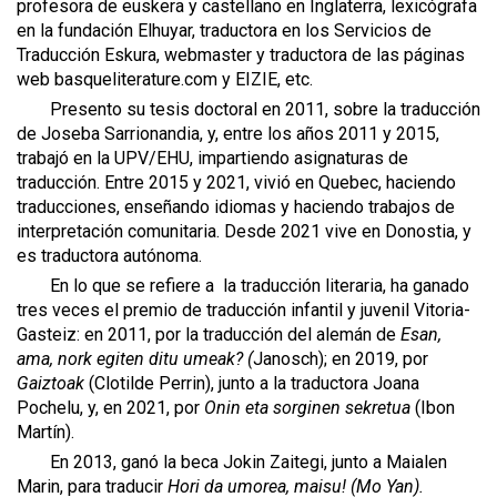
profesora de euskera y castellano en Inglaterra, lexicógrafa
en la fundación Elhuyar, traductora en los Servicios de
Traducción Eskura, webmaster y traductora de las páginas
web basqueliterature.com y EIZIE, etc.
Presento su tesis doctoral en 2011, sobre la traducción
de Joseba Sarrionandia, y, entre los años 2011 y 2015,
trabajó en la UPV/EHU, impartiendo asignaturas de
traducción. Entre 2015 y 2021, vivió en Quebec, haciendo
traducciones, enseñando idiomas y haciendo trabajos de
interpretación comunitaria. Desde 2021 vive en Donostia, y
es traductora autónoma.
En lo que se refiere a la traducción literaria, ha ganado
tres veces el premio de traducción infantil y juvenil Vitoria-
Gasteiz: en 2011, por la traducción del alemán de
Esan,
ama, nork egiten ditu umeak?
(
Janosch); en 2019, por
Gaiztoak
(Clotilde Perrin), junto a la traductora Joana
Pochelu, y, en 2021, por
Onin eta sorginen sekretua
(Ibon
Martín).
En 2013, ganó la beca Jokin Zaitegi, junto a Maialen
Marin, para traducir
Hori da umorea, maisu!
(Mo Yan).