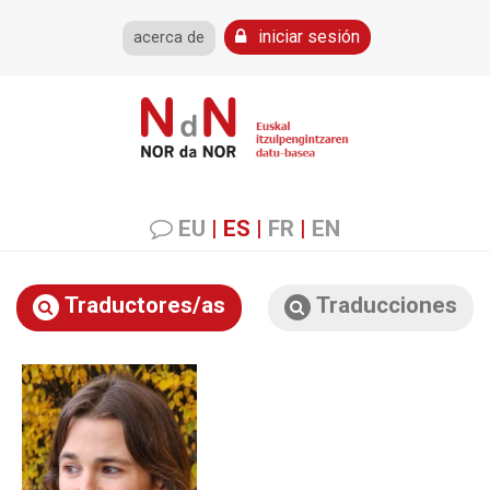
iniciar sesión
acerca de
EU
|
ES
|
FR
|
EN
Traductores/as
Traducciones