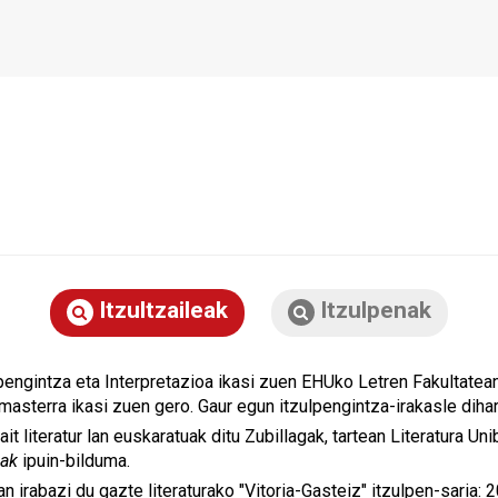
Itzultzaileak
Itzulpenak
pengintza eta Interpretazioa ikasi zuen EHUko Letren Fakultatea
 masterra ikasi zuen gero. Gaur egun itzulpengintza-irakasle diha
it literatur lan euskaratuak ditu Zubillagak, tartean Literatura U
uak
ipuin-bilduma.
an irabazi du gazte literaturako "Vitoria-Gasteiz" itzulpen-saria: