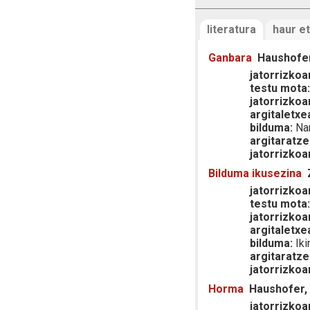
literatura
haur et
Ganbara
Haushofer
jatorrizkoar
testu mota
jatorrizkoa
argitaletxe
bilduma:
Nar
argitaratze
jatorrizkoa
Bilduma ikusezina
jatorrizkoar
testu mota
jatorrizkoa
argitaletxe
bilduma:
Ikim
argitaratze
jatorrizkoa
Horma
Haushofer,
jatorrizkoar