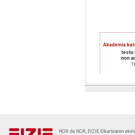
Akademia bat
testu
non ar
T
NOR da NOR, EIZIE Elkartearen ekim