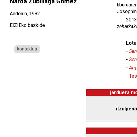
Naroa Zubillaga Gomez
liburuare
Josephine
Andoain, 1982
2013
EIZIEko bazkide
zeharkako
Lotu
kontaktua
-
Sen
-
Se
-
Arg
-
Tes
jarduera m
itzulpena