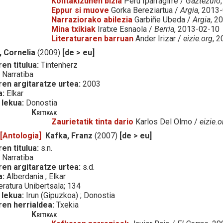
Kontakizunen bizia
Peru Iparragirre /
Gaztezulo
Eppur si muove
Gorka Bereziartua /
Argia
, 2013
Narraziorako abilezia
Garbiñe Ubeda /
Argia
, 2
Mina txikiak
Iratxe Esnaola /
Berria
, 2013-02-10
Literaturaren barruan
Ander Irizar /
eizie.org
, 
, Cornelia
(2009)
[de > eu]
en titulua:
Tintenherz
:
Narratiba
ren argitaratze urtea:
2003
a:
Elkar
 lekua:
Donostia
Kritikak
Zaurietatik tinta dario
Karlos Del Olmo /
eizie.o
 [Antologia]
Kafka, Franz
(2007)
[de > eu]
en titulua:
s.n.
:
Narratiba
ren argitaratze urtea:
s.d.
a:
Alberdania ; Elkar
eratura Unibertsala; 134
 lekua:
Irun (Gipuzkoa) ; Donostia
ren herrialdea:
Txekia
Kritikak