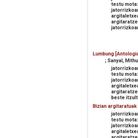
testu mota
jatorrizkoa
argitaletxe
argitaratze
jatorrizkoa
Lumbung [Antologi
; Sanyal, Mithu
jatorrizkoar
testu mota
jatorrizkoa
argitaletxe
argitaratze
beste itzult
Bizian argitaratuak
jatorrizkoar
testu mota
jatorrizkoa
argitaletxe
argitaratze