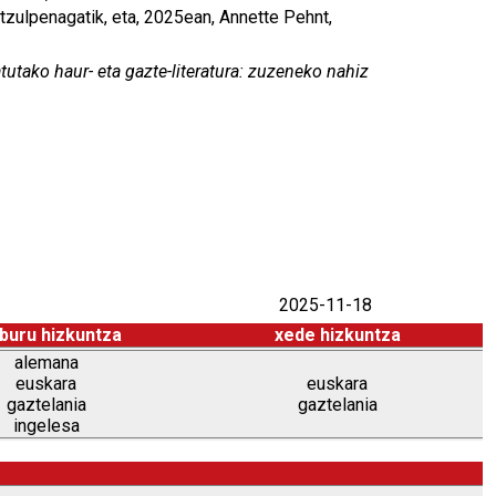
itzulpenagatik, eta, 2025ean, Annette Pehnt,
utako haur- eta gazte-literatura: zuzeneko nahiz
2025-11-18
buru hizkuntza
xede hizkuntza
alemana
euskara
euskara
gaztelania
gaztelania
ingelesa