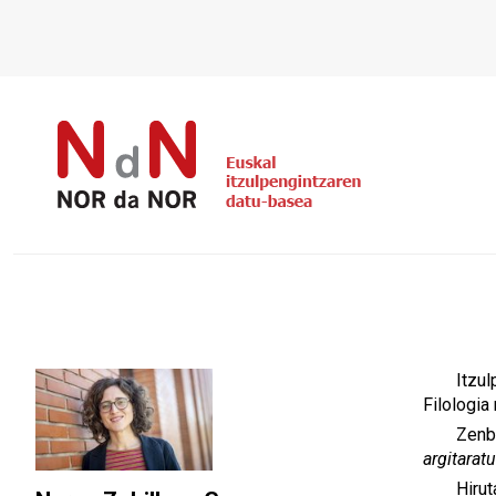
Itzul
Filologia
Zenba
argitarat
Hirut