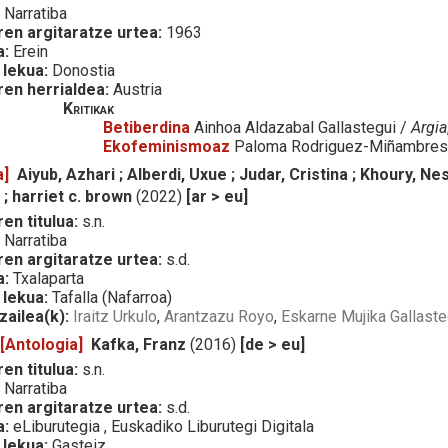
:
Narratiba
ren argitaratze urtea:
1963
a:
Erein
 lekua:
Donostia
ren herrialdea:
Austria
Kritikak
Betiberdina
Ainhoa Aldazabal Gallastegui /
Argia
Ekofeminismoaz
Paloma Rodriguez-Miñambres
a]
Aiyub, Azhari ; Alberdi, Uxue ; Judar, Cristina ; Khoury, N
 ; harriet c. brown
(2022)
[ar > eu]
en titulua:
s.n.
:
Narratiba
ren argitaratze urtea:
s.d.
a:
Txalaparta
 lekua:
Tafalla (Nafarroa)
zailea(k):
Iraitz Urkulo
,
Arantzazu Royo
,
Eskarne Mujika Gallaste
 [Antologia]
Kafka, Franz
(2016)
[de > eu]
en titulua:
s.n.
:
Narratiba
ren argitaratze urtea:
s.d.
a:
eLiburutegia , Euskadiko Liburutegi Digitala
 lekua:
Gasteiz