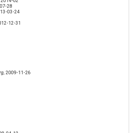
, 2014-02
-07-28
013-03-24
2012-12-31
rg
, 2009-11-26