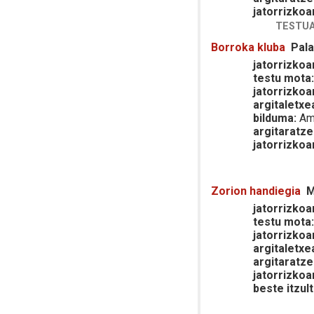
jatorrizkoa
TESTUA
Borroka kluba
Pala
jatorrizkoar
testu mota
jatorrizkoa
argitaletxe
bilduma:
Am
argitaratze
jatorrizkoa
Zorion handiegia
M
jatorrizkoar
testu mota
jatorrizkoa
argitaletxe
argitaratze
jatorrizkoa
beste itzult