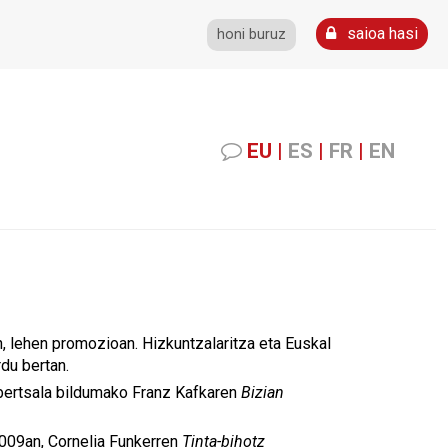
saioa hasi
honi buruz
EU
|
ES
|
FR
|
EN
n, lehen promozioan. Hizkuntzalaritza eta Euskal
rdu bertan.
nibertsala bildumako Franz Kafkaren
Bizian
 2009an, Cornelia Funkerren
Tinta-bihotz