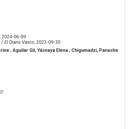
, 2024-06-09
 /
El Diario Vasco
, 2023-09-30
esrine ; Aguilar Gil, Yásnaya Elena ; Chigumadzi, Panashe
gi