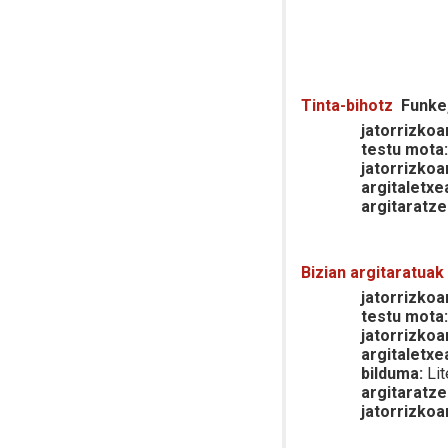
Tinta-bihotz
Funke
jatorrizkoar
testu mota
jatorrizkoa
argitaletxe
argitaratze
Bizian argitaratuak
jatorrizkoar
testu mota
jatorrizkoa
argitaletxe
bilduma:
Lit
argitaratze
jatorrizkoa