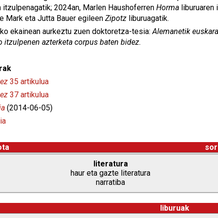
n itzulpenagatik; 2024an, Marlen Haushoferren
Horma
liburuaren 
 Mark eta Jutta Bauer egileen
Zipotz
liburuagatik.
ko ekainean aurkeztu zuen doktoretza-tesia:
Alemanetik euskarat
 itzulpenen azterketa corpus baten bidez.
rak
ez
35 artikulua
nez
37 artikulua
ia
(2014-06-05)
ia
ota
sor
literatura
haur eta gazte literatura
narratiba
liburuak