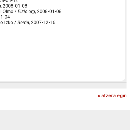
008-04-12
a
, 2008-01-08
l Olmo /
Eizie.org
, 2008-01-08
01-04
no Izko /
Berria
, 2007-12-16
« atzera egin