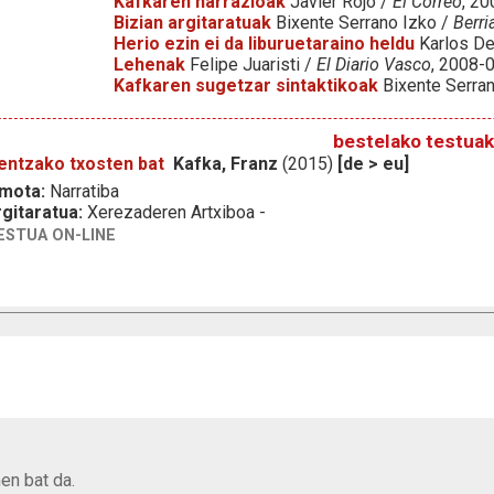
Kafkaren narrazioak
Javier Rojo /
El Correo
, 2
Bizian argitaratuak
Bixente Serrano Izko /
Berri
Herio ezin ei da liburuetaraino heldu
Karlos De
Lehenak
Felipe Juaristi /
El Diario Vasco
, 2008-
Kafkaren sugetzar sintaktikoak
Bixente Serra
bestelako testuak
entzako txosten bat
Kafka, Franz
(2015)
[de > eu]
 mota:
Narratiba
gitaratua:
Xerezaderen Artxiboa -
ESTUA ON-LINE
en bat da.