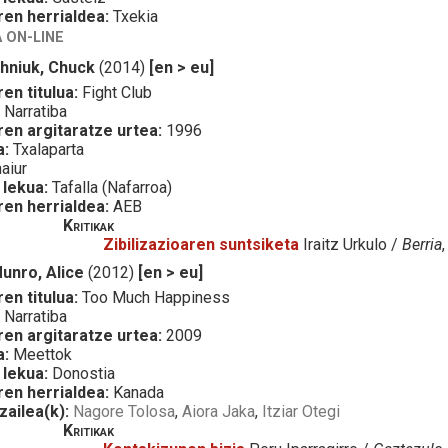
ren herrialdea:
Txekia
 ON-LINE
hniuk, Chuck
(2014)
[en > eu]
en titulua:
Fight Club
:
Narratiba
ren argitaratze urtea:
1996
a:
Txalaparta
aiur
 lekua:
Tafalla (Nafarroa)
ren herrialdea:
AEB
Kritikak
Zibilizazioaren suntsiketa
Iraitz Urkulo /
Berria
unro, Alice
(2012)
[en > eu]
en titulua:
Too Much Happiness
:
Narratiba
ren argitaratze urtea:
2009
a:
Meettok
 lekua:
Donostia
ren herrialdea:
Kanada
zailea(k):
Nagore Tolosa
,
Aiora Jaka
,
Itziar Otegi
Kritikak