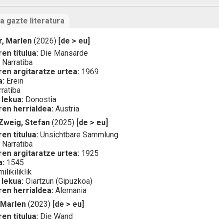
a gazte literatura
, Marlen
(2026)
[de > eu]
en titulua:
Die Mansarde
:
Narratiba
ren argitaratze urtea:
1969
a:
Erein
ratiba
 lekua:
Donostia
ren herrialdea:
Austria
Zweig, Stefan
(2025)
[de > eu]
en titulua:
Unsichtbare Sammlung
:
Narratiba
ren argitaratze urtea:
1925
a:
1545
ilikiliklik
 lekua:
Oiartzun (Gipuzkoa)
ren herrialdea:
Alemania
 Marlen
(2023)
[de > eu]
en titulua:
Die Wand