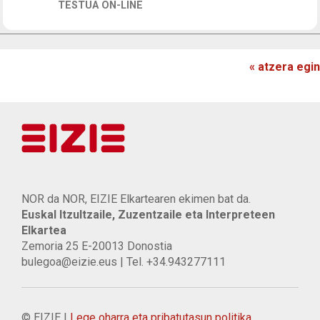
TESTUA ON-LINE
« atzera egin
NOR da NOR, EIZIE Elkartearen ekimen bat da.
Euskal Itzultzaile, Zuzentzaile eta Interpreteen
Elkartea
Zemoria 25 E-20013 Donostia
bulegoa@eizie.eus | Tel. +34.943277111
© EIZIE |
Lege oharra eta pribatutasun politika