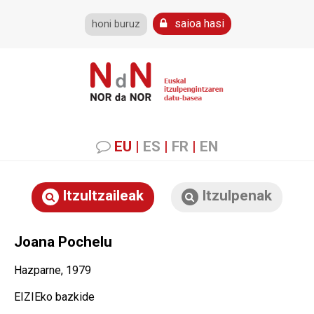
saioa hasi
honi buruz
EU
|
ES
|
FR
|
EN
Itzultzaileak
Itzulpenak
Joana Pochelu
Hazparne, 1979
EIZIEko bazkide