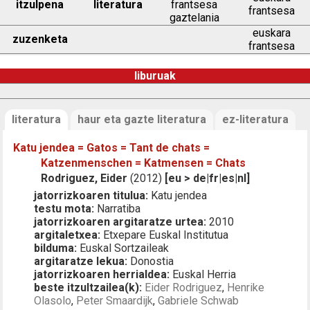
itzulpena
literatura
frantsesa
frantsesa
gaztelania
euskara
zuzenketa
frantsesa
liburuak
literatura
haur eta gazte literatura
ez-literatura
Katu jendea = Gatos = Tant de chats =
Katzenmenschen = Katmensen = Chats
Rodriguez, Eider
(2012)
[eu > de|fr|es|nl]
jatorrizkoaren titulua:
Katu jendea
testu mota:
Narratiba
jatorrizkoaren argitaratze urtea:
2010
argitaletxea:
Etxepare Euskal Institutua
bilduma:
Euskal Sortzaileak
argitaratze lekua:
Donostia
jatorrizkoaren herrialdea:
Euskal Herria
beste itzultzailea(k):
Eider Rodriguez
,
Henrike
Olasolo
,
Peter Smaardijk
,
Gabriele Schwab