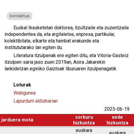
kontaktua
Euskal Ikasketetan doktorea, itzultzaile eta zuzentzaile
independentea da, eta argitaletxe, enpresa, partikular,
kolektibitate, elkarte eta hainbat erakunde eta
institututarako lan egiten du.
Literatura itzulpenak ere egiten ditu, eta Vitoria-Gasteiz
itzulpen-saria jaso zuen 2019an, Aiora Jakarekin
lankidetzan eginiko
Gaiztoak
liburuaren itzulpenagatik
Loturak
Webgunea
Lapurdum aldizkarian
2025-06-19
sorburu
xede
jarduera mota
hizkuntza
hizkuntza
euskara
euskara