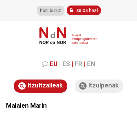
saioa hasi
honi buruz
EU
|
ES
|
FR
|
EN
Itzultzaileak
Itzulpenak
Maialen Marin