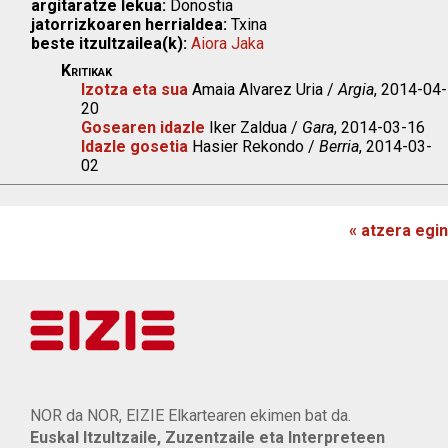
argitaratze lekua:
Donostia
jatorrizkoaren herrialdea:
Txina
beste itzultzailea(k):
Aiora Jaka
Kritikak
Izotza eta sua
Amaia Alvarez Uria /
Argia
, 2014-04-
20
Gosearen idazle
Iker Zaldua /
Gara
, 2014-03-16
Idazle gosetia
Hasier Rekondo /
Berria
, 2014-03-
02
« atzera egin
NOR da NOR, EIZIE Elkartearen ekimen bat da.
Euskal Itzultzaile, Zuzentzaile eta Interpreteen