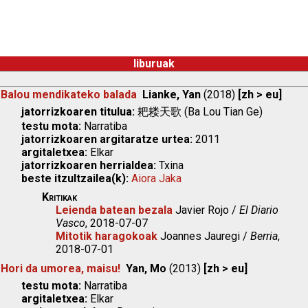
liburuak
Balou mendikateko balada
Lianke, Yan
(2018)
[zh > eu]
jatorrizkoaren titulua:
耙耧天歌 (Ba Lou Tian Ge)
testu mota:
Narratiba
jatorrizkoaren argitaratze urtea:
2011
argitaletxea:
Elkar
jatorrizkoaren herrialdea:
Txina
beste itzultzailea(k):
Aiora Jaka
Kritikak
Leienda batean bezala
Javier Rojo /
El Diario
Vasco
, 2018-07-07
Mitotik haragokoak
Joannes Jauregi /
Berria
,
2018-07-01
Hori da umorea, maisu!
Yan, Mo
(2013)
[zh > eu]
testu mota:
Narratiba
argitaletxea:
Elkar