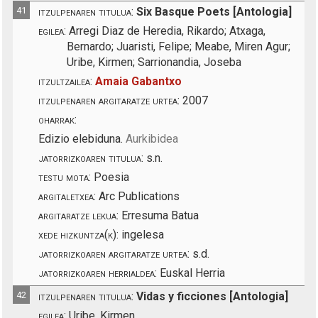
41
itzulpenaren titulua:
Six Basque Poets [Antologia]
egilea:
Arregi Diaz de Heredia, Rikardo; Atxaga,
Bernardo; Juaristi, Felipe; Meabe, Miren Agur;
Uribe, Kirmen; Sarrionandia, Joseba
itzultzailea:
Amaia Gabantxo
itzulpenaren argitaratze urtea:
2007
oharrak:
Edizio elebiduna.
Aurkibidea
jatorrizkoaren titulua:
s.n.
testu mota:
Poesia
argitaletxea:
Arc Publications
argitaratze lekua:
Erresuma Batua
xede hizkuntza(k):
ingelesa
jatorrizkoaren argitaratze urtea:
s.d.
jatorrizkoaren herrialdea:
Euskal Herria
42
itzulpenaren titulua:
Vidas y ficciones [Antologia]
egilea:
Uribe, Kirmen