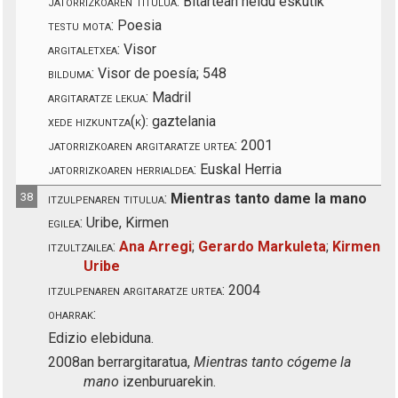
jatorrizkoaren titulua:
Bitartean heldu eskutik
testu mota:
Poesia
argitaletxea:
Visor
bilduma:
Visor de poesía; 548
argitaratze lekua:
Madril
xede hizkuntza(k):
gaztelania
jatorrizkoaren argitaratze urtea:
2001
jatorrizkoaren herrialdea:
Euskal Herria
38
itzulpenaren titulua:
Mientras tanto dame la mano
egilea:
Uribe, Kirmen
itzultzailea:
Ana Arregi
;
Gerardo Markuleta
;
Kirmen
Uribe
itzulpenaren argitaratze urtea:
2004
oharrak:
Edizio elebiduna.
2008an berrargitaratua,
Mientras tanto cógeme la
mano
izenburuarekin.