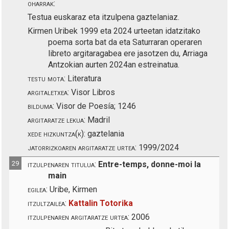
oharrak:
Testua euskaraz eta itzulpena gaztelaniaz.
Kirmen Uribek 1999 eta 2024 urteetan idatzitako
poema sorta bat da eta Saturraran operaren
libreto argitaragabea ere jasotzen du, Arriaga
Antzokian aurten 2024an estreinatua.
testu mota:
Literatura
argitaletxea:
Visor Libros
bilduma:
Visor de Poesía; 1246
argitaratze lekua:
Madril
xede hizkuntza(k):
gaztelania
jatorrizkoaren argitaratze urtea:
1999/2024
29
itzulpenaren titulua:
Entre-temps, donne-moi la
main
egilea:
Uribe, Kirmen
itzultzailea:
Kattalin Totorika
itzulpenaren argitaratze urtea:
2006