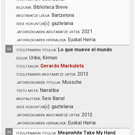
bilduma:
Biblioteca Breve
argitaratze lekua:
Bartzelona
xede hizkuntza(k):
gaztelania
jatorrizkoaren argitaratze urtea:
2021
jatorrizkoaren herrialdea:
Euskal Herria
34
itzulpenaren titulua:
Lo que mueve el mundo
egilea:
Uribe, Kirmen
itzultzailea:
Gerardo Markuleta
itzulpenaren argitaratze urtea:
2013
jatorrizkoaren titulua:
Mussche
testu mota:
Narratiba
argitaletxea:
Seix Barral
xede hizkuntza(k):
gaztelania
jatorrizkoaren argitaratze urtea:
2012
jatorrizkoaren herrialdea:
Euskal Herria
35
itzulpenaren titulua:
Meanwhile Take My Hand