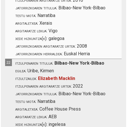
itzulpenaren argitaratze urtea:
2010
jatorrizkoaren titulua:
Bilbao-New York-Bilbao
testu mota:
Narratiba
argitaletxea:
Xerais
argitaratze lekua:
Vigo
xede hizkuntza(k):
galegoa
jatorrizkoaren argitaratze urtea:
2008
jatorrizkoaren herrialdea:
Euskal Herria
22
itzulpenaren titulua:
Bilbao-New York-Bilbao
egilea:
Uribe, Kirmen
itzultzailea:
Elizabeth Macklin
itzulpenaren argitaratze urtea:
2022
jatorrizkoaren titulua:
Bilbao-New York-Bilbao
testu mota:
Narratiba
argitaletxea:
Coffee House Press
argitaratze lekua:
AEB
xede hizkuntza(k):
ingelesa