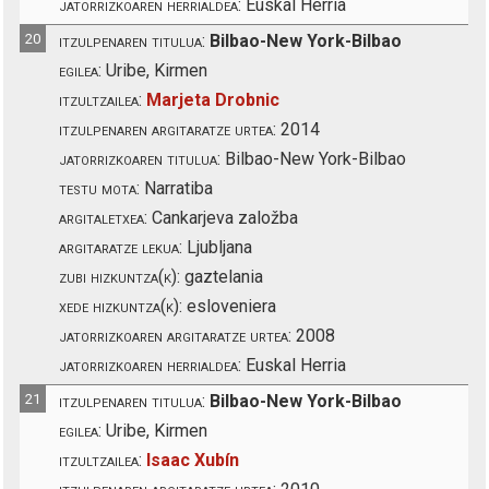
jatorrizkoaren herrialdea:
Euskal Herria
20
itzulpenaren titulua:
Bilbao-New York-Bilbao
egilea:
Uribe, Kirmen
itzultzailea:
Marjeta Drobnic
itzulpenaren argitaratze urtea:
2014
jatorrizkoaren titulua:
Bilbao-New York-Bilbao
testu mota:
Narratiba
argitaletxea:
Cankarjeva založba
argitaratze lekua:
Ljubljana
zubi hizkuntza(k):
gaztelania
xede hizkuntza(k):
esloveniera
jatorrizkoaren argitaratze urtea:
2008
jatorrizkoaren herrialdea:
Euskal Herria
21
itzulpenaren titulua:
Bilbao-New York-Bilbao
egilea:
Uribe, Kirmen
itzultzailea:
Isaac Xubín