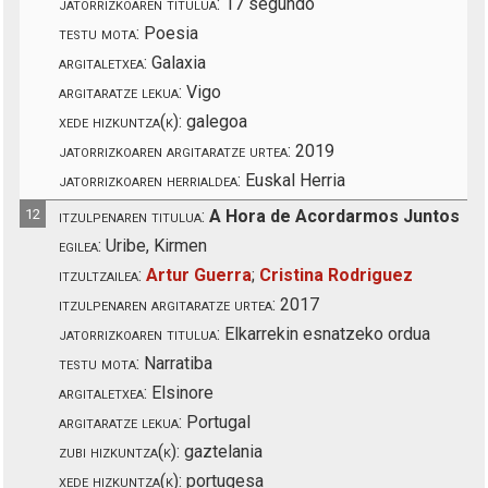
jatorrizkoaren titulua:
17 segundo
testu mota:
Poesia
argitaletxea:
Galaxia
argitaratze lekua:
Vigo
xede hizkuntza(k):
galegoa
jatorrizkoaren argitaratze urtea:
2019
jatorrizkoaren herrialdea:
Euskal Herria
12
itzulpenaren titulua:
A Hora de Acordarmos Juntos
egilea:
Uribe, Kirmen
itzultzailea:
Artur Guerra
;
Cristina Rodriguez
itzulpenaren argitaratze urtea:
2017
jatorrizkoaren titulua:
Elkarrekin esnatzeko ordua
testu mota:
Narratiba
argitaletxea:
Elsinore
argitaratze lekua:
Portugal
zubi hizkuntza(k):
gaztelania
xede hizkuntza(k):
portugesa