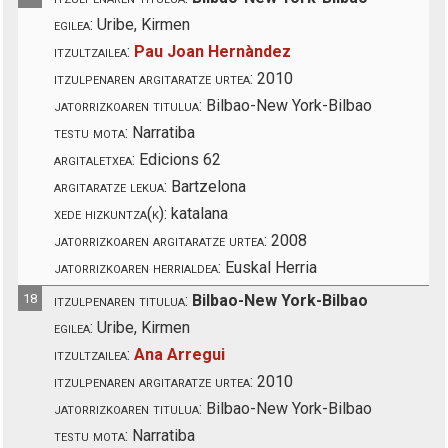
egilea:
Uribe, Kirmen
itzultzailea:
Pau Joan Hernàndez
itzulpenaren argitaratze urtea:
2010
jatorrizkoaren titulua:
Bilbao-New York-Bilbao
testu mota:
Narratiba
argitaletxea:
Edicions 62
argitaratze lekua:
Bartzelona
xede hizkuntza(k):
katalana
jatorrizkoaren argitaratze urtea:
2008
jatorrizkoaren herrialdea:
Euskal Herria
18
itzulpenaren titulua:
Bilbao-New York-Bilbao
egilea:
Uribe, Kirmen
itzultzailea:
Ana Arregui
itzulpenaren argitaratze urtea:
2010
jatorrizkoaren titulua:
Bilbao-New York-Bilbao
testu mota:
Narratiba