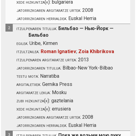
xede hizkuntza(k):
bulgariera
jatorrizkoaren argitaratze urtea:
2008
jatorrizkoaren herrialdea:
Euskal Herria
2
itzulpenaren titulua:
Бильбао — Нью-Йорк —
Бильбао
egilea:
Uribe, Kirmen
itzultzailea:
Roman Ignatiev
;
Zoia Khibrikova
itzulpenaren argitaratze urtea:
2013
jatorrizkoaren titulua:
Bilbao-New York-Bilbao
testu mota:
Narratiba
argitaletxea:
Gernika Press
argitaratze lekua:
Mosku
zubi hizkuntza(k):
gaztelania
xede hizkuntza(k):
errusiera
jatorrizkoaren argitaratze urtea:
2008
jatorrizkoaren herrialdea:
Euskal Herria
3
itzulpenaren titulua:
Пока же возьми мою руку