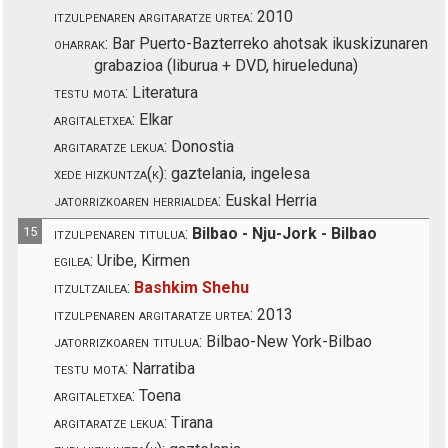
itzulpenaren argitaratze urtea:
2010
oharrak:
Bar Puerto-Bazterreko ahotsak ikuskizunaren
grabazioa (liburua + DVD, hirueleduna)
testu mota:
Literatura
argitaletxea:
Elkar
argitaratze lekua:
Donostia
xede hizkuntza(k):
gaztelania, ingelesa
jatorrizkoaren herrialdea:
Euskal Herria
15
itzulpenaren titulua:
Bilbao - Nju-Jork - Bilbao
egilea:
Uribe, Kirmen
itzultzailea:
Bashkim Shehu
itzulpenaren argitaratze urtea:
2013
jatorrizkoaren titulua:
Bilbao-New York-Bilbao
testu mota:
Narratiba
argitaletxea:
Toena
argitaratze lekua:
Tirana