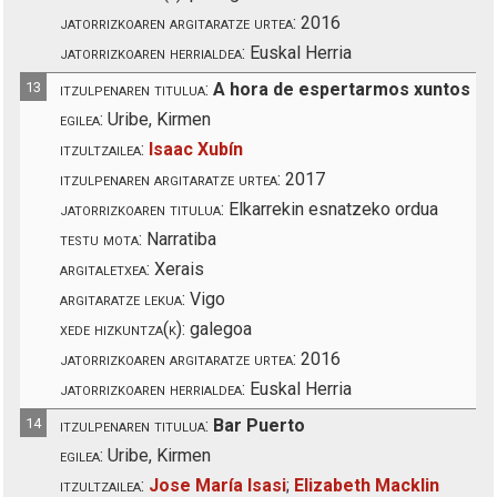
jatorrizkoaren argitaratze urtea:
2016
jatorrizkoaren herrialdea:
Euskal Herria
13
itzulpenaren titulua:
A hora de espertarmos xuntos
egilea:
Uribe, Kirmen
itzultzailea:
Isaac Xubín
itzulpenaren argitaratze urtea:
2017
jatorrizkoaren titulua:
Elkarrekin esnatzeko ordua
testu mota:
Narratiba
argitaletxea:
Xerais
argitaratze lekua:
Vigo
xede hizkuntza(k):
galegoa
jatorrizkoaren argitaratze urtea:
2016
jatorrizkoaren herrialdea:
Euskal Herria
14
itzulpenaren titulua:
Bar Puerto
egilea:
Uribe, Kirmen
itzultzailea:
Jose María Isasi
;
Elizabeth Macklin