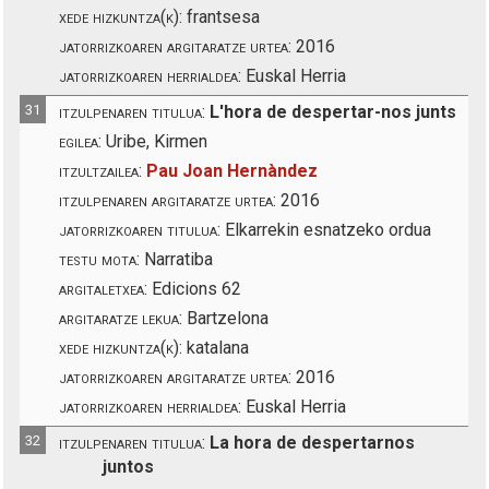
xede hizkuntza(k):
frantsesa
jatorrizkoaren argitaratze urtea:
2016
jatorrizkoaren herrialdea:
Euskal Herria
31
itzulpenaren titulua:
L'hora de despertar-nos junts
egilea:
Uribe, Kirmen
itzultzailea:
Pau Joan Hernàndez
itzulpenaren argitaratze urtea:
2016
jatorrizkoaren titulua:
Elkarrekin esnatzeko ordua
testu mota:
Narratiba
argitaletxea:
Edicions 62
argitaratze lekua:
Bartzelona
xede hizkuntza(k):
katalana
jatorrizkoaren argitaratze urtea:
2016
jatorrizkoaren herrialdea:
Euskal Herria
32
itzulpenaren titulua:
La hora de despertarnos
juntos