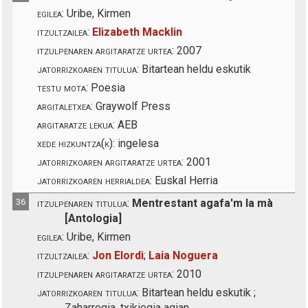
egilea:
Uribe, Kirmen
itzultzailea:
Elizabeth Macklin
itzulpenaren argitaratze urtea:
2007
jatorrizkoaren titulua:
Bitartean heldu eskutik
testu mota:
Poesia
argitaletxea:
Graywolf Press
argitaratze lekua:
AEB
xede hizkuntza(k):
ingelesa
jatorrizkoaren argitaratze urtea:
2001
jatorrizkoaren herrialdea:
Euskal Herria
36
itzulpenaren titulua:
Mentrestant agafa'm la mà
[Antologia]
egilea:
Uribe, Kirmen
itzultzailea:
Jon Elordi
;
Laia Noguera
itzulpenaren argitaratze urtea:
2010
jatorrizkoaren titulua:
Bitartean heldu eskutik ;
Zaharregia, txikiegia agian