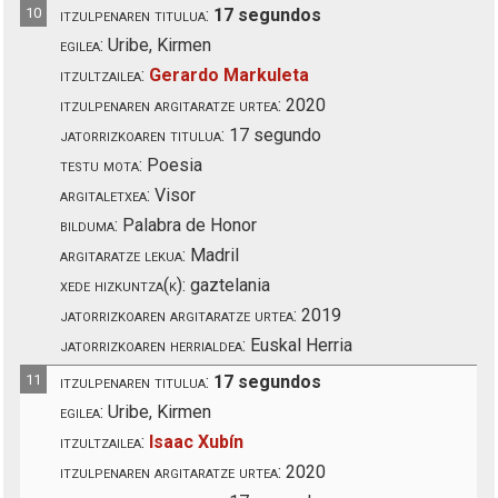
10
itzulpenaren titulua:
17 segundos
egilea:
Uribe, Kirmen
itzultzailea:
Gerardo Markuleta
itzulpenaren argitaratze urtea:
2020
jatorrizkoaren titulua:
17 segundo
testu mota:
Poesia
argitaletxea:
Visor
bilduma:
Palabra de Honor
argitaratze lekua:
Madril
xede hizkuntza(k):
gaztelania
jatorrizkoaren argitaratze urtea:
2019
jatorrizkoaren herrialdea:
Euskal Herria
11
itzulpenaren titulua:
17 segundos
egilea:
Uribe, Kirmen
itzultzailea:
Isaac Xubín
itzulpenaren argitaratze urtea:
2020