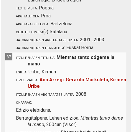
testu mota:
Poesia
argitaletxea:
Proa
argitaratze lekua:
Bartzelona
xede hizkuntza(k):
katalana
jatorrizkoaren argitaratze urtea:
2001 ; 2003
jatorrizkoaren herrialdea:
Euskal Herria
37
itzulpenaren titulua:
Mientras tanto cógeme la
mano
egilea:
Uribe, Kirmen
itzultzailea:
Ana Arregi
;
Gerardo Markuleta
;
Kirmen
Uribe
itzulpenaren argitaratze urtea:
2008
oharrak:
Edizio elebiduna.
Berrargitalpena. Lehen edizioa,
Mientras tanto dame
la mano
, 2004an (Visor)