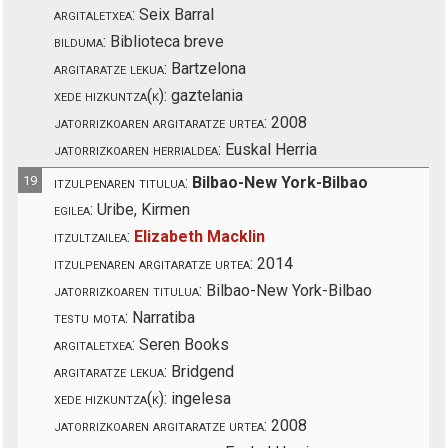
argitaletxea:
Seix Barral
bilduma:
Biblioteca breve
argitaratze lekua:
Bartzelona
xede hizkuntza(k):
gaztelania
jatorrizkoaren argitaratze urtea:
2008
jatorrizkoaren herrialdea:
Euskal Herria
19
itzulpenaren titulua:
Bilbao-New York-Bilbao
egilea:
Uribe, Kirmen
itzultzailea:
Elizabeth Macklin
itzulpenaren argitaratze urtea:
2014
jatorrizkoaren titulua:
Bilbao-New York-Bilbao
testu mota:
Narratiba
argitaletxea:
Seren Books
argitaratze lekua:
Bridgend
xede hizkuntza(k):
ingelesa
jatorrizkoaren argitaratze urtea:
2008