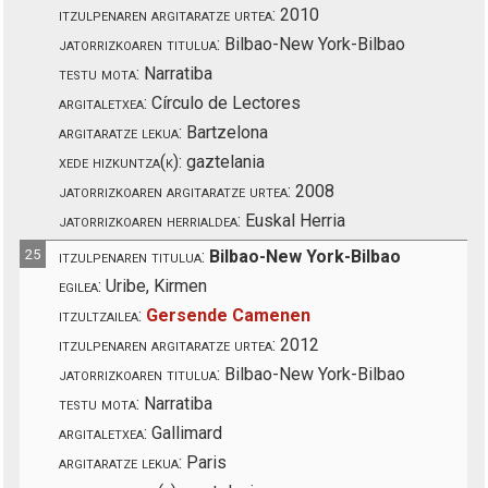
itzulpenaren argitaratze urtea:
2010
jatorrizkoaren titulua:
Bilbao-New York-Bilbao
testu mota:
Narratiba
argitaletxea:
Círculo de Lectores
argitaratze lekua:
Bartzelona
xede hizkuntza(k):
gaztelania
jatorrizkoaren argitaratze urtea:
2008
jatorrizkoaren herrialdea:
Euskal Herria
25
itzulpenaren titulua:
Bilbao-New York-Bilbao
egilea:
Uribe, Kirmen
itzultzailea:
Gersende Camenen
itzulpenaren argitaratze urtea:
2012
jatorrizkoaren titulua:
Bilbao-New York-Bilbao
testu mota:
Narratiba
argitaletxea:
Gallimard
argitaratze lekua:
Paris