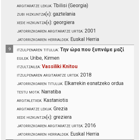
argitaratze lekua:
Tbilisi (Georgia)
zubi hizkuntza(k):
gaztelania
xede hizkuntza(k):
georgiera
jatorrizkoaren argitaratze urtea:
2001
jatorrizkoaren herrialdea:
Euskal Herria
9
itzulpenaren titulua:
Την ώρα που ξυπνάμε μαζί
egilea:
Uribe, Kirmen
itzultzailea:
Vassiliki Knitou
itzulpenaren argitaratze urtea:
2018
jatorrizkoaren titulua:
Elkarrekin esnatzeko ordua
testu mota:
Narratiba
argitaletxea:
Kastaniotis
argitaratze lekua:
Grezia
xede hizkuntza(k):
greziera
jatorrizkoaren argitaratze urtea:
2016
jatorrizkoaren herrialdea:
Euskal Herria