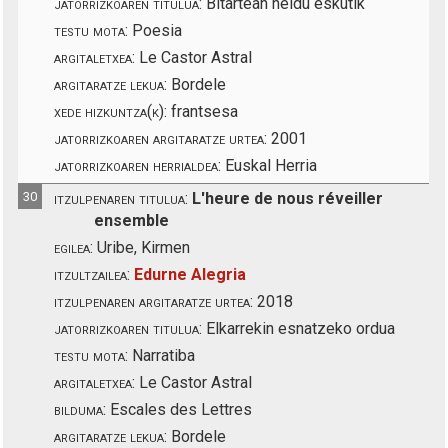
jatorrizkoaren titulua:
Bitartean heldu eskutik
testu mota:
Poesia
argitaletxea:
Le Castor Astral
argitaratze lekua:
Bordele
xede hizkuntza(k):
frantsesa
jatorrizkoaren argitaratze urtea:
2001
jatorrizkoaren herrialdea:
Euskal Herria
30
itzulpenaren titulua:
L'heure de nous réveiller
ensemble
egilea:
Uribe, Kirmen
itzultzailea:
Edurne Alegria
itzulpenaren argitaratze urtea:
2018
jatorrizkoaren titulua:
Elkarrekin esnatzeko ordua
testu mota:
Narratiba
argitaletxea:
Le Castor Astral
bilduma:
Escales des Lettres
argitaratze lekua:
Bordele