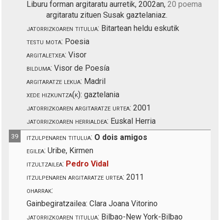
Liburu forman argitaratu aurretik, 2002an,
20 poema
argitaratu zituen Susak gaztelaniaz.
jatorrizkoaren titulua:
Bitartean heldu eskutik
testu mota:
Poesia
argitaletxea:
Visor
bilduma:
Visor de Poesía
argitaratze lekua:
Madril
xede hizkuntza(k):
gaztelania
jatorrizkoaren argitaratze urtea:
2001
jatorrizkoaren herrialdea:
Euskal Herria
39
itzulpenaren titulua:
O dois amigos
egilea:
Uribe, Kirmen
itzultzailea:
Pedro Vidal
itzulpenaren argitaratze urtea:
2011
oharrak:
Gainbegiratzailea: Clara Joana Vitorino
jatorrizkoaren titulua:
Bilbao-New York-Bilbao