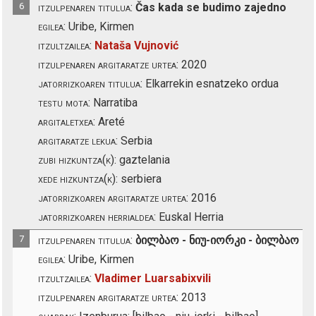
6
itzulpenaren titulua:
Čas kada se budimo zajedno
egilea:
Uribe, Kirmen
itzultzailea:
Nataša Vujnović
itzulpenaren argitaratze urtea:
2020
jatorrizkoaren titulua:
Elkarrekin esnatzeko ordua
testu mota:
Narratiba
argitaletxea:
Areté
argitaratze lekua:
Serbia
zubi hizkuntza(k):
gaztelania
xede hizkuntza(k):
serbiera
jatorrizkoaren argitaratze urtea:
2016
jatorrizkoaren herrialdea:
Euskal Herria
7
itzulpenaren titulua:
ბილბაო - ნიუ-იორკი - ბილბაო
egilea:
Uribe, Kirmen
itzultzailea:
Vladimer Luarsabixvili
itzulpenaren argitaratze urtea:
2013