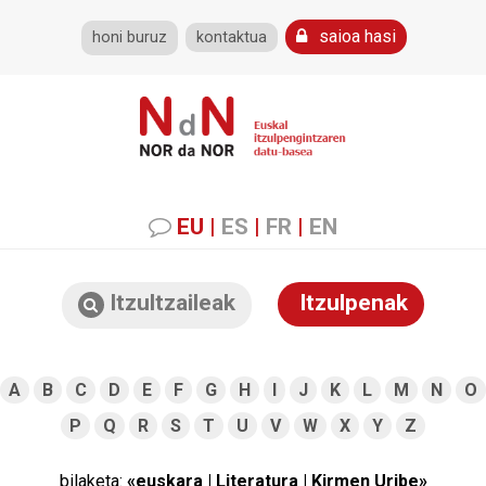
saioa hasi
honi buruz
kontaktua
EU
|
ES
|
FR
|
EN
Itzultzaileak
Itzulpenak
A
B
C
D
E
F
G
H
I
J
K
L
M
N
O
P
Q
R
S
T
U
V
W
X
Y
Z
bilaketa:
«euskara | Literatura | Kirmen Uribe»