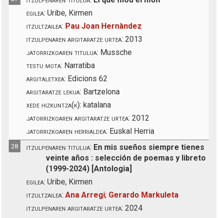
egilea:
Uribe, Kirmen
itzultzailea:
Pau Joan Hernàndez
itzulpenaren argitaratze urtea:
2013
jatorrizkoaren titulua:
Mussche
testu mota:
Narratiba
argitaletxea:
Edicions 62
argitaratze lekua:
Bartzelona
xede hizkuntza(k):
katalana
jatorrizkoaren argitaratze urtea:
2012
jatorrizkoaren herrialdea:
Euskal Herria
28
itzulpenaren titulua:
En mis sueños siempre tienes
veinte años : selección de poemas y libreto
(1999-2024) [Antologia]
egilea:
Uribe, Kirmen
itzultzailea:
Ana Arregi
;
Gerardo Markuleta
itzulpenaren argitaratze urtea:
2024