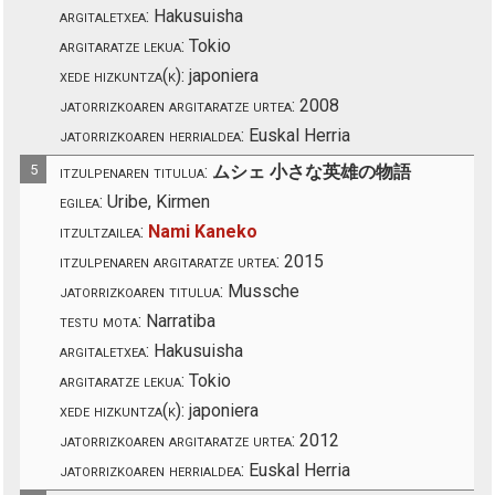
argitaletxea:
Hakusuisha
argitaratze lekua:
Tokio
xede hizkuntza(k):
japoniera
jatorrizkoaren argitaratze urtea:
2008
jatorrizkoaren herrialdea:
Euskal Herria
5
itzulpenaren titulua:
ムシェ 小さな英雄の物語
egilea:
Uribe, Kirmen
itzultzailea:
Nami Kaneko
itzulpenaren argitaratze urtea:
2015
jatorrizkoaren titulua:
Mussche
testu mota:
Narratiba
argitaletxea:
Hakusuisha
argitaratze lekua:
Tokio
xede hizkuntza(k):
japoniera
jatorrizkoaren argitaratze urtea:
2012
jatorrizkoaren herrialdea:
Euskal Herria