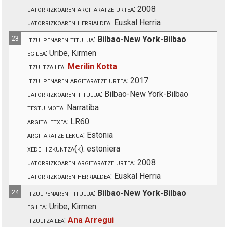
jatorrizkoaren argitaratze urtea:
2008
jatorrizkoaren herrialdea:
Euskal Herria
23
itzulpenaren titulua:
Bilbao-New York-Bilbao
egilea:
Uribe, Kirmen
itzultzailea:
Merilin Kotta
itzulpenaren argitaratze urtea:
2017
jatorrizkoaren titulua:
Bilbao-New York-Bilbao
testu mota:
Narratiba
argitaletxea:
LR60
argitaratze lekua:
Estonia
xede hizkuntza(k):
estoniera
jatorrizkoaren argitaratze urtea:
2008
jatorrizkoaren herrialdea:
Euskal Herria
24
itzulpenaren titulua:
Bilbao-New York-Bilbao
egilea:
Uribe, Kirmen
itzultzailea:
Ana Arregui