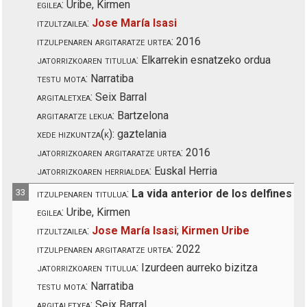
egilea:
Uribe, Kirmen
itzultzailea:
Jose María Isasi
itzulpenaren argitaratze urtea:
2016
jatorrizkoaren titulua:
Elkarrekin esnatzeko ordua
testu mota:
Narratiba
argitaletxea:
Seix Barral
argitaratze lekua:
Bartzelona
xede hizkuntza(k):
gaztelania
jatorrizkoaren argitaratze urtea:
2016
jatorrizkoaren herrialdea:
Euskal Herria
33
itzulpenaren titulua:
La vida anterior de los delfines
egilea:
Uribe, Kirmen
itzultzailea:
Jose María Isasi
;
Kirmen Uribe
itzulpenaren argitaratze urtea:
2022
jatorrizkoaren titulua:
Izurdeen aurreko bizitza
testu mota:
Narratiba
argitaletxea:
Seix Barral