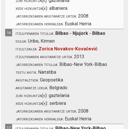
zubi hizkuntza(k):
gaztelania
xede hizkuntza(k):
albaniera
jatorrizkoaren argitaratze urtea:
2008
jatorrizkoaren herrialdea:
Euskal Herria
16
itzulpenaren titulua:
Bilbao - Njujork - Bilbao
egilea:
Uribe, Kirmen
itzultzailea:
Zorica Novakov-Kovačević
itzulpenaren argitaratze urtea:
2013
jatorrizkoaren titulua:
Bilbao-New York-Bilbao
testu mota:
Narratiba
argitaletxea:
Geopoetika
argitaratze lekua:
Belgrado
zubi hizkuntza(k):
gaztelania
xede hizkuntza(k):
serbiera
jatorrizkoaren argitaratze urtea:
2008
jatorrizkoaren herrialdea:
Euskal Herria
17
itzulpenaren titulua:
Bilbao-New York-Bilbao