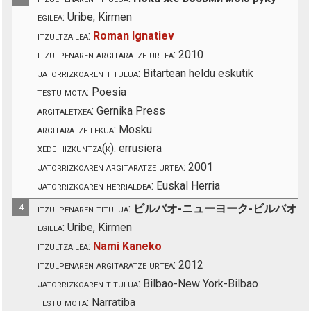
egilea:
Uribe, Kirmen
itzultzailea:
Roman Ignatiev
itzulpenaren argitaratze urtea:
2010
jatorrizkoaren titulua:
Bitartean heldu eskutik
testu mota:
Poesia
argitaletxea:
Gernika Press
argitaratze lekua:
Mosku
xede hizkuntza(k):
errusiera
jatorrizkoaren argitaratze urtea:
2001
jatorrizkoaren herrialdea:
Euskal Herria
4
itzulpenaren titulua:
ビルバオ-ニューヨーク-ビルバオ
egilea:
Uribe, Kirmen
itzultzailea:
Nami Kaneko
itzulpenaren argitaratze urtea:
2012
jatorrizkoaren titulua:
Bilbao-New York-Bilbao
testu mota:
Narratiba