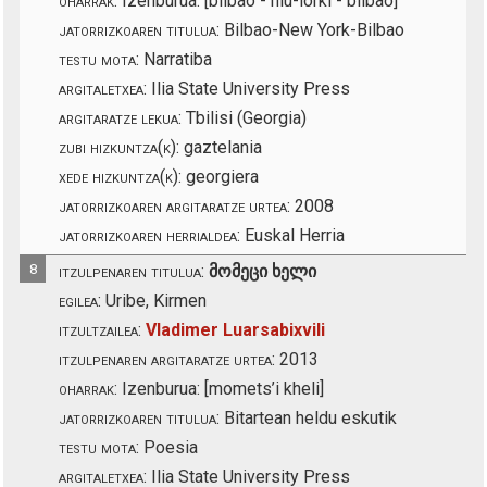
oharrak:
Izenburua: [bilbao - niu-iorki - bilbao]
jatorrizkoaren titulua:
Bilbao-New York-Bilbao
testu mota:
Narratiba
argitaletxea:
Ilia State University Press
argitaratze lekua:
Tbilisi (Georgia)
zubi hizkuntza(k):
gaztelania
xede hizkuntza(k):
georgiera
jatorrizkoaren argitaratze urtea:
2008
jatorrizkoaren herrialdea:
Euskal Herria
8
itzulpenaren titulua:
მომეცი ხელი
egilea:
Uribe, Kirmen
itzultzailea:
Vladimer Luarsabixvili
itzulpenaren argitaratze urtea:
2013
oharrak:
Izenburua: [momets’i kheli]
jatorrizkoaren titulua:
Bitartean heldu eskutik
testu mota:
Poesia
argitaletxea:
Ilia State University Press