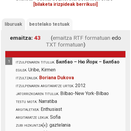
[bilaketa irizpideak berrikusi]
liburuak
bestelako testuak
emaitza:
43
(
emaitza RTF formatuan
edo
TXT formatuan
)
1
itzulpenaren titulua:
Билбао – Ню Йорк – Билбао
egilea:
Uribe, Kirmen
itzultzailea:
Boriana Dukova
itzulpenaren argitaratze urtea:
2012
jatorrizkoaren titulua:
Bilbao-New York-Bilbao
testu mota:
Narratiba
argitaletxea:
Enthusiast
argitaratze lekua:
Sofia
zubi hizkuntza(k):
gaztelania