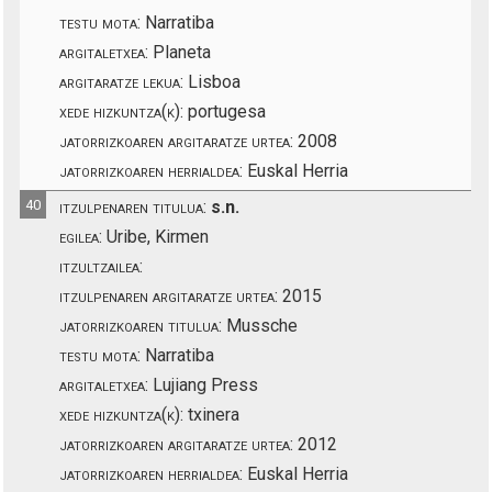
testu mota:
Narratiba
argitaletxea:
Planeta
argitaratze lekua:
Lisboa
xede hizkuntza(k):
portugesa
jatorrizkoaren argitaratze urtea:
2008
jatorrizkoaren herrialdea:
Euskal Herria
40
itzulpenaren titulua:
s.n.
egilea:
Uribe, Kirmen
itzultzailea:
itzulpenaren argitaratze urtea:
2015
jatorrizkoaren titulua:
Mussche
testu mota:
Narratiba
argitaletxea:
Lujiang Press
xede hizkuntza(k):
txinera
jatorrizkoaren argitaratze urtea:
2012
jatorrizkoaren herrialdea:
Euskal Herria