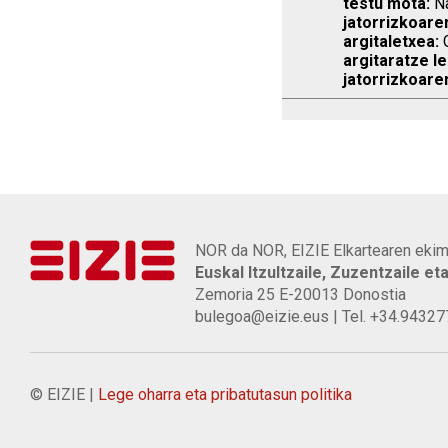
testu mota:
Na
jatorrizkoare
argitaletxea:
G
argitaratze le
jatorrizkoare
NOR da NOR, EIZIE Elkartearen ekim
Euskal Itzultzaile, Zuzentzaile et
Zemoria 25 E-20013 Donostia
bulegoa@eizie.eus | Tel. +34.9432
© EIZIE |
Lege oharra eta pribatutasun politika