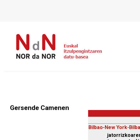
Gersende Camenen
Bilbao-New York-Bilb
jatorrizkoaren