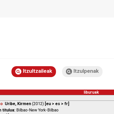
Itzultzaileak
Itzulpenak
liburuak
ao
Uribe, Kirmen
(2012)
[eu > es > fr]
 titulua:
Bilbao-New York-Bilbao