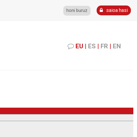
saioa hasi
honi buruz
EU
|
ES
|
FR
|
EN