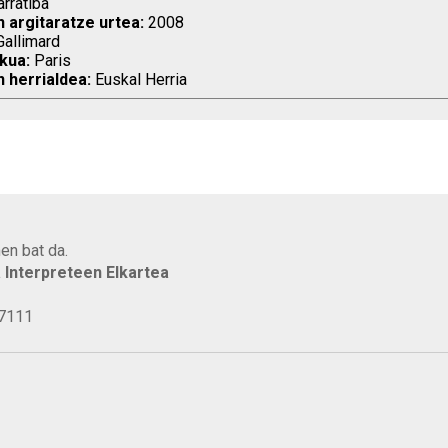
rratiba
n argitaratze urtea:
2008
allimard
kua:
Paris
n herrialdea:
Euskal Herria
en bat da.
a Interpreteen Elkartea
77111