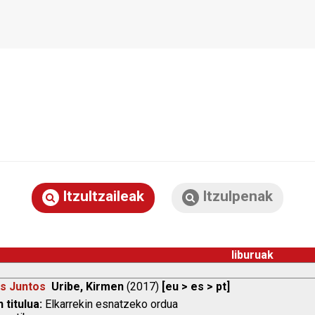
Itzultzaileak
Itzulpenak
liburuak
s Juntos
Uribe, Kirmen
(2017)
[eu > es > pt]
 titulua:
Elkarrekin esnatzeko ordua