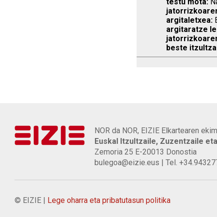
testu mota:
Na
jatorrizkoare
argitaletxea:
E
argitaratze le
jatorrizkoare
beste itzultza
NOR da NOR, EIZIE Elkartearen ekim
Euskal Itzultzaile, Zuzentzaile et
Zemoria 25 E-20013 Donostia
bulegoa@eizie.eus | Tel. +34.9432
© EIZIE |
Lege oharra eta pribatutasun politika