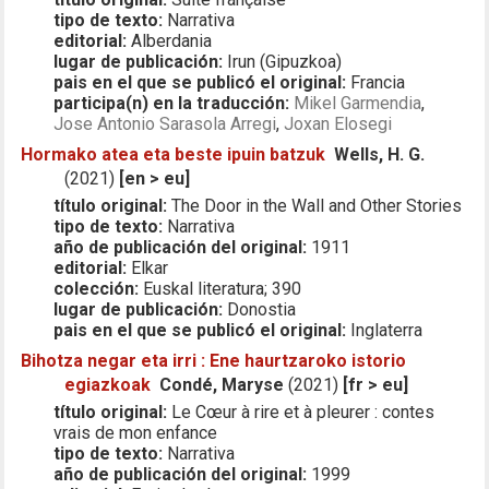
tipo de texto:
Narrativa
editorial:
Alberdania
lugar de publicación:
Irun (Gipuzkoa)
pais en el que se publicó el original:
Francia
participa(n) en la traducción:
Mikel Garmendia
,
Jose Antonio Sarasola Arregi
,
Joxan Elosegi
Hormako atea eta beste ipuin batzuk
Wells, H. G.
(2021)
[en > eu]
título original:
The Door in the Wall and Other Stories
tipo de texto:
Narrativa
año de publicación del original:
1911
editorial:
Elkar
colección:
Euskal literatura; 390
lugar de publicación:
Donostia
pais en el que se publicó el original:
Inglaterra
Bihotza negar eta irri : Ene haurtzaroko istorio
egiazkoak
Condé, Maryse
(2021)
[fr > eu]
título original:
Le Cœur à rire et à pleurer : contes
vrais de mon enfance
tipo de texto:
Narrativa
año de publicación del original:
1999