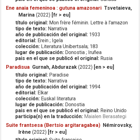
Ene anaia femeninoa : gutuna amazonari
Tsvetaieva,
Marina
(2022)
[fr > eu]
título original:
Mon frère féminin. Lettre à l'amazon
tipo de texto:
Narrativa
año de publicación del original:
1933
editorial:
Erein ; Igela
colección:
Literatura Unibertsala; 183
lugar de publicación:
Donostia ; Iruñea
pais en el que se publicó el original:
Rusia
Paradisua
Gurnah, Abdurazak
(2022)
[en > eu]
título original:
Paradise
tipo de texto:
Narrativa
año de publicación del original:
1994
editorial:
Elkar
colección:
Euskal literatura
lugar de publicación:
Donostia
pais en el que se publicó el original:
Reino Unido
participa(n) en la traducción:
Maialen Berasategi
Suite frantsesa (Bertsio argitaragabea)
Némirovsky,
Irène
(2022)
[fr > eu]
título original:
Suite française