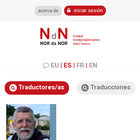
iniciar sesión
acerca de
EU
|
ES
|
FR
|
EN
Traductores/as
Traducciones