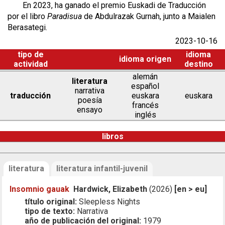
En 2023, ha ganado el premio Euskadi de Traducción
por el libro
Paradisua
de Abdulrazak Gurnah, junto a Maialen
Berasategi.
2023-10-16
tipo de
idioma
idioma origen
actividad
destino
alemán
literatura
español
narrativa
traducción
euskara
euskara
poesía
francés
ensayo
inglés
libros
literatura
literatura infantil-juvenil
Insomnio gauak
Hardwick, Elizabeth
(2026)
[en > eu]
título original:
Sleepless Nights
tipo de texto:
Narrativa
año de publicación del original:
1979