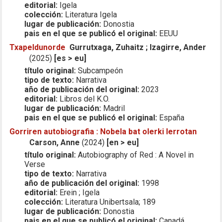
editorial:
Igela
colección:
Literatura Igela
lugar de publicación:
Donostia
pais en el que se publicó el original:
EEUU
Txapeldunorde
Gurrutxaga, Zuhaitz ; Izagirre, Ander
(2025)
[es > eu]
título original:
Subcampeón
tipo de texto:
Narrativa
año de publicación del original:
2023
editorial:
Libros del K.O.
lugar de publicación:
Madril
pais en el que se publicó el original:
España
Gorriren autobiografia : Nobela bat olerki lerrotan
Carson, Anne
(2024)
[en > eu]
título original:
Autobiography of Red : A Novel in
Verse
tipo de texto:
Narrativa
año de publicación del original:
1998
editorial:
Erein ; Igela
colección:
Literatura Unibertsala; 189
lugar de publicación:
Donostia
pais en el que se publicó el original:
Canadá