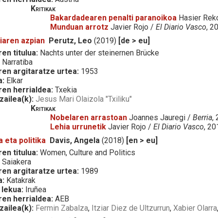
Kritikak
Bakardadearen penalti paranoikoa
Hasier Rek
Munduan arrotz
Javier Rojo /
El Diario Vasco
, 2
iaren azpian
Perutz, Leo
(2019)
[de > eu]
en titulua:
Nachts unter der steinernen Brücke
:
Narratiba
ren argitaratze urtea:
1953
a:
Elkar
ren herrialdea:
Txekia
zailea(k):
Jesus Mari Olaizola "Txiliku"
Kritikak
Nobelaren arrastoan
Joannes Jauregi /
Berria
,
Lehia urrunetik
Javier Rojo /
El Diario Vasco
, 2
 eta politika
Davis, Angela
(2018)
[en > eu]
en titulua:
Women, Culture and Politics
:
Saiakera
ren argitaratze urtea:
1989
a:
Katakrak
 lekua:
Iruñea
ren herrialdea:
AEB
zailea(k):
Fermin Zabalza
,
Itziar Diez de Ultzurrun
,
Xabier Olarra