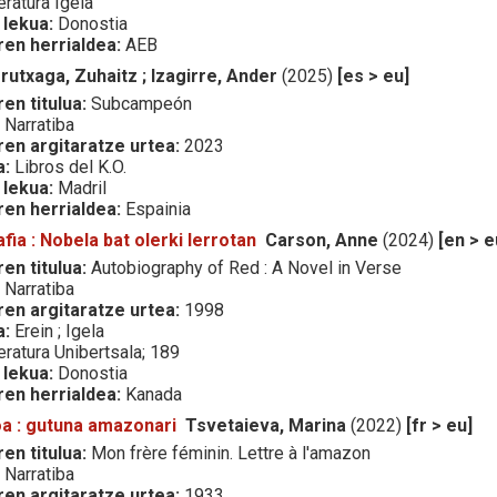
eratura Igela
 lekua:
Donostia
ren herrialdea:
AEB
rutxaga, Zuhaitz ; Izagirre, Ander
(2025)
[es > eu]
en titulua:
Subcampeón
:
Narratiba
ren argitaratze urtea:
2023
a:
Libros del K.O.
 lekua:
Madril
ren herrialdea:
Espainia
fia : Nobela bat olerki lerrotan
Carson, Anne
(2024)
[en > e
en titulua:
Autobiography of Red : A Novel in Verse
:
Narratiba
ren argitaratze urtea:
1998
a:
Erein ; Igela
eratura Unibertsala; 189
 lekua:
Donostia
ren herrialdea:
Kanada
a : gutuna amazonari
Tsvetaieva, Marina
(2022)
[fr > eu]
en titulua:
Mon frère féminin. Lettre à l'amazon
:
Narratiba
ren argitaratze urtea:
1933