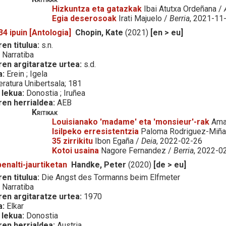
Hizkuntza eta gatazkak
Ibai Atutxa Ordeñana /
Egia deserosoak
Irati Majuelo /
Berria
, 2021-11
34 ipuin [Antologia]
Chopin, Kate
(2021)
[en > eu]
en titulua:
s.n.
:
Narratiba
ren argitaratze urtea:
s.d.
a:
Erein ; Igela
eratura Unibertsala; 181
 lekua:
Donostia ; Iruñea
ren herrialdea:
AEB
Kritikak
Louisianako 'madame' eta 'monsieur'-rak
Amai
Isilpeko erresistentzia
Paloma Rodriguez-Miñ
35 zirrikitu
Ibon Egaña /
Deia
, 2022-02-26
Kotoi usaina
Nagore Fernandez /
Berria
, 2022-0
penalti-jaurtiketan
Handke, Peter
(2020)
[de > eu]
en titulua:
Die Angst des Tormanns beim Elfmeter
:
Narratiba
ren argitaratze urtea:
1970
a:
Elkar
 lekua:
Donostia
ren herrialdea:
Austria