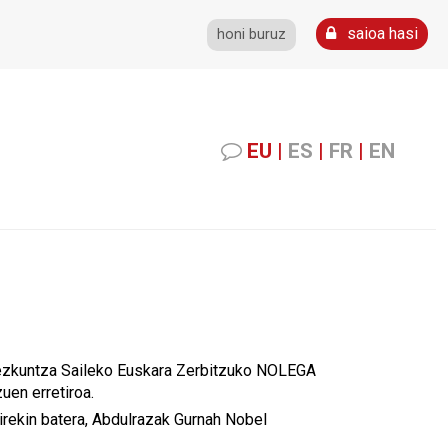
saioa hasi
honi buruz
EU
|
ES
|
FR
|
EN
 Hezkuntza Saileko Euskara Zerbitzuko NOLEGA
uen erretiroa.
irekin batera, Abdulrazak Gurnah Nobel