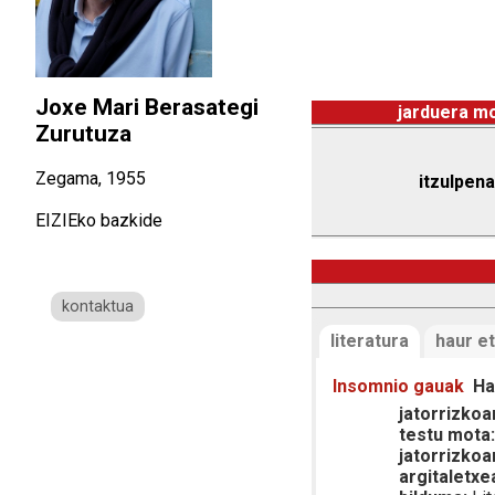
Joxe Mari Berasategi
jarduera m
Zurutuza
Zegama, 1955
itzulpena
EIZIEko bazkide
kontaktua
literatura
haur et
Insomnio gauak
Ha
jatorrizkoar
testu mota
jatorrizkoa
argitaletxe