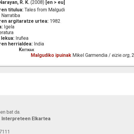
Narayan, R. K.
(2008)
[en > eu]
en titulua:
Tales from Malgudi
:
Narratiba
ren argitaratze urtea:
1982
a:
Igela
eratura
 lekua:
Iruñea
ren herrialdea:
India
Kritikak
Malgudiko ipuinak
Mikel Garmendia /
eizie.org
,
en bat da.
a Interpreteen Elkartea
77111