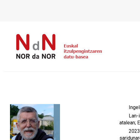
Ingel
Lan-
atalean; 
2023a
sariduna