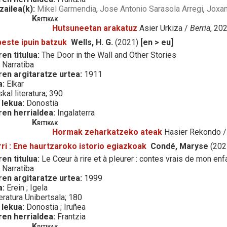
zailea(k):
Mikel Garmendia
,
Jose Antonio Sarasola Arregi
,
Joxan
Kritikak
Hutsuneetan arakatuz
Asier Urkiza /
Berria
, 20
este ipuin batzuk
Wells, H. G.
(2021)
[en > eu]
en titulua:
The Door in the Wall and Other Stories
:
Narratiba
ren argitaratze urtea:
1911
a:
Elkar
kal literatura; 390
 lekua:
Donostia
ren herrialdea:
Ingalaterra
Kritikak
Hormak zeharkatzeko ateak
Hasier Rekondo 
rri : Ene haurtzaroko istorio egiazkoak
Condé, Maryse
(202
en titulua:
Le Cœur à rire et à pleurer : contes vrais de mon en
:
Narratiba
ren argitaratze urtea:
1999
a:
Erein ; Igela
eratura Unibertsala; 180
 lekua:
Donostia ; Iruñea
ren herrialdea:
Frantzia
Kritikak