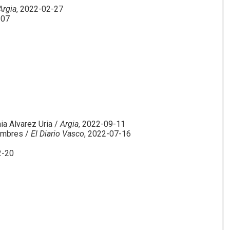
Argia
, 2022-02-27
-07
a Alvarez Uria /
Argia
, 2022-09-11
ambres /
El Diario Vasco
, 2022-07-16
2-20