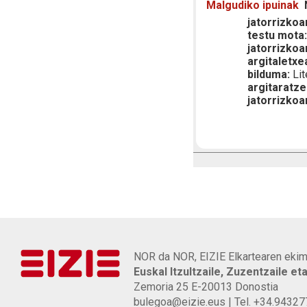
Malgudiko ipuinak
jatorrizkoar
testu mota
jatorrizkoa
argitaletxe
bilduma:
Lit
argitaratze
jatorrizkoa
NOR da NOR, EIZIE Elkartearen ekim
Euskal Itzultzaile, Zuzentzaile et
Zemoria 25 E-20013 Donostia
bulegoa@eizie.eus | Tel. +34.9432