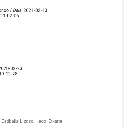
ondo /
Deia
, 2021-02-13
021-02-06
 2020-02-23
019-12-28
,
Estibaliz Lizaso
,
Hedoi Etxarte