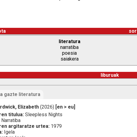
ota
sor
literatura
narratiba
poesia
saiakera
liburuak
a gazte literatura
rdwick, Elizabeth
(2026)
[en > eu]
en titulua:
Sleepless Nights
:
Narratiba
ren argitaratze urtea:
1979
a:
Igela