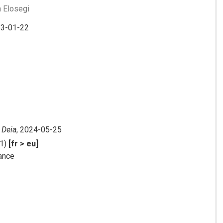
 Elosegi
23-01-22
/
Deia
, 2024-05-25
1)
[fr > eu]
fance