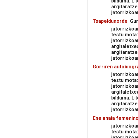
bilduma:
Lit
argitaratze
jatorrizkoa
Txapeldunorde
Gur
jatorrizkoar
testu mota
jatorrizkoa
argitaletxe
argitaratze
jatorrizkoa
Gorriren autobiogra
jatorrizkoar
testu mota
jatorrizkoa
argitaletxe
bilduma:
Lit
argitaratze
jatorrizkoa
Ene anaia femenino
jatorrizkoar
testu mota
jatorrizkoa