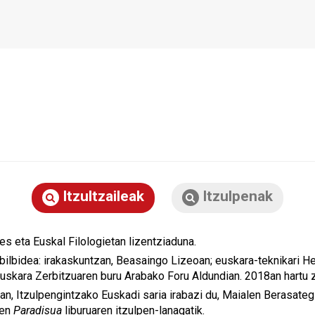
Itzultzaileak
Itzulpenak
es eta Euskal Filologietan lizentziaduna.
ibilbidea: irakaskuntzan, Beasaingo Lizeoan; euskara-teknikari
Euskara Zerbitzuaren buru Arabako Foru Aldundian. 2018an hartu z
n, Itzulpengintzako Euskadi saria irabazi du, Maialen Berasateg
ren
Paradisua
liburuaren itzulpen-lanagatik.