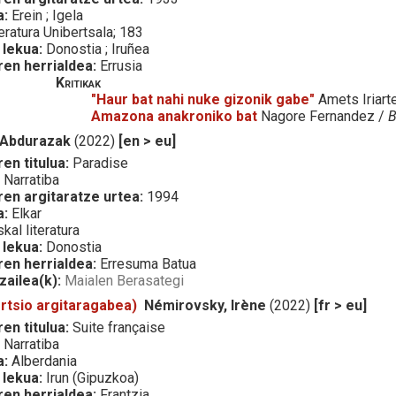
a:
Erein ; Igela
eratura Unibertsala; 183
 lekua:
Donostia ; Iruñea
ren herrialdea:
Errusia
Kritikak
"Haur bat nahi nuke gizonik gabe"
Amets Iriart
Amazona anakroniko bat
Nagore Fernandez /
B
 Abdurazak
(2022)
[en > eu]
en titulua:
Paradise
:
Narratiba
ren argitaratze urtea:
1994
a:
Elkar
kal literatura
 lekua:
Donostia
ren herrialdea:
Erresuma Batua
zailea(k):
Maialen Berasategi
ertsio argitaragabea)
Némirovsky, Irène
(2022)
[fr > eu]
en titulua:
Suite française
:
Narratiba
a:
Alberdania
 lekua:
Irun (Gipuzkoa)
ren herrialdea:
Frantzia