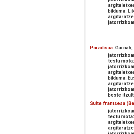
argitaletxe
bilduma:
Lit
argitaratze
jatorrizkoa
Paradisua
Gurnah,
jatorrizkoar
testu mota
jatorrizkoa
argitaletxe
bilduma:
Eus
argitaratze
jatorrizkoa
beste itzult
Suite frantsesa (B
jatorrizkoar
testu mota
argitaletxe
argitaratze
jatorrizkoa