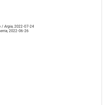
e /
Argia
, 2022-07-24
erria
, 2022-06-26