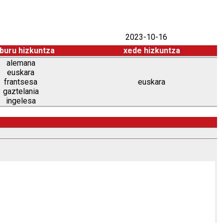
2023-10-16
buru hizkuntza
xede hizkuntza
alemana
euskara
frantsesa
euskara
gaztelania
ingelesa