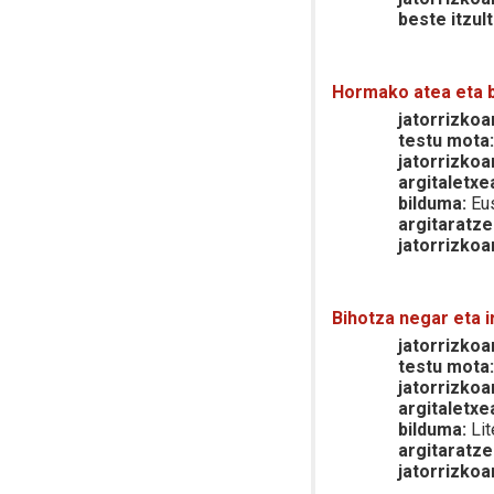
beste itzult
Hormako atea eta b
jatorrizkoar
testu mota
jatorrizkoa
argitaletxe
bilduma:
Eus
argitaratze
jatorrizkoa
Bihotza negar eta i
jatorrizkoar
testu mota
jatorrizkoa
argitaletxe
bilduma:
Lit
argitaratze
jatorrizkoa