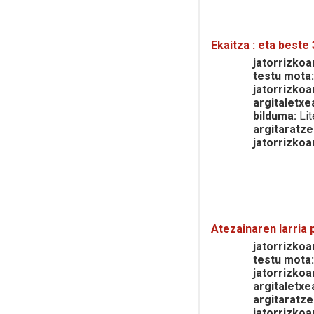
Ekaitza : eta beste 
jatorrizkoar
testu mota
jatorrizkoa
argitaletxe
bilduma:
Lit
argitaratze
jatorrizkoa
Atezainaren larria 
jatorrizkoar
testu mota
jatorrizkoa
argitaletxe
argitaratze
jatorrizkoa