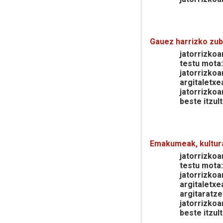
Gauez harrizko zub
jatorrizkoar
testu mota
jatorrizkoa
argitaletxe
jatorrizkoa
beste itzult
Emakumeak, kultura
jatorrizkoar
testu mota
jatorrizkoa
argitaletxe
argitaratze
jatorrizkoa
beste itzult