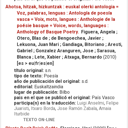
Ahotsa, hitzak, hizkuntzak : euskal olerki antologia =
Voz, palabras, lenguas : Antología de poesía
vasca = Voix, mots, langues : Anthologie de la
poésie basque = Voice, words, languages :
Anthology of Basque Poetry.
Figuera, Angela ;
Otero, Blas de ; de Bengoechea, Javier ;
Lekuona, Juan Mari ; Gandiaga, Bitoriano ; Aresti,
Gabriel ; Gonzalez Aranguren, Jose ; Sarasua,
Blanca ; Lete, Xabier ; Atxaga, Bernardo
(2010)
[es > eu|fr|es|en]
título original:
s.n.
tipo de texto:
Poesía
año de publicación del original:
s.d.
editorial:
Euskaltzaindia
lugar de publicación:
Bilbo
pais en el que se publicó el original:
País Vasco
participa(n) en la traducción:
Luigi Anselmi
,
Felipe
Juaristi
,
Itxaro Borda
,
Jose Ramón Zabala
,
Amaia
Iturbide
TEXTO ON-LINE