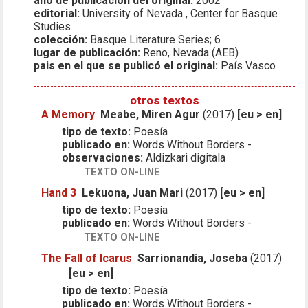
año de publicación del original:
2002
editorial:
University of Nevada , Center for Basque
Studies
colección:
Basque Literature Series; 6
lugar de publicación:
Reno, Nevada (AEB)
pais en el que se publicó el original:
País Vasco
otros textos
A Memory
Meabe, Miren Agur
(2017)
[eu > en]
tipo de texto:
Poesía
publicado en:
Words Without Borders -
observaciones:
Aldizkari digitala
TEXTO ON-LINE
Hand 3
Lekuona, Juan Mari
(2017)
[eu > en]
tipo de texto:
Poesía
publicado en:
Words Without Borders -
TEXTO ON-LINE
The Fall of Icarus
Sarrionandia, Joseba
(2017)
[eu > en]
tipo de texto:
Poesía
publicado en:
Words Without Borders -