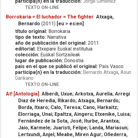
participa(n) en la traducción:
Jorge Gimenez
TEXTO ON-LINE
Borrokaria = El luchador = The fighter
Atxaga,
Bernardo
(2011)
[eu > es|en]
título original:
Borrokaria
tipo de texto:
Narrativa
año de publicación del original:
2011
editorial:
Etxepare Euskal institutua
colección:
Euskal Sortzaileak
lugar de publicación:
Donostia
pais en el que se publicó el original:
País Vasco
participa(n) en la traducción:
Bernardo Atxaga
,
Asun
Garikano
TEXTO ON-LINE
At! [Antologia]
Alberdi, Uxue; Arkotxa, Aurelia; Arregi
Diaz de Heredia, Rikardo; Atxaga, Bernardo;
Borda, Itxaro; Calo, Teresa; Cano, Harkaitz;
Elorriaga, Unai; Epaltza, Aingeru; Etxenike, Luisa;
Fernández de la Sota, José; Iturbe, Arantxa;
Jaio, Karmele; Juaristi, Felipe; Landa, Mariasun;
Lertxundi, Anjel; Meabe, Miren Agur; Oñederra,