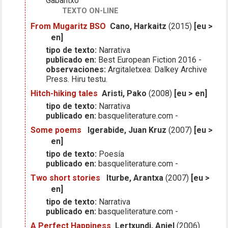
Gabantxo
TEXTO ON-LINE
From Mugaritz BSO
Cano, Harkaitz
(2015)
[eu >
en]
tipo de texto:
Narrativa
publicado en:
Best European Fiction 2016 -
observaciones:
Argitaletxea: Dalkey Archive
Press. Hiru testu.
Hitch-hiking tales
Aristi, Pako
(2008)
[eu > en]
tipo de texto:
Narrativa
publicado en:
basqueliterature.com -
Some poems
Igerabide, Juan Kruz
(2007)
[eu >
en]
tipo de texto:
Poesía
publicado en:
basqueliterature.com -
Two short stories
Iturbe, Arantxa
(2007)
[eu >
en]
tipo de texto:
Narrativa
publicado en:
basqueliterature.com -
A Perfect Happiness
Lertxundi, Anjel
(2006)