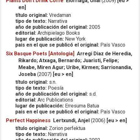
Plants Don't Drink Coffe
Elorriaga, Unai
(2009)
[eu >
en]
título original:
Vredaman
tipo de texto:
Narrativa
año de publicación del original:
2005
editorial:
Archipielago Books
lugar de publicación:
New York
pais en el que se publicó el original:
País Vasco
Six Basque Poets [Antologia]
Arregi Diaz de Heredia,
Rikardo; Atxaga, Bernardo; Juaristi, Felipe;
Meabe, Miren Agur; Uribe, Kirmen; Sarrionandia,
Joseba
(2007)
[eu > en]
título original:
s.n.
tipo de texto:
Poesía
año de publicación del original:
s.d.
editorial:
Arc Publications
lugar de publicación:
Erresuma Batua
pais en el que se publicó el original:
País Vasco
Perfect Happiness
Lertxundi, Anjel
(2006)
[eu > en]
título original:
Zorion perfektua
tipo de texto:
Narrativa