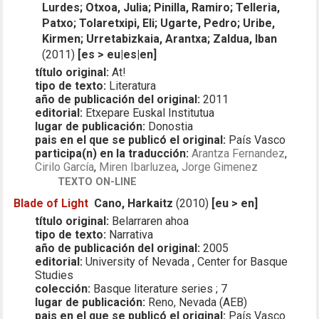
Lurdes; Otxoa, Julia; Pinilla, Ramiro; Telleria,
Patxo; Tolaretxipi, Eli; Ugarte, Pedro; Uribe,
Kirmen; Urretabizkaia, Arantxa; Zaldua, Iban
(2011)
[es > eu|es|en]
título original:
At!
tipo de texto:
Literatura
año de publicación del original:
2011
editorial:
Etxepare Euskal Institutua
lugar de publicación:
Donostia
pais en el que se publicó el original:
País Vasco
participa(n) en la traducción:
Arantza Fernandez
,
Cirilo García
,
Miren Ibarluzea
,
Jorge Gimenez
TEXTO ON-LINE
Blade of Light
Cano, Harkaitz
(2010)
[eu > en]
título original:
Belarraren ahoa
tipo de texto:
Narrativa
año de publicación del original:
2005
editorial:
University of Nevada , Center for Basque
Studies
colección:
Basque literature series ; 7
lugar de publicación:
Reno, Nevada (AEB)
pais en el que se publicó el original:
País Vasco