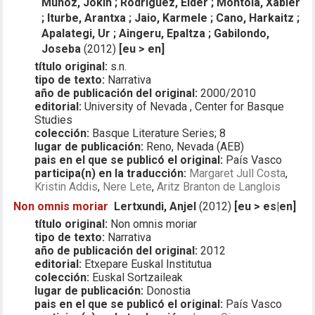
Muñoz, Jokin ; Rodriguez, Eider ; Montoia, Xabier
; Iturbe, Arantxa ; Jaio, Karmele ; Cano, Harkaitz ;
Apalategi, Ur ; Aingeru, Epaltza ; Gabilondo,
Joseba
(2012)
[eu > en]
título original:
s.n.
tipo de texto:
Narrativa
año de publicación del original:
2000/2010
editorial:
University of Nevada , Center for Basque
Studies
colección:
Basque Literature Series; 8
lugar de publicación:
Reno, Nevada (AEB)
pais en el que se publicó el original:
País Vasco
participa(n) en la traducción:
Margaret Jull Costa
,
Kristin Addis
,
Nere Lete
,
Aritz Branton de Langlois
Non omnis moriar
Lertxundi, Anjel
(2012)
[eu > es|en]
título original:
Non omnis moriar
tipo de texto:
Narrativa
año de publicación del original:
2012
editorial:
Etxepare Euskal Institutua
colección:
Euskal Sortzaileak
lugar de publicación:
Donostia
pais en el que se publicó el original:
País Vasco