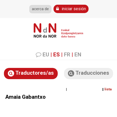
iniciar sesión
acerca de
EU
|
ES
|
FR
|
EN
Traductores/as
Traducciones
| ||
lista
Amaia Gabantxo