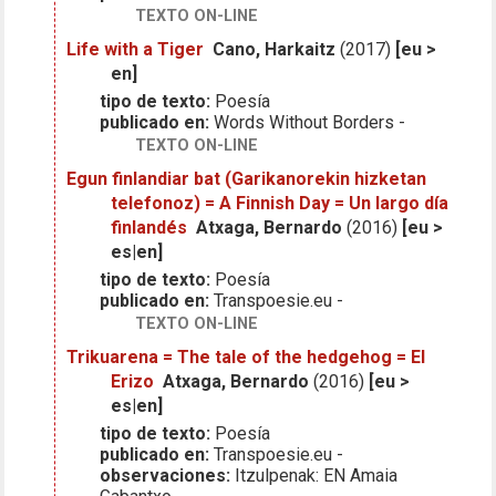
TEXTO ON-LINE
Life with a Tiger
Cano, Harkaitz
(2017)
[eu >
en]
tipo de texto:
Poesía
publicado en:
Words Without Borders -
TEXTO ON-LINE
Egun finlandiar bat (Garikanorekin hizketan
telefonoz) = A Finnish Day = Un largo día
finlandés
Atxaga, Bernardo
(2016)
[eu >
es|en]
tipo de texto:
Poesía
publicado en:
Transpoesie.eu -
TEXTO ON-LINE
Trikuarena = The tale of the hedgehog = El
Erizo
Atxaga, Bernardo
(2016)
[eu >
es|en]
tipo de texto:
Poesía
publicado en:
Transpoesie.eu -
observaciones:
Itzulpenak: EN Amaia