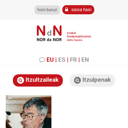
saioa hasi
honi buruz
EU
|
ES
|
FR
|
EN
Itzultzaileak
Itzulpenak