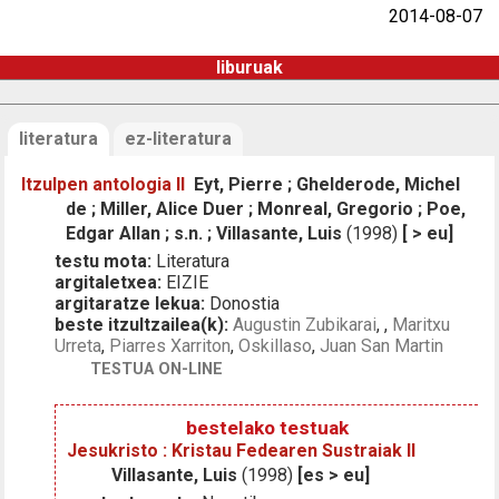
2014-08-07
liburuak
literatura
ez-literatura
Itzulpen antologia II
Eyt, Pierre ; Ghelderode, Michel
de ; Miller, Alice Duer ; Monreal, Gregorio ; Poe,
Edgar Allan ; s.n. ; Villasante, Luis
(1998)
[ > eu]
testu mota:
Literatura
argitaletxea:
EIZIE
argitaratze lekua:
Donostia
beste itzultzailea(k):
Augustin Zubikarai
,
,
Maritxu
Urreta
,
Piarres Xarriton
,
Oskillaso
,
Juan San Martin
TESTUA ON-LINE
bestelako testuak
Jesukristo : Kristau Fedearen Sustraiak II
Villasante, Luis
(1998)
[es > eu]