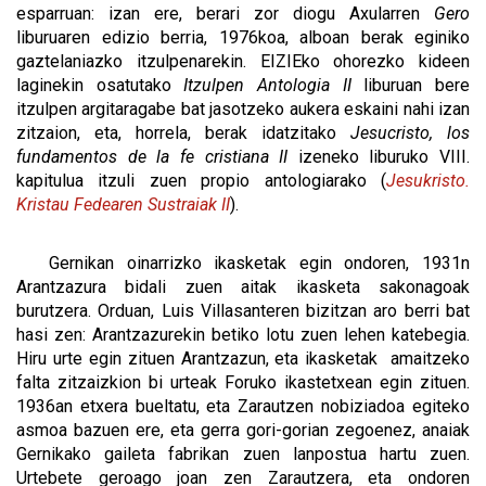
esparruan: izan ere, berari zor diogu Axularren
Gero
liburuaren edizio berria, 1976koa, alboan berak eginiko
gaztelaniazko itzulpenarekin. EIZIEko ohorezko kideen
laginekin osatutako
Itzulpen Antologia II
liburuan bere
itzulpen argitaragabe bat jasotzeko aukera eskaini nahi izan
zitzaion, eta, horrela, berak idatzitako
Jesucristo, los
fundamentos de la fe cristiana II
izeneko liburuko VIII.
kapitulua itzuli zuen propio antologiarako (
Jesukristo.
Kristau Fedearen Sustraiak II
).
Gernikan oinarrizko ikasketak egin ondoren, 1931n
Arantzazura bidali zuen aitak ikasketa sakonagoak
burutzera. Orduan, Luis Villasanteren bizitzan aro berri bat
hasi zen: Arantzazurekin betiko lotu zuen lehen katebegia.
Hiru urte egin zituen Arantzazun, eta ikasketak amaitzeko
falta zitzaizkion bi urteak Foruko ikastetxean egin zituen.
1936an etxera bueltatu, eta Zarautzen nobiziadoa egiteko
asmoa bazuen ere, eta gerra gori-gorian zegoenez, anaiak
Gernikako gaileta fabrikan zuen lanpostua hartu zuen.
Urtebete geroago joan zen Zarautzera, eta ondoren