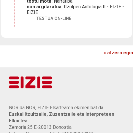
testu mota:
Narratiba
non argitaratua:
Itzulpen Antologia II - EIZIE -
EIZIE
TESTUA ON-LINE
« atzera egin
NOR da NOR, EIZIE Elkartearen ekimen bat da.
Euskal Itzultzaile, Zuzentzaile eta Interpreteen
Elkartea
Zemoria 25 E-20013 Donostia