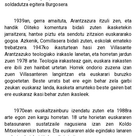
soldadutza egitera Burgosera.
1939an, gerra amaituta, Arantzazura itzuli zen, eta
handik Oliteko komentura bidali zuten ikasketekin
jarraitzera; hantxe piztu eta sendotu zitzaion euskararako
gogoa. Azkenik, Comillasera bidali zuten, eskolak emateko
trebatzera. 1947ko ikasturtean hasi zen Villasante
Arantzazuko teologiako irakasle lanetan, eta horretan jardun
zuen 1978 arte. Teologia irakasteaz gain, euskara irakasten
ere ibili zen hainbat urtetan. Horrek ondorio zuzena izan
zuen Villasanteren langintzan eta euskarari buruzko
gogoetetan. Beste urrats bat ere egin behar zela garbi
zeukan: euskaraz landa, ikasketa arrunteko beste gairen bat
ere euskaraz ikasi behar zuten ikasleek.
1970ean euskaltzainburu izendatu zuten eta 1988ra
arte egon zen kargu horretan. 18 urte horietan euskararen
batasunaren sustatzaile nagusiena izan zen Koldo
Mitxelenarekin batera. Eta euskararen alde egindako lanaren