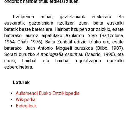
ondorioz hainbat titulu erdietsi zituen.
Itzulpenen arloan, gaztelaniatik euskarara eta
euskaratik gaztelaniara itzultzen zuen, baita euskalki
batetik beste batera ere. Hainbat itzulpen zor zaizkio, esate
baterako, aurrez aipatutako Axularren
Gero
(Bartzelona,
1964; Oñati, 1976). Baita Zenbait edizio kritiko ere, esate
baterako, Juan Antonio Mogueli buruzkoa (Bilbo, 1987),
Sorazi buruzko
Autobiografía espiritual
(Madrid, 1990), eta
noski, hainbat eta hainbat egokitzapen euskalki
ezberdinetara.
Loturak
Auñamendi Eusko Entziklopedia
Wikipedia
Bidegileak