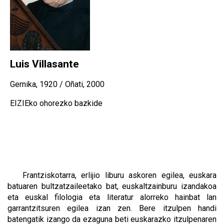
Luis Villasante
Gernika, 1920 / Oñati, 2000
EIZIEko ohorezko bazkide
Frantziskotarra, erlijio liburu askoren egilea, euskara
batuaren bultzatzaileetako bat, euskaltzainburu izandakoa
eta euskal filologia eta literatur alorreko hainbat lan
garrantzitsuren egilea izan zen. Bere itzulpen handi
batengatik izango da ezaguna beti euskarazko itzulpenaren