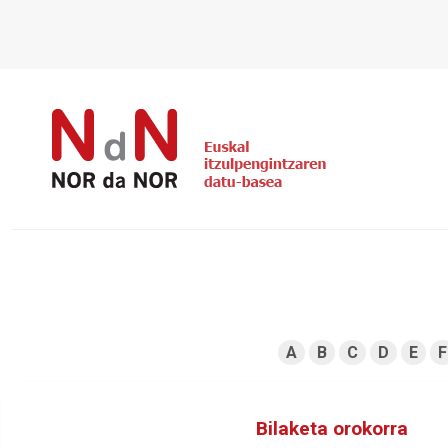
A
B
C
D
E
F
Bilaketa orokorra