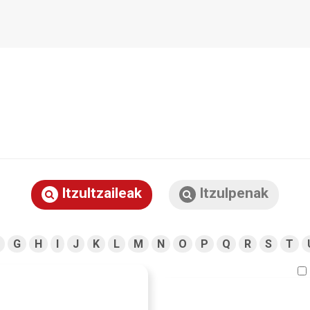
Itzultzaileak
Itzulpenak
G
H
I
J
K
L
M
N
O
P
Q
R
S
T