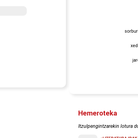
sorbur
xed
ja
Hemeroteka
Itzulpengintzarekin lotura d
«LITERATURA IRA