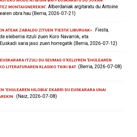
. Alberdaniak argitaratu du Antoine
ATEZ MONTAIGNEREKIN'
aren obra hau (Berria, 2026-07-21)
.
Fiesta,
 ATEAK ZABALDU ZITUEN 'FIESTA' LIBURUAK»
 da
eleberria itzuli zuen Koro Navarrok, eta
Euskadi saria jaso zuen horregatik (Berria, 2026-07-12)
EUSKARARA ITZULI DU SEUMAS O'KELLYREN 'EHULEAREN
. (Berria, 2026-07-08)
AKO LITERATURAREN KLASIKO TXIKI BAT
N ‘EHULEAREN HILOBIA’ EKARRI DU EUSKARARA UNAI
. (Naiz, 2026-07-08)
AREKIN