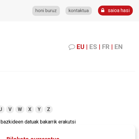
saioa hasi
honi buruz
kontaktua
EU
|
ES
|
FR
|
EN
U
V
W
X
Y
Z
bazkideen datuak bakarrik erakutsi