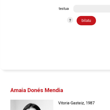
testua
?
Amaia Donés Mendia
Vitoria-Gasteiz, 1987