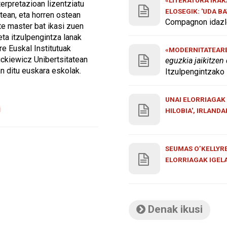
erpretazioan lizentziatu
ELOSEGIK: 'UDA B
tean, eta horren ostean
Compagnon idazle
ate master bat ikasi zuen
eta itzulpengintza lanak
re Euskal Institutuak
«MODERNITATEAREN
kiewicz Unibertsitatean
eguzkia jaikitzen
n ditu euskara eskolak.
Itzulpengintzako 
UNAI ELORRIAGAK 
i
HILOBIA', IRLAND
SEUMAS O’KELLYRE
ELORRIAGAK IGEL
Denak ikusi