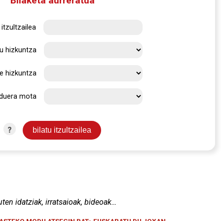
Bilaketa aurreratua
itzultzailea
u hizkuntza
e hizkuntza
rduera mota
?
uten idatziak, irratsaioak, bideoak…
KASTEKO MODU ATSEGIN BAT» EUSKARATU DU JOXAN