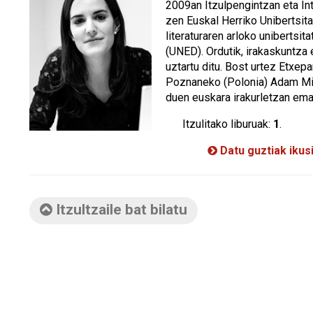
2009an Itzulpengintzan eta Int
zen Euskal Herriko Unibertsita
literaturaren arloko unibertsit
(UNED). Ordutik, irakaskuntza 
uztartu ditu. Bost urtez Etxepa
Poznaneko (Polonia) Adam Mic
duen euskara irakurletzan ema
Itzulitako liburuak:
1
.
Datu guztiak ikus
Itzultzaile bat bilatu