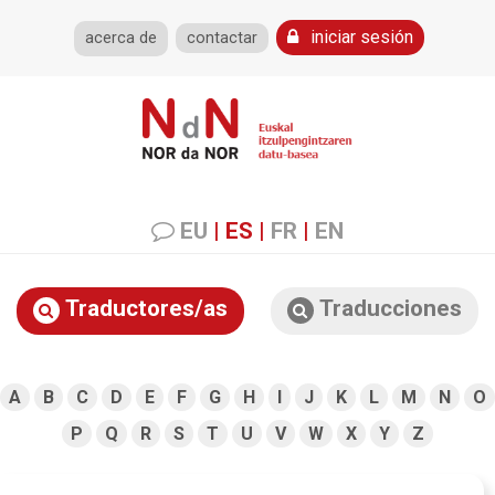
iniciar sesión
acerca de
contactar
EU
|
ES
|
FR
|
EN
Traductores/as
Traducciones
A
B
C
D
E
F
G
H
I
J
K
L
M
N
O
P
Q
R
S
T
U
V
W
X
Y
Z