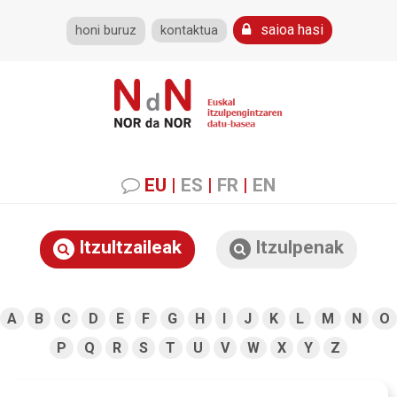
saioa hasi
honi buruz
kontaktua
EU
|
ES
|
FR
|
EN
Itzultzaileak
Itzulpenak
A
B
C
D
E
F
G
H
I
J
K
L
M
N
O
P
Q
R
S
T
U
V
W
X
Y
Z