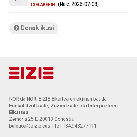
. (Naiz, 2026-07-08)
IGELAREKIN
Denak ikusi
NOR da NOR, EIZIE Elkartearen ekimen bat da.
Euskal Itzultzaile, Zuzentzaile eta Interpreteen
Elkartea
Zemoria 25 E-20013 Donostia
bulegoa@eizie.eus | Tel. +34.943277111