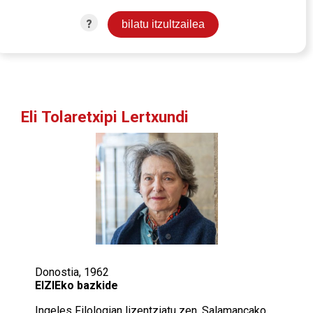
?
Eli Tolaretxipi Lertxundi
Donostia, 1962
EIZIEko bazkide
Ingeles Filologian lizentziatu zen, Salamancako