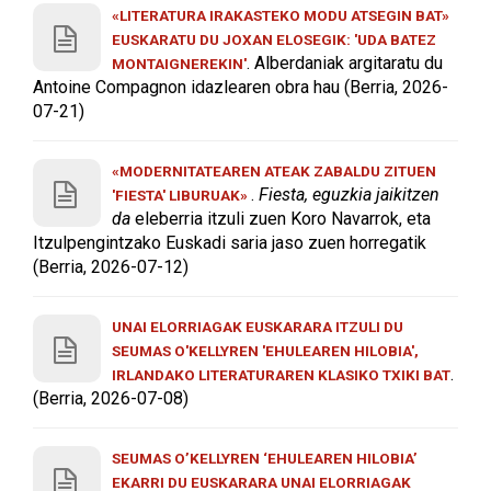
«LITERATURA IRAKASTEKO MODU ATSEGIN BAT»
EUSKARATU DU JOXAN ELOSEGIK: 'UDA BATEZ
. Alberdaniak argitaratu du
MONTAIGNEREKIN'
Antoine Compagnon idazlearen obra hau (Berria, 2026-
07-21)
«MODERNITATEAREN ATEAK ZABALDU ZITUEN
.
Fiesta, eguzkia jaikitzen
'FIESTA' LIBURUAK»
da
eleberria itzuli zuen Koro Navarrok, eta
Itzulpengintzako Euskadi saria jaso zuen horregatik
(Berria, 2026-07-12)
UNAI ELORRIAGAK EUSKARARA ITZULI DU
SEUMAS O'KELLYREN 'EHULEAREN HILOBIA',
.
IRLANDAKO LITERATURAREN KLASIKO TXIKI BAT
(Berria, 2026-07-08)
SEUMAS O’KELLYREN ‘EHULEAREN HILOBIA’
EKARRI DU EUSKARARA UNAI ELORRIAGAK