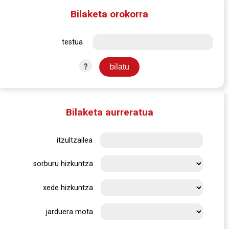
Bilaketa orokorra
testua
?
Bilaketa aurreratua
itzultzailea
sorburu hizkuntza
xede hizkuntza
jarduera mota