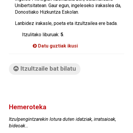
Unibertsitatean. Gaur egun, ingeleseko irakaslea da,
Donostiako Hizkuntza Eskolan.
Lanbidez irakasle, poeta eta itzultzailea ere bada.
Itzulitako liburuak:
5
.
Datu guztiak ikusi
Itzultzaile bat bilatu
Hemeroteka
Itzulpengintzarekin lotura duten idatziak, irratsaioak,
bideoak…