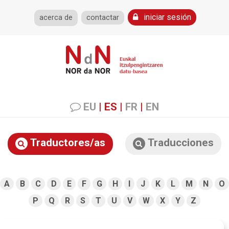
iniciar sesión
acerca de
contactar
EU
|
ES
|
FR
|
EN
Traductores/as
Traducciones
A
B
C
D
E
F
G
H
I
J
K
L
M
N
O
P
Q
R
S
T
U
V
W
X
Y
Z