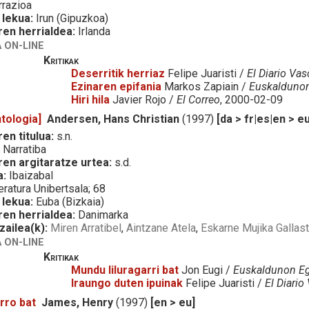
razioa
 lekua:
Irun (Gipuzkoa)
ren herrialdea:
Irlanda
 ON-LINE
Kritikak
Deserritik herriaz
Felipe Juaristi /
El Diario Va
Ezinaren epifania
Markos Zapiain /
Euskaldunon
Hiri hila
Javier Rojo /
El Correo
, 2000-02-09
tologia]
Andersen, Hans Christian
(1997)
[da > fr|es|en > e
en titulua:
s.n.
:
Narratiba
ren argitaratze urtea:
s.d.
a:
Ibaizabal
eratura Unibertsala; 68
 lekua:
Euba (Bizkaia)
ren herrialdea:
Danimarka
zailea(k):
Miren Arratibel
,
Aintzane Atela
,
Eskarne Mujika Gallas
 ON-LINE
Kritikak
Mundu liluragarri bat
Jon Eugi /
Euskaldunon Eg
Iraungo duten ipuinak
Felipe Juaristi /
El Diario
orro bat
James, Henry
(1997)
[en > eu]