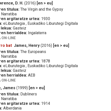
wrence, D. H.
(2016)
[en > eu]
en titulua:
The Virgin and the Gypsy
:
Narratiba
ren argitaratze urtea:
1930
a:
eLiburutegia , Euskadiko Liburutegi Digitala
 lekua:
Gasteiz
ren herrialdea:
Ingalaterra
 ON-LINE
rro bat
James, Henry
(2016)
[en > eu]
en titulua:
The Europeans
:
Narratiba
ren argitaratze urtea:
1878
a:
eLiburutegia , Euskadiko Liburutegi Digitala
 lekua:
Gasteiz
ren herrialdea:
AEB
 ON-LINE
e, James
(1999)
[en > eu]
en titulua:
Dubliners
:
Narratiba
ren argitaratze urtea:
1914
a:
Alberdania