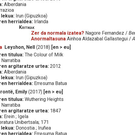
a:
Alberdania
razioa
 lekua:
Irun (Gipuzkoa)
ren herrialdea:
Irlanda
Kritikak
Zer da normala izatea?
Nagore Fernandez /
Ber
Anormaltasuna
Ainhoa Aldazabal Gallastegui /
A
a
Leyshon, Nell
(2018)
[en > eu]
en titulua:
The Colour of Milk
:
Narratiba
ren argitaratze urtea:
2012
a:
Alberdania
 lekua:
Irun (Gipuzkoa)
ren herrialdea:
Erresuma Batua
rontë, Emily
(2017)
[en > eu]
en titulua:
Wuthering Heights
:
Narratiba
ren argitaratze urtea:
1847
a:
Erein ; Igela
eratura Unibertsala; 171
 lekua:
Donostia ; Iruñea
ren herrialdea:
Erresuma Batua