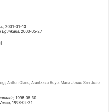
sco
, 2001-01-13
 Egunkaria
, 2000-05-27
u]
tegi
,
Antton Olano
,
Arantzazu Royo
,
Maria Jesus San Jose
unkaria
, 1998-05-30
 Vasco
, 1998-02-21