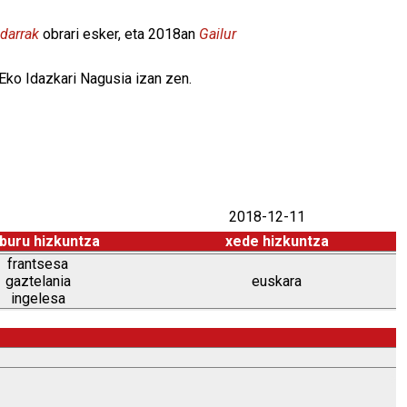
darrak
obrari esker, eta 2018an
Gailur
IEko Idazkari Nagusia izan zen.
2018-12-11
buru hizkuntza
xede hizkuntza
frantsesa
gaztelania
euskara
ingelesa