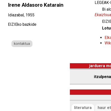
LEGEAK-L
Irene Aldasoro Katarain
Bi al
Ekaiztsu
Idiazabal, 1955
EIZIE
EIZIEko bazkide
Lotu
Elk
Wik
kontaktua
jarduera m
itzulpena
literatura
haur et