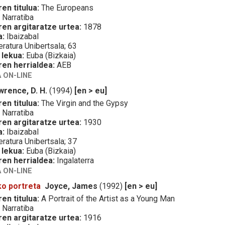
en titulua:
The Europeans
:
Narratiba
ren argitaratze urtea:
1878
a:
Ibaizabal
eratura Unibertsala; 63
 lekua:
Euba (Bizkaia)
ren herrialdea:
AEB
 ON-LINE
wrence, D. H.
(1994)
[en > eu]
en titulua:
The Virgin and the Gypsy
:
Narratiba
ren argitaratze urtea:
1930
a:
Ibaizabal
eratura Unibertsala; 37
 lekua:
Euba (Bizkaia)
ren herrialdea:
Ingalaterra
 ON-LINE
ko portreta
Joyce, James
(1992)
[en > eu]
en titulua:
A Portrait of the Artist as a Young Man
:
Narratiba
ren argitaratze urtea:
1916