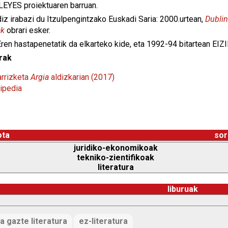
EYES proiektuaren barruan.
diz irabazi du Itzulpengintzako Euskadi Saria: 2000.urtean,
Dublin
ak
obrari esker.
ren hastapenetatik da elkarteko kide, eta 1992-94 bitartean EIZ
rak
arrizketa
Argia
aldizkarian (2017)
ipedia
ota
sor
juridiko-ekonomikoak
tekniko-zientifikoak
literatura
liburuak
a gazte literatura
ez-literatura