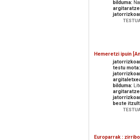
bilduma:
Nar
argitaratze
jatorrizkoa
TESTUA
Hemeretzi ipuin [An
jatorrizkoar
testu mota
jatorrizkoa
argitaletxe
bilduma:
Lit
argitaratze
jatorrizkoa
beste itzult
TESTUA
Europarrak : zirrib