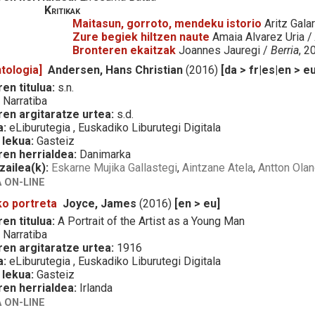
Kritikak
Maitasun, gorroto, mendeku istorio
Aritz Gala
Zure begiek hiltzen naute
Amaia Alvarez Uria 
Bronteren ekaitzak
Joannes Jauregi /
Berria
, 2
tologia]
Andersen, Hans Christian
(2016)
[da > fr|es|en > e
en titulua:
s.n.
:
Narratiba
ren argitaratze urtea:
s.d.
a:
eLiburutegia , Euskadiko Liburutegi Digitala
 lekua:
Gasteiz
ren herrialdea:
Danimarka
zailea(k):
Eskarne Mujika Gallastegi
,
Aintzane Atela
,
Antton Ola
 ON-LINE
ko portreta
Joyce, James
(2016)
[en > eu]
en titulua:
A Portrait of the Artist as a Young Man
:
Narratiba
ren argitaratze urtea:
1916
a:
eLiburutegia , Euskadiko Liburutegi Digitala
 lekua:
Gasteiz
ren herrialdea:
Irlanda
 ON-LINE