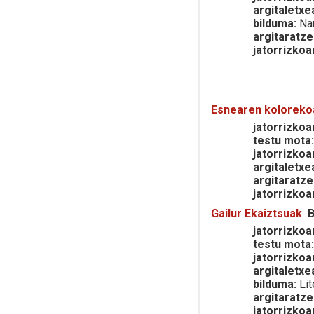
argitaletxe
bilduma:
Nar
argitaratze
jatorrizkoa
Esnearen koloreko
jatorrizkoar
testu mota
jatorrizkoa
argitaletxe
argitaratze
jatorrizkoa
Gailur Ekaiztsuak
B
jatorrizkoar
testu mota
jatorrizkoa
argitaletxe
bilduma:
Lit
argitaratze
jatorrizkoa