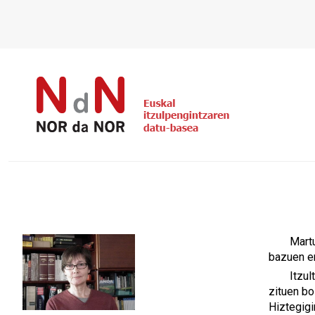
Martu
bazuen er
Itzul
zituen bo
Hiztegigi