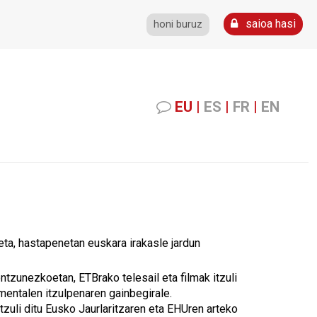
saioa hasi
honi buruz
EU
|
ES
|
FR
|
EN
eta, hastapenetan euskara irakasle jardun
-entzunezkoetan, ETBrako telesail eta filmak itzuli
mentalen itzulpenaren gainbegirale.
itzuli ditu Eusko Jaurlaritzaren eta EHUren arteko