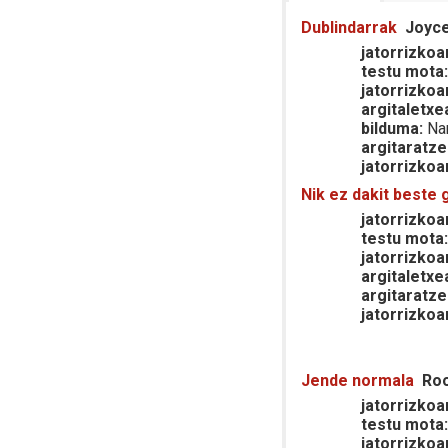
Dublindarrak
Joyc
jatorrizkoar
testu mota
jatorrizkoa
argitaletxe
bilduma:
Nar
argitaratze
jatorrizkoa
Nik ez dakit beste 
jatorrizkoar
testu mota
jatorrizkoa
argitaletxe
argitaratze
jatorrizkoa
Jende normala
Roo
jatorrizkoar
testu mota
jatorrizkoa