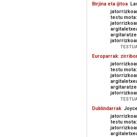
Birjina eta ijitoa
La
jatorrizkoar
testu mota
jatorrizkoa
argitaletxe
argitaratze
jatorrizkoa
TESTUA
Europarrak: zirribo
jatorrizkoar
testu mota
jatorrizkoa
argitaletxe
argitaratze
jatorrizkoa
TESTUA
Dublindarrak
Joyc
jatorrizkoar
testu mota
jatorrizkoa
argitaletxe