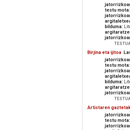
jatorrizkoar
testu mota
jatorrizkoa
argitaletxe
bilduma:
Lit
argitaratze
jatorrizkoa
TESTUA
Birjina eta ijitoa
La
jatorrizkoar
testu mota
jatorrizkoa
argitaletxe
bilduma:
Lit
argitaratze
jatorrizkoa
TESTUA
Artistaren gazteta
jatorrizkoar
testu mota
jatorrizkoa