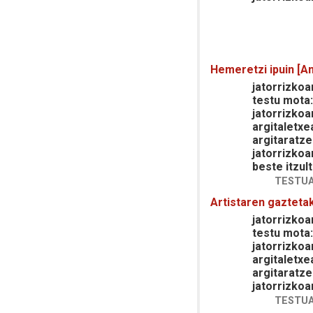
Hemeretzi ipuin [An
jatorrizkoar
testu mota
jatorrizkoa
argitaletxe
argitaratze
jatorrizkoa
beste itzult
TESTUA
Artistaren gazteta
jatorrizkoar
testu mota
jatorrizkoa
argitaletxe
argitaratze
jatorrizkoa
TESTUA