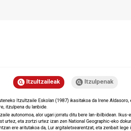
Itzultzaileak
Itzulpenak
teneko Itzultzaile Eskolan (1987) ikasitakoa da Irene Aldasoro, 
e, itzulpena du lanbide.
tzaile autonomoa, alor ugari jorratu ditu bere lan-ibilbidean. Ikus
st urtez, eta zortzi urtez izan zen National Geographic-eko doku
ntzan ere aritutakoa da, Lur argitaletxearentzat, eta zenbait lege 