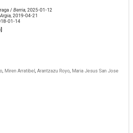
rraga /
Berria
, 2025-01-12
/
Argia
, 2019-04-21
018-01-14
u]
no
,
Miren Arratibel
,
Arantzazu Royo
,
Maria Jesus San Jose