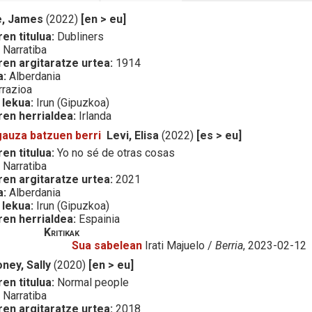
e, James
(2022)
[en > eu]
en titulua:
Dubliners
:
Narratiba
ren argitaratze urtea:
1914
a:
Alberdania
razioa
 lekua:
Irun (Gipuzkoa)
ren herrialdea:
Irlanda
gauza batzuen berri
Levi, Elisa
(2022)
[es > eu]
en titulua:
Yo no sé de otras cosas
:
Narratiba
ren argitaratze urtea:
2021
a:
Alberdania
 lekua:
Irun (Gipuzkoa)
ren herrialdea:
Espainia
Kritikak
Sua sabelean
Irati Majuelo /
Berria
, 2023-02-12
ney, Sally
(2020)
[en > eu]
en titulua:
Normal people
:
Narratiba
ren argitaratze urtea:
2018