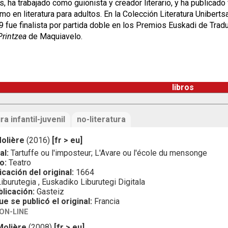
a trabajado como guionista y creador literario, y ha publicado var
omo en literatura para adultos. En la Colección Literatura Uniberts
ue finalista por partida doble en los Premios Euskadi de Tradu
Printzea
de Maquiavelo.
libros
ra infantil-juvenil
no-literatura
olière
(2016)
[fr > eu]
al:
Tartuffe ou l'imposteur; L'Avare ou l'école du mensonge
o:
Teatro
icación del original:
1664
iburutegia , Euskadiko Liburutegi Digitala
blicación:
Gasteiz
ue se publicó el original:
Francia
ON-LINE
Molière
(2008)
[fr > eu]