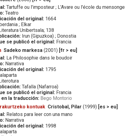
al:
Tartuffe ou l'imposteur ; L'Avare ou l'école du mensonge
o:
Teatro
icación del original:
1664
berdania ; Elkar
iteratura Unibertsala; 138
blicación:
Irun (Gipuzkoa) ; Donostia
ue se publicó el original:
Francia
n
Sadeko markesa
(2001)
[fr > eu]
al:
La Philosophie dans le boudoir
o:
Narrativa
icación del original:
1795
alaparta
iterotura
blicación:
Tafalla (Nafarroa)
ue se publicó el original:
Francia
 en la traducción:
Bego Montorio
irakurtzeko kontuak
Cristobal, Pilar
(1999)
[es > eu]
al:
Relatos para leer con una mano
o:
Narrativa
icación del original:
1998
alaparta