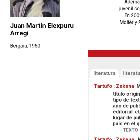
Además, h
juvenil c
En 2009 f
Molièr y
Juan Martin Elexpuru
Arregi
Bergara, 1950
literatura
literatu
Tartufo ; Zekena
M
título origin
tipo de text
año de publ
editorial:
eL
lugar de pu
pais en el q
TEXTO 
Tartufo ; Zekena