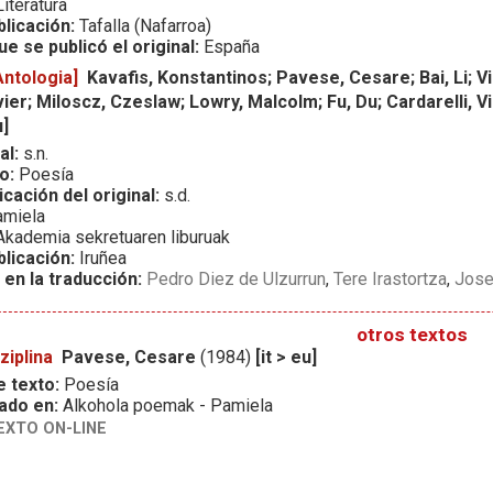
iteratura
blicación:
Tafalla (Nafarroa)
ue se publicó el original:
España
ntologia]
Kavafis, Konstantinos; Pavese, Cesare; Bai, Li; V
ier; Miloscz, Czeslaw; Lowry, Malcolm; Fu, Du; Cardarelli, 
u]
al:
s.n.
o:
Poesía
icación del original:
s.d.
miela
kademia sekretuaren liburuak
blicación:
Iruñea
 en la traducción:
Pedro Diez de Ulzurrun
,
Tere Irastortza
,
Jose
otros textos
ziplina
Pavese, Cesare
(1984)
[it > eu]
e texto:
Poesía
ado en:
Alkohola poemak - Pamiela
EXTO ON-LINE