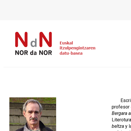
Escri
profesor 
Bergara a
Literotur
beltza
y l