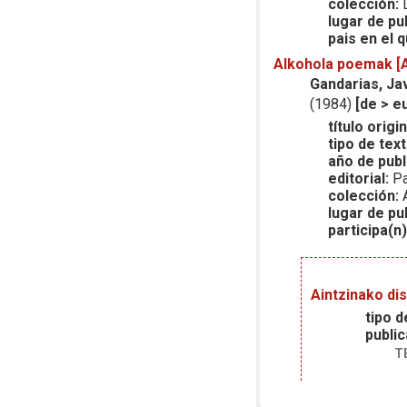
colección:
L
lugar de pu
pais en el q
Alkohola poemak [A
Gandarias, Jav
(1984)
[de > e
título origin
tipo de text
año de publ
editorial:
Pa
colección:
A
lugar de pu
participa(n)
Aintzinako dis
tipo d
public
T