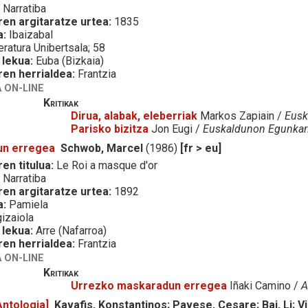
:
Narratiba
ren argitaratze urtea:
1835
a:
Ibaizabal
eratura Unibertsala; 58
 lekua:
Euba (Bizkaia)
ren herrialdea:
Frantzia
 ON-LINE
Kritikak
Dirua, alabak, eleberriak
Markos Zapiain /
Eusk
Parisko bizitza
Jon Eugi /
Euskaldunon Egunkar
un erregea
Schwob, Marcel
(1986)
[fr > eu]
en titulua:
Le Roi a masque d'or
:
Narratiba
ren argitaratze urtea:
1892
a:
Pamiela
izaiola
 lekua:
Arre (Nafarroa)
ren herrialdea:
Frantzia
 ON-LINE
Kritikak
Urrezko maskaradun erregea
Iñaki Camino /
A
ntologia]
Kavafis, Konstantinos; Pavese, Cesare; Bai, Li; V