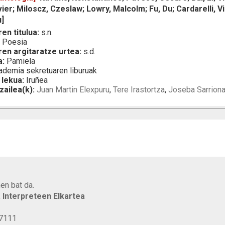
ier; Miloscz, Czeslaw; Lowry, Malcolm; Fu, Du; Cardarelli, 
u]
en titulua:
s.n.
:
Poesia
ren argitaratze urtea:
s.d.
a:
Pamiela
demia sekretuaren liburuak
 lekua:
Iruñea
zailea(k):
Juan Martin Elexpuru
,
Tere Irastortza
,
Joseba Sarrion
en bat da.
a Interpreteen Elkartea
77111