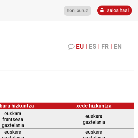
saioa hasi
honi buruz
EU
|
ES
|
FR
|
EN
buru hizkuntza
xede hizkuntza
euskara
euskara
frantsesa
gaztelania
gaztelania
euskara
euskara
gaztelania
gaztelania