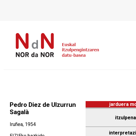
Pedro Diez de Ulzurrun
jarduera m
Sagalà
itzulpena
Iruñea, 1954
interpretaz
EIZIEko bazkide