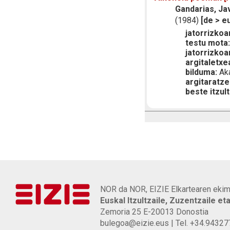
Gandarias, Jav
(1984)
[de > e
jatorrizkoar
testu mota
jatorrizkoa
argitaletxe
bilduma:
Aka
argitaratze
beste itzult
NOR da NOR, EIZIE Elkartearen ekim
Euskal Itzultzaile, Zuzentzaile et
Zemoria 25 E-20013 Donostia
bulegoa@eizie.eus | Tel. +34.9432