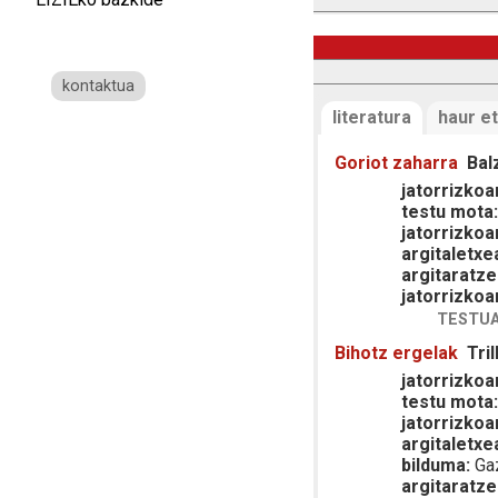
kontaktua
literatura
haur et
Goriot zaharra
Bal
jatorrizkoar
testu mota
jatorrizkoa
argitaletxe
argitaratze
jatorrizkoa
TESTUA
Bihotz ergelak
Tril
jatorrizkoar
testu mota
jatorrizkoa
argitaletxe
bilduma:
Gaz
argitaratze