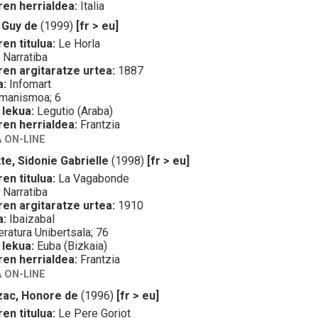
ren herrialdea:
Italia
 Guy de
(1999)
[fr > eu]
en titulua:
Le Horla
:
Narratiba
ren argitaratze urtea:
1887
a:
Infomart
manismoa; 6
 lekua:
Legutio (Araba)
ren herrialdea:
Frantzia
 ON-LINE
te, Sidonie Gabrielle
(1998)
[fr > eu]
en titulua:
La Vagabonde
:
Narratiba
ren argitaratze urtea:
1910
a:
Ibaizabal
eratura Unibertsala; 76
 lekua:
Euba (Bizkaia)
ren herrialdea:
Frantzia
 ON-LINE
zac, Honore de
(1996)
[fr > eu]
en titulua:
Le Pere Goriot