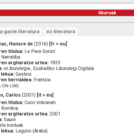
liburuak
a gazte literatura
ez-literatura
zac, Honore de
(2016)
[fr > eu]
en titulua:
Le Pere Goriot
:
Narratiba
ren argitaratze urtea:
1835
a:
eLiburutegia , Euskadiko Liburutegi Digitala
 lekua:
Gasteiz
ren herrialdea:
Frantzia
 ON-LINE
lo, Carlos
(2001)
[it > eu]
en titulua:
Cuori imbranati
:
Komikia
ren argitaratze urtea:
2001
a:
Saure
te kontuak
 lekua:
Legutio (Araba)