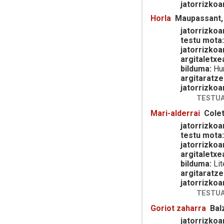
jatorrizkoa
Horla
Maupassant,
jatorrizkoar
testu mota
jatorrizkoa
argitaletxe
bilduma:
Hu
argitaratze
jatorrizkoa
TESTUA
Mari-alderrai
Colet
jatorrizkoar
testu mota
jatorrizkoa
argitaletxe
bilduma:
Lit
argitaratze
jatorrizkoa
TESTUA
Goriot zaharra
Bal
jatorrizkoar