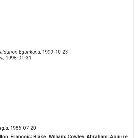
aldunon Egunkaria
, 1999-10-23
ia
, 1998-01-31
rgia
, 1986-07-20
illon, François; Blake, William; Cowley, Abraham; Aguirre