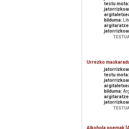
testu mota
jatorrizkoa
argitaletxe
bilduma:
Lit
argitaratze
jatorrizkoa
TESTUA
Urrezko maskarad
jatorrizkoar
testu mota
jatorrizkoa
argitaletxe
bilduma:
Arg
argitaratze
jatorrizkoa
TESTUA
Alkohola poemak [A