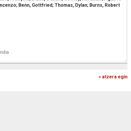
Vincenzo; Benn, Gottfried; Thomas, Dylan; Burns, Robert
andia
« atzera egin