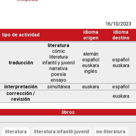
16/10/2023
idioma
idioma
tipo de actividad
origen
destino
literatura
cómic
alemán
literatura
español
español
traducción
infantil y juvenil
euskara
euskara
narrativa
inglés
poesía
ensayo
interpretación
simultánea
euskara
español
corrección /
euskara
revisión
libros
literatura
literatura infantil-juvenil
no-literatura