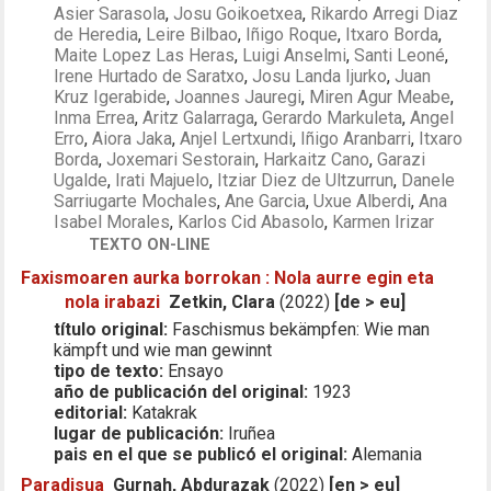
Asier Sarasola
,
Josu Goikoetxea
,
Rikardo Arregi Diaz
de Heredia
,
Leire Bilbao
,
Iñigo Roque
,
Itxaro Borda
,
Maite Lopez Las Heras
,
Luigi Anselmi
,
Santi Leoné
,
Irene Hurtado de Saratxo
,
Josu Landa Ijurko
,
Juan
Kruz Igerabide
,
Joannes Jauregi
,
Miren Agur Meabe
,
Inma Errea
,
Aritz Galarraga
,
Gerardo Markuleta
,
Angel
Erro
,
Aiora Jaka
,
Anjel Lertxundi
,
Iñigo Aranbarri
,
Itxaro
Borda
,
Joxemari Sestorain
,
Harkaitz Cano
,
Garazi
Ugalde
,
Irati Majuelo
,
Itziar Diez de Ultzurrun
,
Danele
Sarriugarte Mochales
,
Ane Garcia
,
Uxue Alberdi
,
Ana
Isabel Morales
,
Karlos Cid Abasolo
,
Karmen Irizar
TEXTO ON-LINE
Faxismoaren aurka borrokan : Nola aurre egin eta
nola irabazi
Zetkin, Clara
(2022)
[de > eu]
título original:
Faschismus bekämpfen: Wie man
kämpft und wie man gewinnt
tipo de texto:
Ensayo
año de publicación del original:
1923
editorial:
Katakrak
lugar de publicación:
Iruñea
pais en el que se publicó el original:
Alemania
Paradisua
Gurnah, Abdurazak
(2022)
[en > eu]