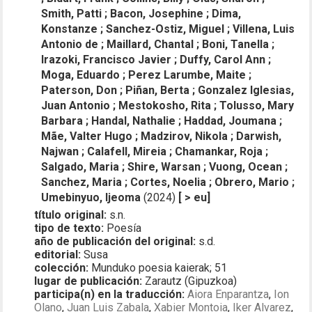
Smith, Patti ; Bacon, Josephine ; Dima,
Konstanze ; Sanchez-Ostiz, Miguel ; Villena, Luis
Antonio de ; Maillard, Chantal ; Boni, Tanella ;
Irazoki, Francisco Javier ; Duffy, Carol Ann ;
Moga, Eduardo ; Perez Larumbe, Maite ;
Paterson, Don ; Piñan, Berta ; Gonzalez Iglesias,
Juan Antonio ; Mestokosho, Rita ; Tolusso, Mary
Barbara ; Handal, Nathalie ; Haddad, Joumana ;
Mãe, Valter Hugo ; Madzirov, Nikola ; Darwish,
Najwan ; Calafell, Mireia ; Chamankar, Roja ;
Salgado, Maria ; Shire, Warsan ; Vuong, Ocean ;
Sanchez, Maria ; Cortes, Noelia ; Obrero, Mario ;
Umebinyuo, Ijeoma
(2024)
[ > eu]
título original:
s.n.
tipo de texto:
Poesía
año de publicación del original:
s.d.
editorial:
Susa
colección:
Munduko poesia kaierak; 51
lugar de publicación:
Zarautz (Gipuzkoa)
participa(n) en la traducción:
Aiora Enparantza
,
Ion
Olano
,
Juan Luis Zabala
,
Xabier Montoia
,
Iker Alvarez
,