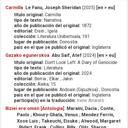
Carmilla
Le Fanu, Joseph Sheridan
(2025)
[en > eu]
título original:
Carmilla
tipo de texto:
Narrativa
año de publicación del original:
1872
editorial:
Erein ; Igela
colección:
Literatura Unibertsala; 191
lugar de publicación:
Donostia
pais en el que se publicó el original:
Inglaterra
Gazako egunerokoa
Abu Saif, Atef
(2024)
[en > eu]
título original:
Don't Look Left: A Diary of Genocide
tipo de texto:
Literatura
año de publicación del original:
2024
editorial:
Berria ; Elkar ; Jakin
colección:
Aleka; 15
lugar de publicación:
Andoain (Gipuzkoa) ; Donostia
pais en el que se publicó el original:
Inglaterra
participa(n) en la traducción:
Irene Arrarats
Biziei ere omen [Antologia]
Maraini, Dacia ; Conte,
Paolo ; Khoury-Ghata, Venus ; Mendez Ferrin,
Xose Luis ; Takeuchi, Eisuke ; Atwood, Margaret
; Bidart, Frank ; Collins, Billy ; Olds, Sharon ;