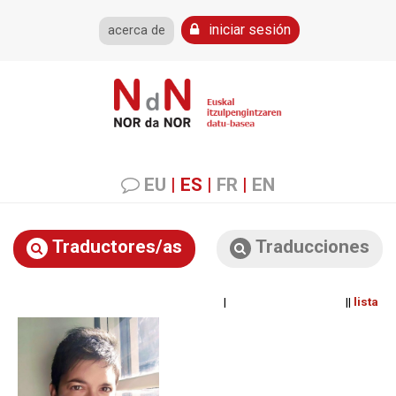
iniciar sesión
acerca de
EU
|
ES
|
FR
|
EN
Traductores/as
Traducciones
| ||
lista