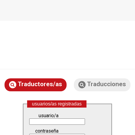
Traductores/as
Traducciones
usuarios/as registradas
usuario/a
contraseña