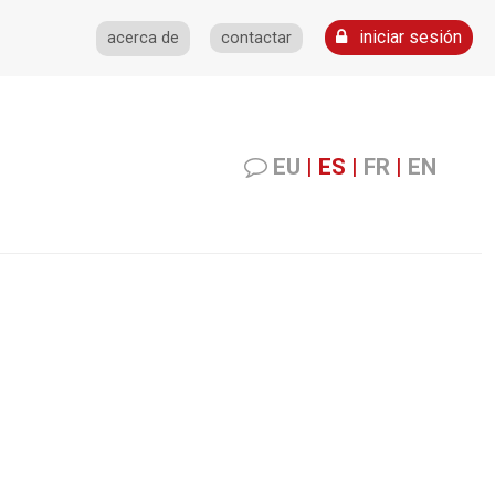
iniciar sesión
acerca de
contactar
EU
|
ES
|
FR
|
EN