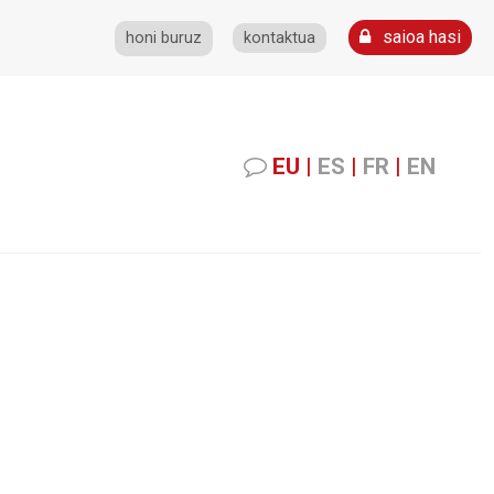
saioa hasi
honi buruz
kontaktua
EU
|
ES
|
FR
|
EN