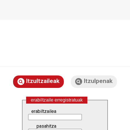
Itzultzaileak
Itzulpenak
erabiltzaile erregistratuak
erabiltzailea
pasahitza