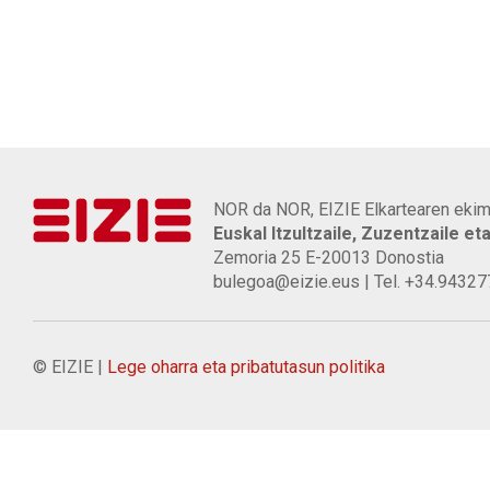
NOR da NOR, EIZIE Elkartearen ekim
Euskal Itzultzaile, Zuzentzaile et
Zemoria 25 E-20013 Donostia
bulegoa@eizie.eus | Tel. +34.9432
© EIZIE |
Lege oharra eta pribatutasun politika