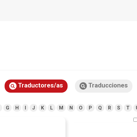
Traductores/as
Traducciones
G
H
I
J
K
L
M
N
O
P
Q
R
S
T