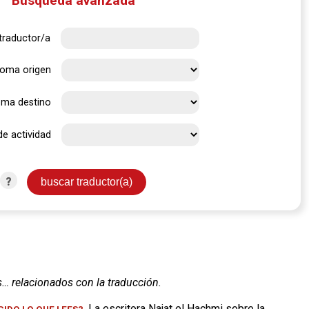
Búsqueda avanzada
traductor/a
ioma origen
oma destino
de actividad
?
s… relacionados con la traducción.
. La escritora Najat el Hachmi sobre la
IDO LO QUE LEES?