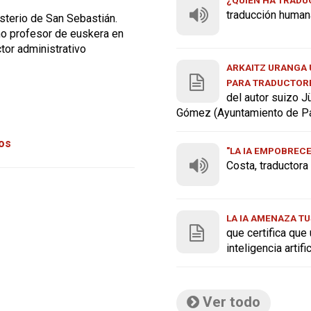
traducción human
sterio de San Sebastián.
mo profesor de euskera en
tor administrativo
ARKAITZ URANGA U
PARA TRADUCTOR
del autor suizo J
Gómez (Ayuntamiento de P
tos
"LA IA EMPOBREC
Costa, traductor
LA IA AMENAZA TU
que certifica que
inteligencia artif
Ver todo