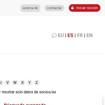
iniciar sesión
acerca de
contactar
EU
|
ES
|
FR
|
EN
U
V
W
X
Y
Z
mostrar solo datos de socios/as