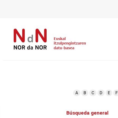
A
B
C
D
E
F
Búsqueda general