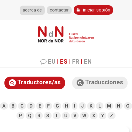
iniciar sesión
acerca de
contactar
EU
|
ES
|
FR
|
EN
Traductores/as
Traducciones
A
B
C
D
E
F
G
H
I
J
K
L
M
N
O
P
Q
R
S
T
U
V
W
X
Y
Z