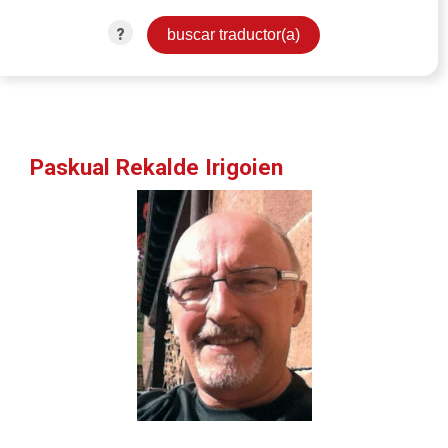
?
Paskual Rekalde Irigoien