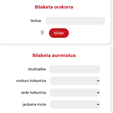
Bilaketa orokorra
testua
?
Bilaketa aurreratua
itzultzailea
sorburu hizkuntza
xede hizkuntza
jarduera mota