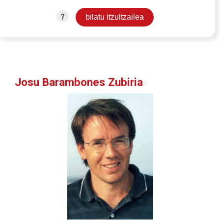
?
Josu Barambones Zubiria