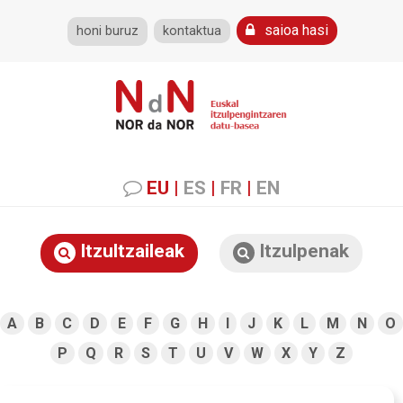
saioa hasi
honi buruz
kontaktua
EU
|
ES
|
FR
|
EN
Itzultzaileak
Itzulpenak
A
B
C
D
E
F
G
H
I
J
K
L
M
N
O
P
Q
R
S
T
U
V
W
X
Y
Z