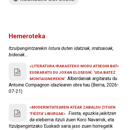
Hemeroteka
Itzulpengintzarekin lotura duten idatziak, irratsaioak,
bideoak…
«LITERATURA IRAKASTEKO MODU ATSEGIN BAT»
EUSKARATU DU JOXAN ELOSEGIK: 'UDA BATEZ
. Alberdaniak argitaratu du
MONTAIGNEREKIN'
Antoine Compagnon idazlearen obra hau (Berria, 2026-
07-21)
«MODERNITATEAREN ATEAK ZABALDU ZITUEN
.
Fiesta, eguzkia jaikitzen
'FIESTA' LIBURUAK»
da
eleberria itzuli zuen Koro Navarrok, eta
Itzulpengintzako Euskadi saria jaso zuen horregatik