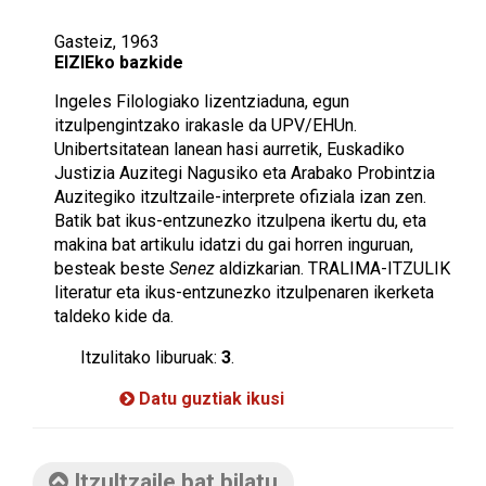
Gasteiz, 1963
EIZIEko bazkide
Ingeles Filologiako lizentziaduna, egun
itzulpengintzako irakasle da UPV/EHUn.
Unibertsitatean lanean hasi aurretik, Euskadiko
Justizia Auzitegi Nagusiko eta Arabako Probintzia
Auzitegiko itzultzaile-interprete ofiziala izan zen.
Batik bat ikus-entzunezko itzulpena ikertu du, eta
makina bat artikulu idatzi du gai horren inguruan,
besteak beste
Senez
aldizkarian. TRALIMA-ITZULIK
literatur eta ikus-entzunezko itzulpenaren ikerketa
taldeko kide da.
Itzulitako liburuak:
3
.
Datu guztiak ikusi
Itzultzaile bat bilatu