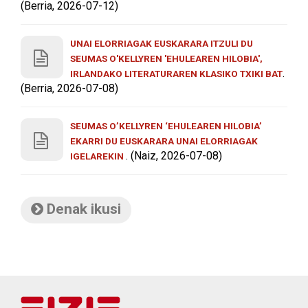
(Berria, 2026-07-12)
UNAI ELORRIAGAK EUSKARARA ITZULI DU
SEUMAS O'KELLYREN 'EHULEAREN HILOBIA',
.
IRLANDAKO LITERATURAREN KLASIKO TXIKI BAT
(Berria, 2026-07-08)
SEUMAS O’KELLYREN ‘EHULEAREN HILOBIA’
EKARRI DU EUSKARARA UNAI ELORRIAGAK
. (Naiz, 2026-07-08)
IGELAREKIN
Denak ikusi