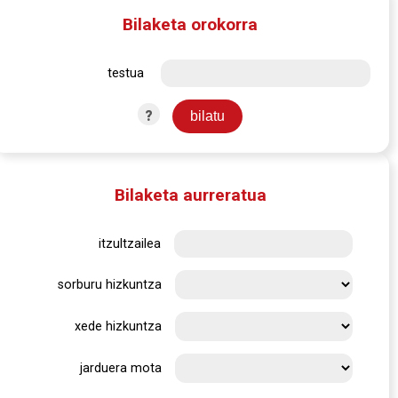
Bilaketa orokorra
testua
?
Bilaketa aurreratua
itzultzailea
sorburu hizkuntza
xede hizkuntza
jarduera mota