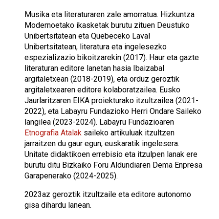
Musika eta literaturaren zale amorratua. Hizkuntza
Modernoetako ikasketak burutu zituen Deustuko
Unibertsitatean eta Quebeceko Laval
Unibertsitatean, literatura eta ingelesezko
espezializazio bikoitzarekin (2017). Haur eta gazte
literaturan editore lanetan hasia Ibaizabal
argitaletxean (2018-2019), eta orduz geroztik
argitaletxearen editore kolaboratzailea. Eusko
Jaurlaritzaren EIKA proiekturako itzultzailea (2021-
2022), eta Labayru Fundazioko Herri Ondare Saileko
langilea (2023-2024). Labayru Fundazioaren
Etnografia Atalak
saileko artikuluak itzultzen
jarraitzen du gaur egun, euskaratik ingelesera.
Unitate didaktikoen errebisio eta itzulpen lanak ere
burutu ditu Bizkaiko Foru Aldundiaren Dema Enpresa
Garapenerako (2024-2025).
2023az geroztik itzultzaile eta editore autonomo
gisa dihardu lanean.