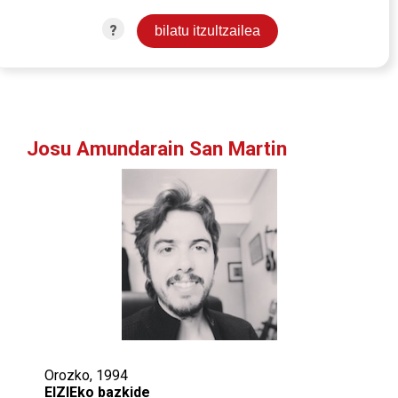
?
Josu Amundarain San Martin
Orozko, 1994
EIZIEko bazkide