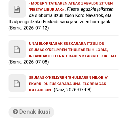
«MODERNITATEAREN ATEAK ZABALDU ZITUEN
.
Fiesta, eguzkia jaikitzen
'FIESTA' LIBURUAK»
da
eleberria itzuli zuen Koro Navarrok, eta
Itzulpengintzako Euskadi saria jaso zuen horregatik
(Berria, 2026-07-12)
UNAI ELORRIAGAK EUSKARARA ITZULI DU
SEUMAS O'KELLYREN 'EHULEAREN HILOBIA',
.
IRLANDAKO LITERATURAREN KLASIKO TXIKI BAT
(Berria, 2026-07-08)
SEUMAS O’KELLYREN ‘EHULEAREN HILOBIA’
EKARRI DU EUSKARARA UNAI ELORRIAGAK
. (Naiz, 2026-07-08)
IGELAREKIN
Denak ikusi