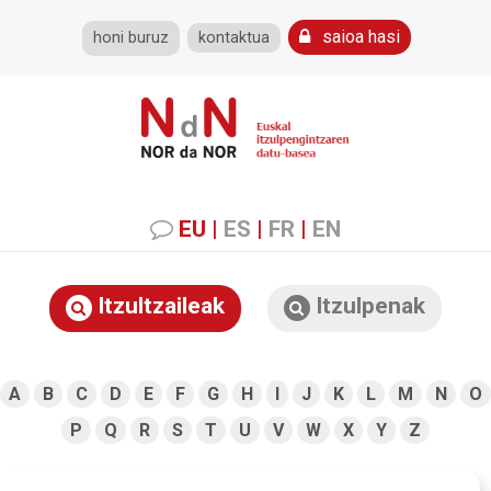
saioa hasi
honi buruz
kontaktua
EU
|
ES
|
FR
|
EN
Itzultzaileak
Itzulpenak
A
B
C
D
E
F
G
H
I
J
K
L
M
N
O
P
Q
R
S
T
U
V
W
X
Y
Z