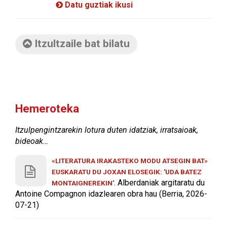
Datu guztiak ikusi
Itzultzaile bat bilatu
Hemeroteka
Itzulpengintzarekin lotura duten idatziak, irratsaioak,
bideoak…
«LITERATURA IRAKASTEKO MODU ATSEGIN BAT»
EUSKARATU DU JOXAN ELOSEGIK: 'UDA BATEZ
. Alberdaniak argitaratu du
MONTAIGNEREKIN'
Antoine Compagnon idazlearen obra hau (Berria, 2026-
07-21)