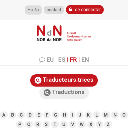
se connecter
+ info
contact
EU
|
ES
|
FR
|
EN
Traducteurs.trices
Traductions
A
B
C
D
E
F
G
H
I
J
K
L
M
N
O
P
Q
R
S
T
U
V
W
X
Y
Z