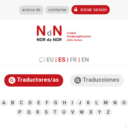
iniciar sesión
acerca de
contactar
EU
|
ES
|
FR
|
EN
Traductores/as
Traducciones
A
B
C
D
E
F
G
H
I
J
K
L
M
N
O
P
Q
R
S
T
U
V
W
X
Y
Z