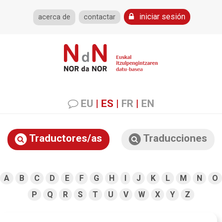
iniciar sesión
acerca de
contactar
EU
|
ES
|
FR
|
EN
Traductores/as
Traducciones
A
B
C
D
E
F
G
H
I
J
K
L
M
N
O
P
Q
R
S
T
U
V
W
X
Y
Z