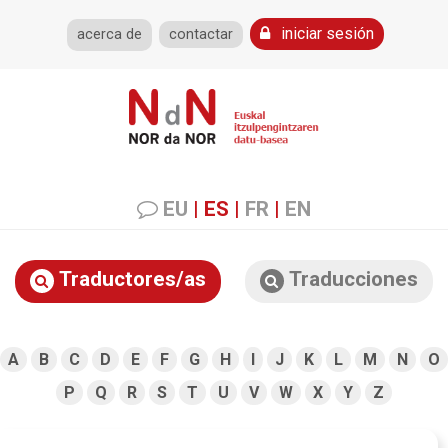
iniciar sesión
acerca de
contactar
EU
|
ES
|
FR
|
EN
Traductores/as
Traducciones
A
B
C
D
E
F
G
H
I
J
K
L
M
N
O
P
Q
R
S
T
U
V
W
X
Y
Z