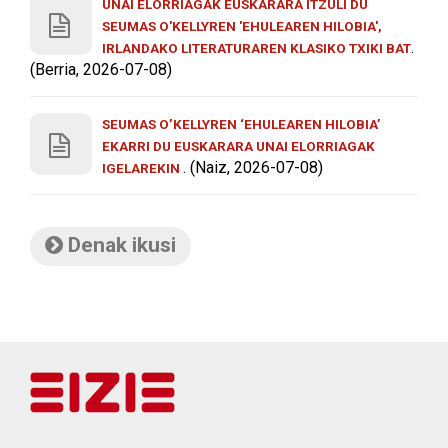
UNAI ELORRIAGAK EUSKARARA ITZULI DU
SEUMAS O'KELLYREN 'EHULEAREN HILOBIA',
.
IRLANDAKO LITERATURAREN KLASIKO TXIKI BAT
(Berria, 2026-07-08)
SEUMAS O’KELLYREN ‘EHULEAREN HILOBIA’
EKARRI DU EUSKARARA UNAI ELORRIAGAK
. (Naiz, 2026-07-08)
IGELAREKIN
Denak ikusi