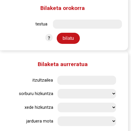
Bilaketa orokorra
testua
?
Bilaketa aurreratua
itzultzailea
sorburu hizkuntza
xede hizkuntza
jarduera mota