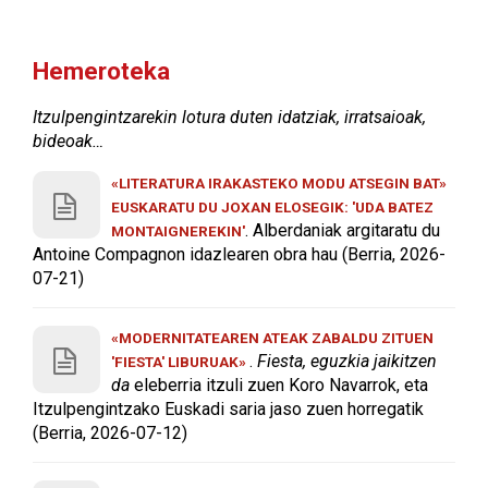
Hemeroteka
Itzulpengintzarekin lotura duten idatziak, irratsaioak,
bideoak…
«LITERATURA IRAKASTEKO MODU ATSEGIN BAT»
EUSKARATU DU JOXAN ELOSEGIK: 'UDA BATEZ
. Alberdaniak argitaratu du
MONTAIGNEREKIN'
Antoine Compagnon idazlearen obra hau (Berria, 2026-
07-21)
«MODERNITATEAREN ATEAK ZABALDU ZITUEN
.
Fiesta, eguzkia jaikitzen
'FIESTA' LIBURUAK»
da
eleberria itzuli zuen Koro Navarrok, eta
Itzulpengintzako Euskadi saria jaso zuen horregatik
(Berria, 2026-07-12)