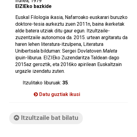
Iruñea, 1979
EIZIEko bazkide
Euskal Filologia ikasia, Nafarroako euskarari buruzko
doktore-tesia aurkeztu zuen 2011n, baina ikerketak
alde batera utziak ditu gaur egun. Itzultzaile-
zuzentzaile autonomoa da. 2015. urtean argitaratu da
haren lehen literatura-itzulpena, Literatura
Unibertsala bilduman: Sergei Dovlatoven
Maleta
ipuin-liburua. EIZIEko Zuzendaritza Taldean dago
2015az geroztik, eta 2016ko apirilean Euskaltzain
urgazle izendatu zuten.
Itzulitako liburuak:
35
.
Datu guztiak ikusi
Itzultzaile bat bilatu