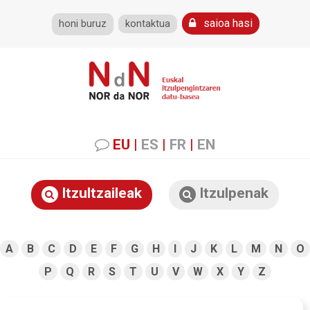
saioa hasi
honi buruz
kontaktua
EU
|
ES
|
FR
|
EN
Itzultzaileak
Itzulpenak
A
B
C
D
E
F
G
H
I
J
K
L
M
N
O
P
Q
R
S
T
U
V
W
X
Y
Z