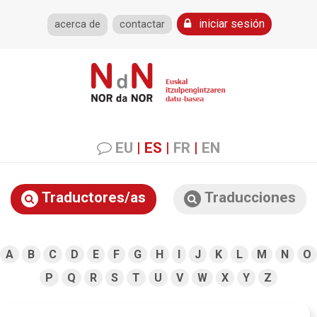
iniciar sesión
acerca de
contactar
EU
|
ES
|
FR
|
EN
Traductores/as
Traducciones
A
B
C
D
E
F
G
H
I
J
K
L
M
N
O
P
Q
R
S
T
U
V
W
X
Y
Z