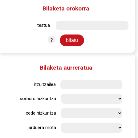
Bilaketa orokorra
testua
?
Bilaketa aurreratua
itzultzailea
sorburu hizkuntza
xede hizkuntza
jarduera mota