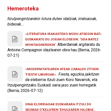
Hemeroteka
Itzulpengintzarekin lotura duten idatziak, irratsaioak,
bideoak…
«LITERATURA IRAKASTEKO MODU ATSEGIN BAT»
EUSKARATU DU JOXAN ELOSEGIK: 'UDA BATEZ
. Alberdaniak argitaratu du
MONTAIGNEREKIN'
Antoine Compagnon idazlearen obra hau (Berria, 2026-
07-21)
«MODERNITATEAREN ATEAK ZABALDU ZITUEN
.
Fiesta, eguzkia jaikitzen
'FIESTA' LIBURUAK»
da
eleberria itzuli zuen Koro Navarrok, eta
Itzulpengintzako Euskadi saria jaso zuen horregatik
(Berria, 2026-07-12)
UNAI ELORRIAGAK EUSKARARA ITZULI DU
SEUMAS O'KELLYREN 'EHULEAREN HILOBIA',