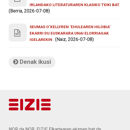
.
IRLANDAKO LITERATURAREN KLASIKO TXIKI BAT
(Berria, 2026-07-08)
SEUMAS O’KELLYREN ‘EHULEAREN HILOBIA’
EKARRI DU EUSKARARA UNAI ELORRIAGAK
. (Naiz, 2026-07-08)
IGELAREKIN
Denak ikusi
NOR da NOR, EIZIE Elkartearen ekimen bat da.