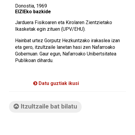
Donostia, 1969
EIZIEko bazkide
Jarduera Fisikoaren eta Kirolaren Zientzietako
Ikasketak egin zituen (UPV/EHU).
Hainbat urtez Gorputz Hezkuntzako irakaslea izan
eta gero, itzultzaile lanetan hasi zen Nafarroako
Gobernuan. Gaur egun, Nafarroako Unibertsitatea
Publikoan dihardu.
Datu guztiak ikusi
Itzultzaile bat bilatu