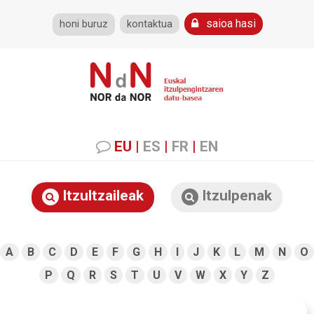
saioa hasi
honi buruz
kontaktua
EU
|
ES
|
FR
|
EN
Itzultzaileak
Itzulpenak
A
B
C
D
E
F
G
H
I
J
K
L
M
N
O
P
Q
R
S
T
U
V
W
X
Y
Z