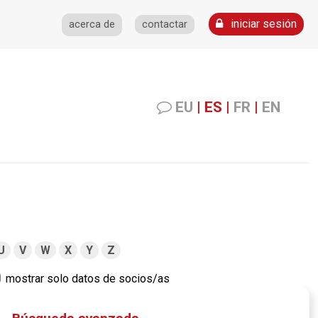
iniciar sesión
acerca de
contactar
EU
|
ES
|
FR
|
EN
U
V
W
X
Y
Z
mostrar solo datos de socios/as