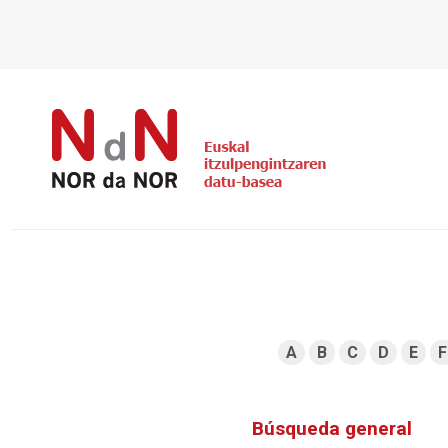
A
B
C
D
E
F
Búsqueda general