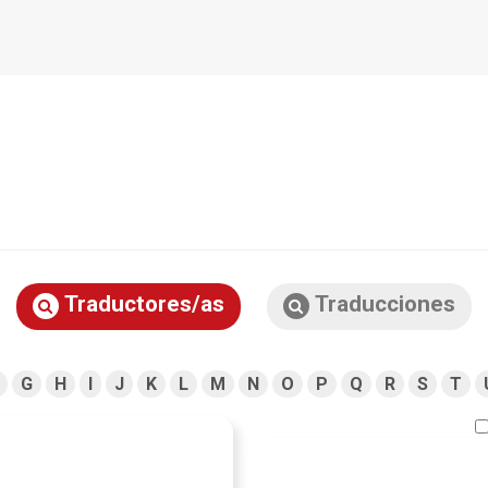
Traductores/as
Traducciones
G
H
I
J
K
L
M
N
O
P
Q
R
S
T