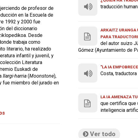
traducción human
ejerciendo de profesor de
aducción en la Escuela de
tre 1992 y 2000 fue
n del diccionario
ARKAITZ URANGA U
ziklopedikoa. Desde
PARA TRADUCTOR
 donde trabaja como
del autor suizo J
o literario, ha realizado
Gómez (Ayuntamiento de P
atura infantil y juvenil, y
 colección Literatura
"LA IA EMPOBREC
Premio Euskadi de
Costa, traductor
ra
Ilargi-harria
(
Moonstone
),
 y fue miembro del jurado en
LA IA AMENAZA TU
que certifica que
inteligencia artif
tos
Ver todo