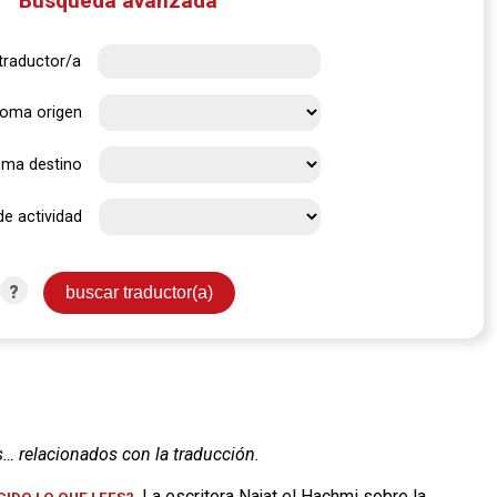
Búsqueda avanzada
traductor/a
ioma origen
oma destino
de actividad
?
s… relacionados con la traducción.
. La escritora Najat el Hachmi sobre la
IDO LO QUE LEES?