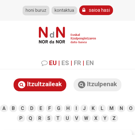
saioa hasi
honi buruz
kontaktua
EU
|
ES
|
FR
|
EN
Itzultzaileak
Itzulpenak
A
B
C
D
E
F
G
H
I
J
K
L
M
N
O
P
Q
R
S
T
U
V
W
X
Y
Z