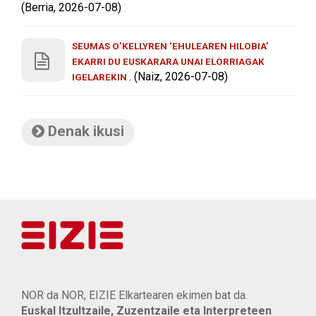
(Berria, 2026-07-08)
SEUMAS O’KELLYREN ‘EHULEAREN HILOBIA’
EKARRI DU EUSKARARA UNAI ELORRIAGAK
. (Naiz, 2026-07-08)
IGELAREKIN
Denak ikusi
NOR da NOR, EIZIE Elkartearen ekimen bat da.
Euskal Itzultzaile, Zuzentzaile eta Interpreteen