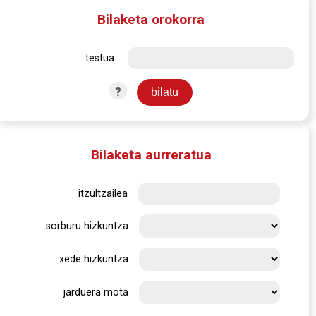
Bilaketa orokorra
testua
?
Bilaketa aurreratua
itzultzailea
sorburu hizkuntza
xede hizkuntza
jarduera mota