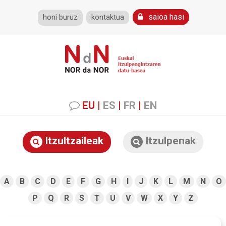
saioa hasi
honi buruz
kontaktua
EU
|
ES
|
FR
|
EN
Itzultzaileak
Itzulpenak
A
B
C
D
E
F
G
H
I
J
K
L
M
N
O
P
Q
R
S
T
U
V
W
X
Y
Z