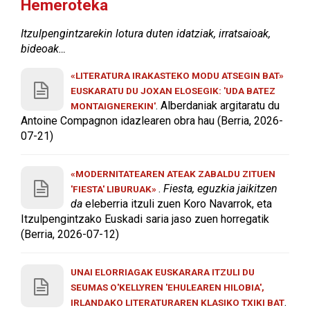
Hemeroteka
Itzulpengintzarekin lotura duten idatziak, irratsaioak,
bideoak…
«LITERATURA IRAKASTEKO MODU ATSEGIN BAT»
EUSKARATU DU JOXAN ELOSEGIK: 'UDA BATEZ
. Alberdaniak argitaratu du
MONTAIGNEREKIN'
Antoine Compagnon idazlearen obra hau (Berria, 2026-
07-21)
«MODERNITATEAREN ATEAK ZABALDU ZITUEN
.
Fiesta, eguzkia jaikitzen
'FIESTA' LIBURUAK»
da
eleberria itzuli zuen Koro Navarrok, eta
Itzulpengintzako Euskadi saria jaso zuen horregatik
(Berria, 2026-07-12)
UNAI ELORRIAGAK EUSKARARA ITZULI DU
SEUMAS O'KELLYREN 'EHULEAREN HILOBIA',
.
IRLANDAKO LITERATURAREN KLASIKO TXIKI BAT