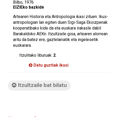
Bilbo, 1976
EIZIEko bazkide
Artearen Historia eta Antropologia ikasi zituen. Ikus-
antropologian lan egiten duen Sigi-Saga Ekoizpenak
kooperatibako kide da eta euskara irakasle dabil
Barakaldoko AEKn. Itzultzaile gisa, artearen alorrean
aritu da batez ere, gaztelaniatik eta ingelesetik
euskarara.
Itzulitako liburuak:
2
.
Datu guztiak ikusi
Itzultzaile bat bilatu