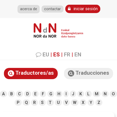
iniciar sesión
acerca de
contactar
EU
|
ES
|
FR
|
EN
Traductores/as
Traducciones
A
B
C
D
E
F
G
H
I
J
K
L
M
N
O
P
Q
R
S
T
U
V
W
X
Y
Z