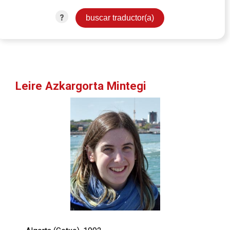
?
Leire Azkargorta Mintegi