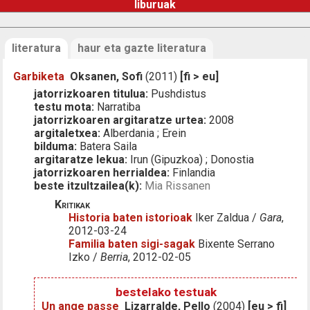
liburuak
literatura
haur eta gazte literatura
Garbiketa
Oksanen, Sofi
(2011)
[fi > eu]
jatorrizkoaren titulua:
Pushdistus
testu mota:
Narratiba
jatorrizkoaren argitaratze urtea:
2008
argitaletxea:
Alberdania ; Erein
bilduma:
Batera Saila
argitaratze lekua:
Irun (Gipuzkoa) ; Donostia
jatorrizkoaren herrialdea:
Finlandia
beste itzultzailea(k):
Mia Rissanen
Kritikak
Historia baten istorioak
Iker Zaldua /
Gara
,
2012-03-24
Familia baten sigi-sagak
Bixente Serrano
Izko /
Berria
, 2012-02-05
bestelako testuak
Un ange passe
Lizarralde, Pello
(2004)
[eu > fi]