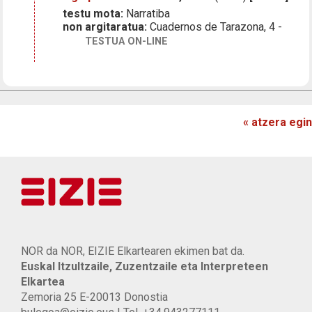
testu mota:
Narratiba
non argitaratua:
Cuadernos de Tarazona, 4 -
TESTUA ON-LINE
« atzera egin
NOR da NOR, EIZIE Elkartearen ekimen bat da.
Euskal Itzultzaile, Zuzentzaile eta Interpreteen
Elkartea
Zemoria 25 E-20013 Donostia