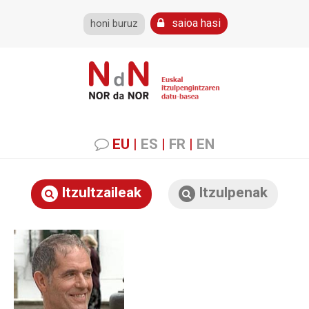
saioa hasi
honi buruz
EU
|
ES
|
FR
|
EN
Itzultzaileak
Itzulpenak