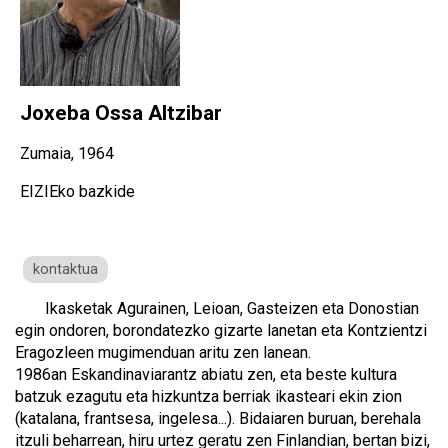
Joxeba Ossa Altzibar
Zumaia, 1964
EIZIEko bazkide
kontaktua
Ikasketak Agurainen, Leioan, Gasteizen eta Donostian
egin ondoren, borondatezko gizarte lanetan eta Kontzientzi
Eragozleen mugimenduan aritu zen lanean.
1986an Eskandinaviarantz abiatu zen, eta beste kultura
batzuk ezagutu eta hizkuntza berriak ikasteari ekin zion
(katalana, frantsesa, ingelesa...). Bidaiaren buruan, berehala
itzuli beharrean, hiru urtez geratu zen Finlandian, bertan bizi,