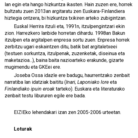
lan egin eta hango hizkuntza ikasten. Hain zuzen ere, horrek
bultzatu zuen 2013an argitaratu zen Euskara-Finlandiera
hiztegia ontzera, bi hizkuntza txikiren arteko zubigintzan.
Euskal Herrira itzuli eta, 1991n, itzulpengintzari ekin
zion. Harrezkero lanbide horretan dihardu. 1998an Bakun
itzulpen eta argitalpen enpresa sortu zuen. Enpresa horrek
zerbitzu ugari eskaintzen ditu, batik bat argitaletxeei
(testuen sorkuntza, itzulpenak, zuzenketak, diseinua eta
maketazioa...), baina baita nazioarteko erakunde, gizarte
mugimendu eta GKEei ere.
Joseba Ossa idazle ere badugu, haurrentzako zenbait
narratiba lan idatziak baititu (
Inari, Laponiako lore
eta
Finlandiako ipuin eroak
tarteko). Euskara eta literaturako
zenbait testu libururen egile ere bada.
EIZIEko lehendakari izan zen 2005-2006 urteetan.
Loturak