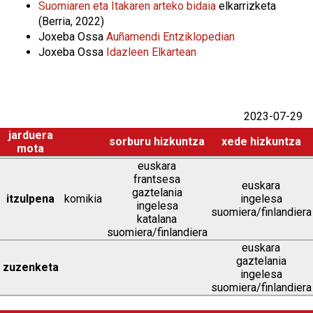
Suomiaren eta Itakaren arteko bidaia
elkarrizketa
(Berria, 2022)
Joxeba Ossa
Auñamendi Entziklopedian
Joxeba Ossa
Idazleen Elkartean
2023-07-29
jarduera
sorburu hizkuntza
xede hizkuntza
mota
euskara
frantsesa
euskara
gaztelania
itzulpena
komikia
ingelesa
ingelesa
suomiera/finlandiera
katalana
suomiera/finlandiera
euskara
gaztelania
zuzenketa
ingelesa
suomiera/finlandiera