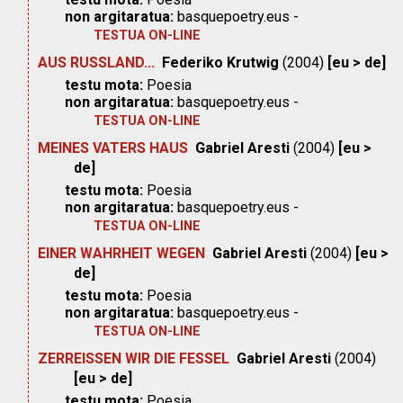
non argitaratua:
basquepoetry.eus -
TESTUA ON-LINE
AUS RUSSLAND...
Federiko Krutwig
(2004)
[eu > de]
testu mota:
Poesia
non argitaratua:
basquepoetry.eus -
TESTUA ON-LINE
MEINES VATERS HAUS
Gabriel Aresti
(2004)
[eu >
de]
testu mota:
Poesia
non argitaratua:
basquepoetry.eus -
TESTUA ON-LINE
EINER WAHRHEIT WEGEN
Gabriel Aresti
(2004)
[eu >
de]
testu mota:
Poesia
non argitaratua:
basquepoetry.eus -
TESTUA ON-LINE
ZERREISSEN WIR DIE FESSEL
Gabriel Aresti
(2004)
[eu > de]
testu mota:
Poesia