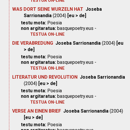
TESTUA ON-LINE
WAS DORT SEINE WURZELN HAT
Joseba
Sarrionandia
(2004)
[eu > de]
testu mota:
Poesia
non argitaratua:
basquepoetry.eus -
TESTUA ON-LINE
DIE VERABREDUNG
Joseba Sarrionandia
(2004)
[eu
> de]
testu mota:
Poesia
non argitaratua:
basquepoetry.eus -
TESTUA ON-LINE
LITERATUR UND REVOLUTION
Joseba Sarrionandia
(2004)
[eu > de]
testu mota:
Poesia
non argitaratua:
basquepoetry.eus -
TESTUA ON-LINE
VERSE AN EINEN BRIEF
Joseba Sarrionandia
(2004)
[eu > de]
testu mota:
Poesia