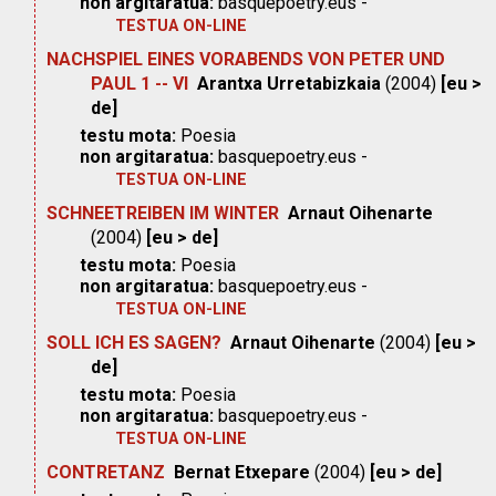
non argitaratua:
basquepoetry.eus -
TESTUA ON-LINE
NACHSPIEL EINES VORABENDS VON PETER UND
PAUL 1 -- VI
Arantxa Urretabizkaia
(2004)
[eu >
de]
testu mota:
Poesia
non argitaratua:
basquepoetry.eus -
TESTUA ON-LINE
SCHNEETREIBEN IM WINTER
Arnaut Oihenarte
(2004)
[eu > de]
testu mota:
Poesia
non argitaratua:
basquepoetry.eus -
TESTUA ON-LINE
SOLL ICH ES SAGEN?
Arnaut Oihenarte
(2004)
[eu >
de]
testu mota:
Poesia
non argitaratua:
basquepoetry.eus -
TESTUA ON-LINE
CONTRETANZ
Bernat Etxepare
(2004)
[eu > de]