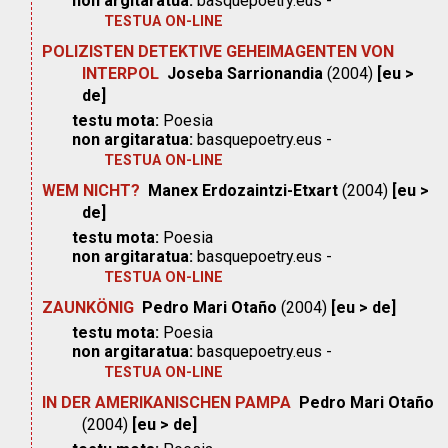
non argitaratua:
basquepoetry.eus -
TESTUA ON-LINE
POLIZISTEN DETEKTIVE GEHEIMAGENTEN VON
INTERPOL
Joseba Sarrionandia
(2004)
[eu >
de]
testu mota:
Poesia
non argitaratua:
basquepoetry.eus -
TESTUA ON-LINE
WEM NICHT?
Manex Erdozaintzi-Etxart
(2004)
[eu >
de]
testu mota:
Poesia
non argitaratua:
basquepoetry.eus -
TESTUA ON-LINE
ZAUNKÖNIG
Pedro Mari Otaño
(2004)
[eu > de]
testu mota:
Poesia
non argitaratua:
basquepoetry.eus -
TESTUA ON-LINE
IN DER AMERIKANISCHEN PAMPA
Pedro Mari Otaño
(2004)
[eu > de]