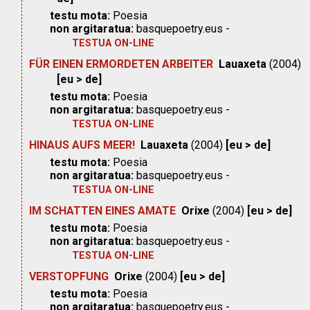
testu mota:
Poesia
non argitaratua:
basquepoetry.eus -
TESTUA ON-LINE
FÜR EINEN ERMORDETEN ARBEITER
Lauaxeta
(2004)
[eu > de]
testu mota:
Poesia
non argitaratua:
basquepoetry.eus -
TESTUA ON-LINE
HINAUS AUFS MEER!
Lauaxeta
(2004)
[eu > de]
testu mota:
Poesia
non argitaratua:
basquepoetry.eus -
TESTUA ON-LINE
IM SCHATTEN EINES AMATE
Orixe
(2004)
[eu > de]
testu mota:
Poesia
non argitaratua:
basquepoetry.eus -
TESTUA ON-LINE
VERSTOPFUNG
Orixe
(2004)
[eu > de]
testu mota:
Poesia
non argitaratua:
basquepoetry.eus -