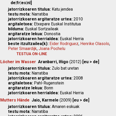
de|fr|es|nl]
jatorrizkoaren titulua:
Katu jendea
testu mota:
Narratiba
jatorrizkoaren argitaratze urtea:
2010
argitaletxea:
Etxepare Euskal Institutua
bilduma:
Euskal Sortzaileak
argitaratze lekua:
Donostia
jatorrizkoaren herrialdea:
Euskal Herria
beste itzultzailea(k):
Eider Rodriguez
,
Henrike Olasolo
,
Peter Smaardijk
,
Joana Pochelu
TESTUA ON-LINE
Löcher im Wasser
Aranbarri, Iñigo
(2012)
[eu > de]
jatorrizkoaren titulua:
Zulo bat uretan
testu mota:
Narratiba
jatorrizkoaren argitaratze urtea:
2008
argitaletxea:
Pahl-Rugenstein
argitaratze lekua:
Bonn
jatorrizkoaren herrialdea:
Euskal Herria
Mutters Hände
Jaio, Karmele
(2009)
[eu > de]
jatorrizkoaren titulua:
Amaren eskuak
testu mota:
Narratiba