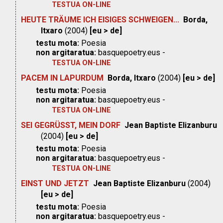
TESTUA ON-LINE
HEUTE TRÄUME ICH EISIGES SCHWEIGEN...
Borda,
Itxaro
(2004)
[eu > de]
testu mota:
Poesia
non argitaratua:
basquepoetry.eus -
TESTUA ON-LINE
PACEM IN LAPURDUM
Borda, Itxaro
(2004)
[eu > de]
testu mota:
Poesia
non argitaratua:
basquepoetry.eus -
TESTUA ON-LINE
SEI GEGRÜSST, MEIN DORF
Jean Baptiste Elizanburu
(2004)
[eu > de]
testu mota:
Poesia
non argitaratua:
basquepoetry.eus -
TESTUA ON-LINE
EINST UND JETZT
Jean Baptiste Elizanburu
(2004)
[eu > de]
testu mota:
Poesia
non argitaratua:
basquepoetry.eus -