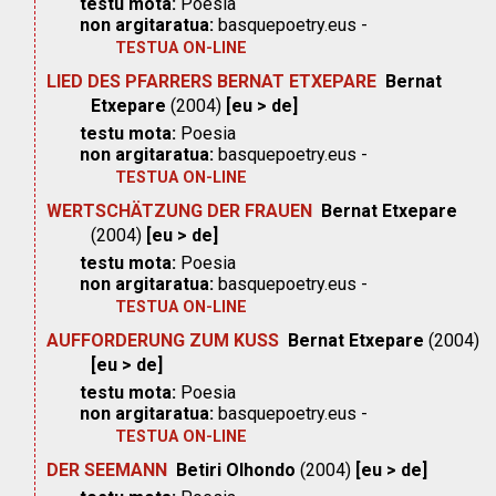
testu mota:
Poesia
non argitaratua:
basquepoetry.eus -
TESTUA ON-LINE
LIED DES PFARRERS BERNAT ETXEPARE
Bernat
Etxepare
(2004)
[eu > de]
testu mota:
Poesia
non argitaratua:
basquepoetry.eus -
TESTUA ON-LINE
WERTSCHÄTZUNG DER FRAUEN
Bernat Etxepare
(2004)
[eu > de]
testu mota:
Poesia
non argitaratua:
basquepoetry.eus -
TESTUA ON-LINE
AUFFORDERUNG ZUM KUSS
Bernat Etxepare
(2004)
[eu > de]
testu mota:
Poesia
non argitaratua:
basquepoetry.eus -
TESTUA ON-LINE
DER SEEMANN
Betiri Olhondo
(2004)
[eu > de]