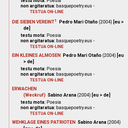
testu mota:
Poesia
non argitaratua:
basquepoetry.eus -
TESTUA ON-LINE
1
DIE SIEBEN VEREINT
Pedro Mari Otaño
(2004)
[eu >
de]
testu mota:
Poesia
non argitaratua:
basquepoetry.eus -
TESTUA ON-LINE
EIN KLEINES ALMOSEN
Pedro Mari Otaño
(2004)
[eu
> de]
testu mota:
Poesia
non argitaratua:
basquepoetry.eus -
TESTUA ON-LINE
ERWACHEN
(Weckruf)
Sabino Arana
(2004)
[eu > de]
testu mota:
Poesia
non argitaratua:
basquepoetry.eus -
TESTUA ON-LINE
WEHKLAGE EINES PATRIOTEN
Sabino Arana
(2004)