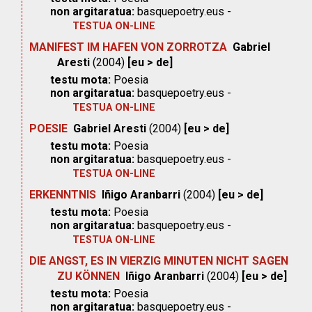
non argitaratua:
basquepoetry.eus -
TESTUA ON-LINE
MANIFEST IM HAFEN VON ZORROTZA
Gabriel
Aresti
(2004)
[eu > de]
testu mota:
Poesia
non argitaratua:
basquepoetry.eus -
TESTUA ON-LINE
POESIE
Gabriel Aresti
(2004)
[eu > de]
testu mota:
Poesia
non argitaratua:
basquepoetry.eus -
TESTUA ON-LINE
ERKENNTNIS
Iñigo Aranbarri
(2004)
[eu > de]
testu mota:
Poesia
non argitaratua:
basquepoetry.eus -
TESTUA ON-LINE
DIE ANGST, ES IN VIERZIG MINUTEN NICHT SAGEN
ZU KÖNNEN
Iñigo Aranbarri
(2004)
[eu > de]
testu mota:
Poesia
non argitaratua:
basquepoetry.eus -