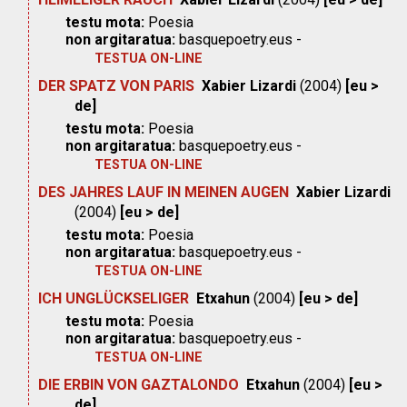
testu mota:
Poesia
non argitaratua:
basquepoetry.eus -
TESTUA ON-LINE
DER SPATZ VON PARIS
Xabier Lizardi
(2004)
[eu >
de]
testu mota:
Poesia
non argitaratua:
basquepoetry.eus -
TESTUA ON-LINE
DES JAHRES LAUF IN MEINEN AUGEN
Xabier Lizardi
(2004)
[eu > de]
testu mota:
Poesia
non argitaratua:
basquepoetry.eus -
TESTUA ON-LINE
ICH UNGLÜCKSELIGER
Etxahun
(2004)
[eu > de]
testu mota:
Poesia
non argitaratua:
basquepoetry.eus -
TESTUA ON-LINE
DIE ERBIN VON GAZTALONDO
Etxahun
(2004)
[eu >
de]