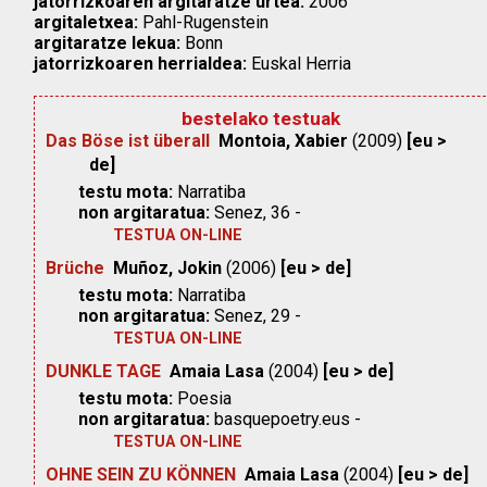
jatorrizkoaren argitaratze urtea:
2006
argitaletxea:
Pahl-Rugenstein
argitaratze lekua:
Bonn
jatorrizkoaren herrialdea:
Euskal Herria
bestelako testuak
Das Böse ist überall
Montoia, Xabier
(2009)
[eu >
de]
testu mota:
Narratiba
non argitaratua:
Senez, 36 -
TESTUA ON-LINE
Brüche
Muñoz, Jokin
(2006)
[eu > de]
testu mota:
Narratiba
non argitaratua:
Senez, 29 -
TESTUA ON-LINE
DUNKLE TAGE
Amaia Lasa
(2004)
[eu > de]
testu mota:
Poesia
non argitaratua:
basquepoetry.eus -
TESTUA ON-LINE
OHNE SEIN ZU KÖNNEN
Amaia Lasa
(2004)
[eu > de]