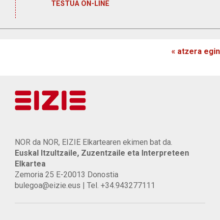
TESTUA ON-LINE
« atzera egin
NOR da NOR, EIZIE Elkartearen ekimen bat da.
Euskal Itzultzaile, Zuzentzaile eta Interpreteen
Elkartea
Zemoria 25 E-20013 Donostia
bulegoa@eizie.eus | Tel. +34.943277111