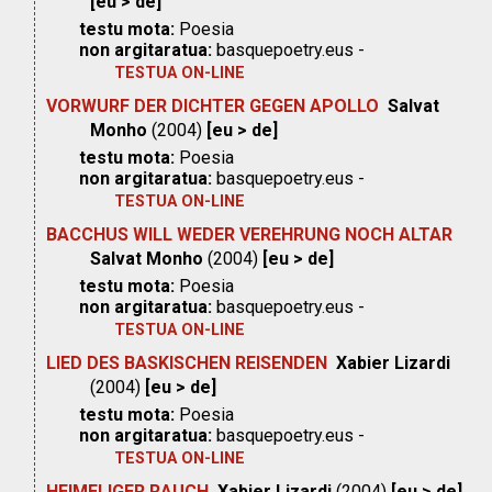
[eu > de]
testu mota:
Poesia
non argitaratua:
basquepoetry.eus -
TESTUA ON-LINE
VORWURF DER DICHTER GEGEN APOLLO
Salvat
Monho
(2004)
[eu > de]
testu mota:
Poesia
non argitaratua:
basquepoetry.eus -
TESTUA ON-LINE
BACCHUS WILL WEDER VEREHRUNG NOCH ALTAR
Salvat Monho
(2004)
[eu > de]
testu mota:
Poesia
non argitaratua:
basquepoetry.eus -
TESTUA ON-LINE
LIED DES BASKISCHEN REISENDEN
Xabier Lizardi
(2004)
[eu > de]
testu mota:
Poesia
non argitaratua:
basquepoetry.eus -
TESTUA ON-LINE
HEIMELIGER RAUCH
Xabier Lizardi
(2004)
[eu > de]