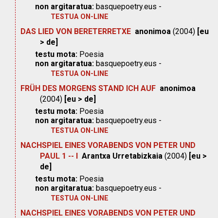
non argitaratua:
basquepoetry.eus -
TESTUA ON-LINE
DAS LIED VON BERETERRETXE
anonimoa
(2004)
[eu
> de]
testu mota:
Poesia
non argitaratua:
basquepoetry.eus -
TESTUA ON-LINE
FRÜH DES MORGENS STAND ICH AUF
anonimoa
(2004)
[eu > de]
testu mota:
Poesia
non argitaratua:
basquepoetry.eus -
TESTUA ON-LINE
NACHSPIEL EINES VORABENDS VON PETER UND
PAUL 1 -- I
Arantxa Urretabizkaia
(2004)
[eu >
de]
testu mota:
Poesia
non argitaratua:
basquepoetry.eus -
TESTUA ON-LINE
NACHSPIEL EINES VORABENDS VON PETER UND