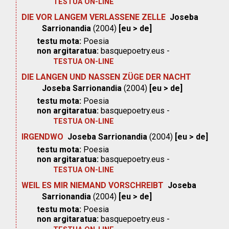
TESTUA ON-LINE
DIE VOR LANGEM VERLASSENE ZELLE
Joseba
Sarrionandia
(2004)
[eu > de]
testu mota:
Poesia
non argitaratua:
basquepoetry.eus -
TESTUA ON-LINE
DIE LANGEN UND NASSEN ZÜGE DER NACHT
Joseba Sarrionandia
(2004)
[eu > de]
testu mota:
Poesia
non argitaratua:
basquepoetry.eus -
TESTUA ON-LINE
IRGENDWO
Joseba Sarrionandia
(2004)
[eu > de]
testu mota:
Poesia
non argitaratua:
basquepoetry.eus -
TESTUA ON-LINE
WEIL ES MIR NIEMAND VORSCHREIBT
Joseba
Sarrionandia
(2004)
[eu > de]
testu mota:
Poesia
non argitaratua:
basquepoetry.eus -