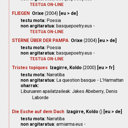
TESTUA ON-LINE
FLIEGEN
Orixe
(2004)
[eu > de]
testu mota:
Poesia
non argitaratua:
basquepoetry.eus -
TESTUA ON-LINE
STERNE ÜBER DER PAMPA
Orixe
(2004)
[eu > de]
testu mota:
Poesia
non argitaratua:
basquepoetry.eus -
TESTUA ON-LINE
Tristes topiques
Izagirre, Koldo
(2000)
[eu > fr]
testu mota:
Narratiba
non argitaratua:
La question basque - L'Harmattan
oharrak:
Liburuaren apailatzaileak:
Jakes Abeberry
,
Denis
Laborde
Die Esche auf dem Dach
Izagirre, Koldo
()
[eu > de]
testu mota:
Narratiba
non argitaratua:
armiarma.eus -