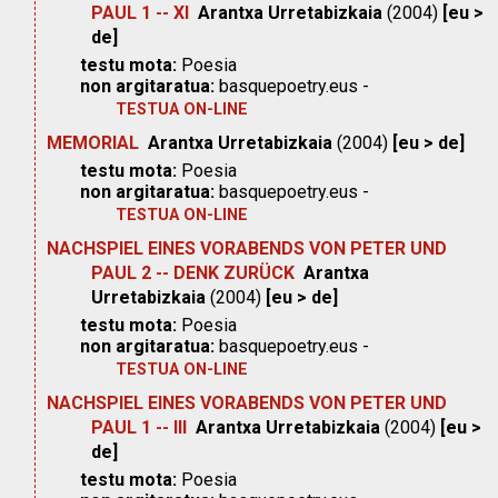
PAUL 1 -- XI
Arantxa Urretabizkaia
(2004)
[eu >
de]
testu mota:
Poesia
non argitaratua:
basquepoetry.eus -
TESTUA ON-LINE
MEMORIAL
Arantxa Urretabizkaia
(2004)
[eu > de]
testu mota:
Poesia
non argitaratua:
basquepoetry.eus -
TESTUA ON-LINE
NACHSPIEL EINES VORABENDS VON PETER UND
PAUL 2 -- DENK ZURÜCK
Arantxa
Urretabizkaia
(2004)
[eu > de]
testu mota:
Poesia
non argitaratua:
basquepoetry.eus -
TESTUA ON-LINE
NACHSPIEL EINES VORABENDS VON PETER UND
PAUL 1 -- III
Arantxa Urretabizkaia
(2004)
[eu >
de]
testu mota:
Poesia