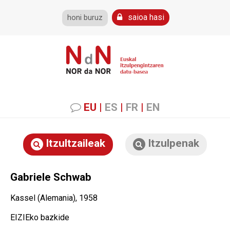
saioa hasi
honi buruz
EU
|
ES
|
FR
|
EN
Itzultzaileak
Itzulpenak
Gabriele Schwab
Kassel (Alemania), 1958
EIZIEko bazkide