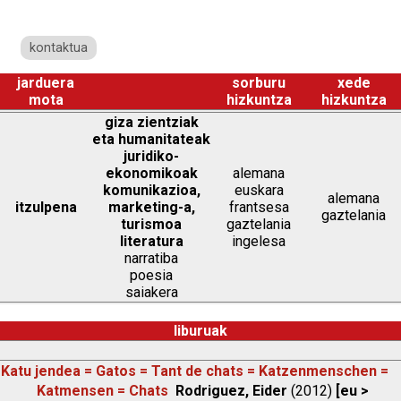
kontaktua
jarduera
sorburu
xede
mota
hizkuntza
hizkuntza
giza zientziak
eta humanitateak
juridiko-
ekonomikoak
alemana
komunikazioa,
euskara
alemana
itzulpena
marketing-a,
frantsesa
gaztelania
turismoa
gaztelania
literatura
ingelesa
narratiba
poesia
saiakera
liburuak
Katu jendea = Gatos = Tant de chats = Katzenmenschen =
Katmensen = Chats
Rodriguez, Eider
(2012)
[eu >