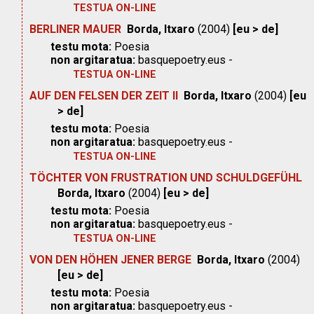
TESTUA ON-LINE
BERLINER MAUER
Borda, Itxaro
(2004)
[eu > de]
testu mota:
Poesia
non argitaratua:
basquepoetry.eus -
TESTUA ON-LINE
AUF DEN FELSEN DER ZEIT II
Borda, Itxaro
(2004)
[eu
> de]
testu mota:
Poesia
non argitaratua:
basquepoetry.eus -
TESTUA ON-LINE
TÖCHTER VON FRUSTRATION UND SCHULDGEFÜHL
Borda, Itxaro
(2004)
[eu > de]
testu mota:
Poesia
non argitaratua:
basquepoetry.eus -
TESTUA ON-LINE
VON DEN HÖHEN JENER BERGE
Borda, Itxaro
(2004)
[eu > de]
testu mota:
Poesia
non argitaratua:
basquepoetry.eus -