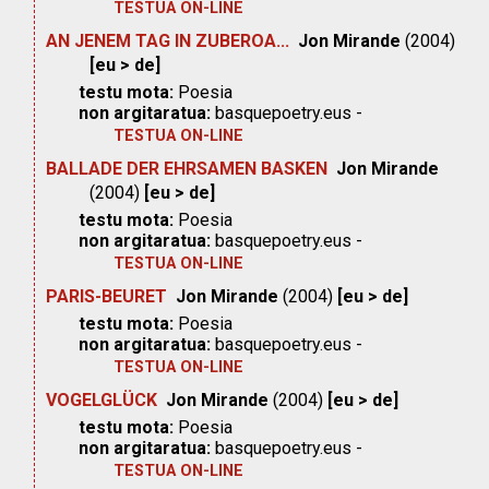
TESTUA ON-LINE
AN JENEM TAG IN ZUBEROA...
Jon Mirande
(2004)
[eu > de]
testu mota:
Poesia
non argitaratua:
basquepoetry.eus -
TESTUA ON-LINE
BALLADE DER EHRSAMEN BASKEN
Jon Mirande
(2004)
[eu > de]
testu mota:
Poesia
non argitaratua:
basquepoetry.eus -
TESTUA ON-LINE
PARIS-BEURET
Jon Mirande
(2004)
[eu > de]
testu mota:
Poesia
non argitaratua:
basquepoetry.eus -
TESTUA ON-LINE
VOGELGLÜCK
Jon Mirande
(2004)
[eu > de]
testu mota:
Poesia
non argitaratua:
basquepoetry.eus -
TESTUA ON-LINE