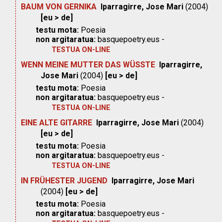
BAUM VON GERNIKA
Iparragirre, Jose Mari
(2004)
[eu > de]
testu mota:
Poesia
non argitaratua:
basquepoetry.eus -
TESTUA ON-LINE
WENN MEINE MUTTER DAS WÜSSTE
Iparragirre,
Jose Mari
(2004)
[eu > de]
testu mota:
Poesia
non argitaratua:
basquepoetry.eus -
TESTUA ON-LINE
EINE ALTE GITARRE
Iparragirre, Jose Mari
(2004)
[eu > de]
testu mota:
Poesia
non argitaratua:
basquepoetry.eus -
TESTUA ON-LINE
IN FRÜHESTER JUGEND
Iparragirre, Jose Mari
(2004)
[eu > de]
testu mota:
Poesia
non argitaratua:
basquepoetry.eus -