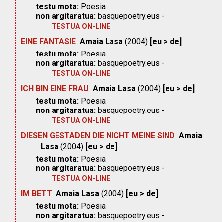
testu mota:
Poesia
non argitaratua:
basquepoetry.eus -
TESTUA ON-LINE
EINE FANTASIE
Amaia Lasa
(2004)
[eu > de]
testu mota:
Poesia
non argitaratua:
basquepoetry.eus -
TESTUA ON-LINE
ICH BIN EINE FRAU
Amaia Lasa
(2004)
[eu > de]
testu mota:
Poesia
non argitaratua:
basquepoetry.eus -
TESTUA ON-LINE
DIESEN GESTADEN DIE NICHT MEINE SIND
Amaia
Lasa
(2004)
[eu > de]
testu mota:
Poesia
non argitaratua:
basquepoetry.eus -
TESTUA ON-LINE
IM BETT
Amaia Lasa
(2004)
[eu > de]
testu mota:
Poesia
non argitaratua:
basquepoetry.eus -