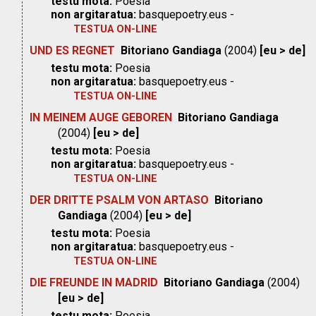
testu mota:
Poesia
non argitaratua:
basquepoetry.eus -
TESTUA ON-LINE
UND ES REGNET
Bitoriano Gandiaga
(2004)
[eu > de]
testu mota:
Poesia
non argitaratua:
basquepoetry.eus -
TESTUA ON-LINE
IN MEINEM AUGE GEBOREN
Bitoriano Gandiaga
(2004)
[eu > de]
testu mota:
Poesia
non argitaratua:
basquepoetry.eus -
TESTUA ON-LINE
DER DRITTE PSALM VON ARTASO
Bitoriano
Gandiaga
(2004)
[eu > de]
testu mota:
Poesia
non argitaratua:
basquepoetry.eus -
TESTUA ON-LINE
DIE FREUNDE IN MADRID
Bitoriano Gandiaga
(2004)
[eu > de]
testu mota:
Poesia