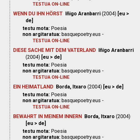
TESTUA ON-LINE
WENN DU IHN HÖRST
Iñigo Aranbarri
(2004)
[eu >
de]
testu mota:
Poesia
non argitaratua:
basquepoetry.eus -
TESTUA ON-LINE
DIESE SACHE MIT DEM VATERLAND
Iñigo Aranbarri
(2004)
[eu > de]
testu mota:
Poesia
non argitaratua:
basquepoetry.eus -
TESTUA ON-LINE
EIN HEIMATLAND
Borda, Itxaro
(2004)
[eu > de]
testu mota:
Poesia
non argitaratua:
basquepoetry.eus -
TESTUA ON-LINE
BEWAHRT IN MEINEM INNERN
Borda, Itxaro
(2004)
[eu > de]
testu mota:
Poesia
non argitaratua:
basquepoetry.eus -