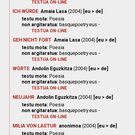
TESTUA ON-LINE
ICH WÜRDE
Amaia Lasa
(2004)
[eu > de]
testu mota:
Poesia
non argitaratua:
basquepoetry.eus -
TESTUA ON-LINE
GEH NICHT FORT
Amaia Lasa
(2004)
[eu > de]
testu mota:
Poesia
non argitaratua:
basquepoetry.eus -
TESTUA ON-LINE
WORTE
Andolin Eguzkitza
(2004)
[eu > de]
testu mota:
Poesia
non argitaratua:
basquepoetry.eus -
TESTUA ON-LINE
NEUJAHR
Andolin Eguzkitza
(2004)
[eu > de]
testu mota:
Poesia
non argitaratua:
basquepoetry.eus -
TESTUA ON-LINE
MILIA VON LASTUR
anonimoa
(2004)
[eu > de]
testu mota:
Poesia