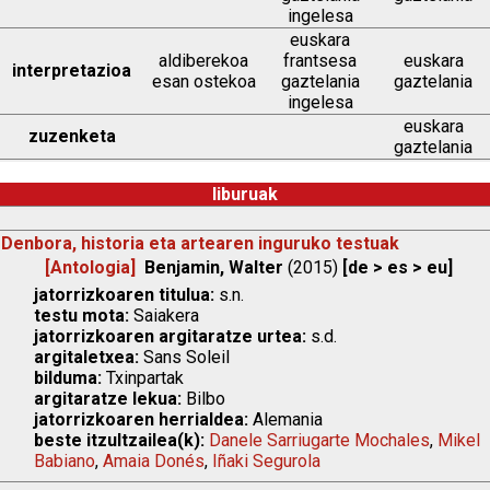
ingelesa
euskara
aldiberekoa
frantsesa
euskara
interpretazioa
esan ostekoa
gaztelania
gaztelania
ingelesa
euskara
zuzenketa
gaztelania
liburuak
Denbora, historia eta artearen inguruko testuak
[Antologia]
Benjamin, Walter
(2015)
[de > es > eu]
jatorrizkoaren titulua:
s.n.
testu mota:
Saiakera
jatorrizkoaren argitaratze urtea:
s.d.
argitaletxea:
Sans Soleil
bilduma:
Txinpartak
argitaratze lekua:
Bilbo
jatorrizkoaren herrialdea:
Alemania
beste itzultzailea(k):
Danele Sarriugarte Mochales
,
Mikel
Babiano
,
Amaia Donés
,
Iñaki Segurola