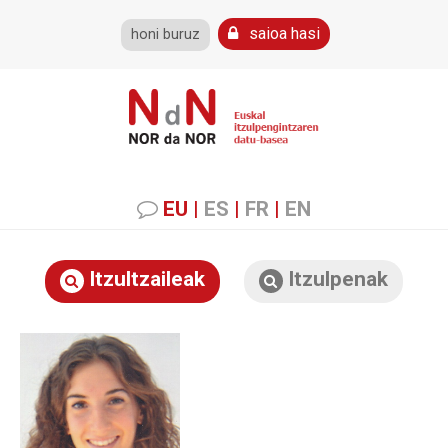
saioa hasi
honi buruz
EU
|
ES
|
FR
|
EN
Itzultzaileak
Itzulpenak