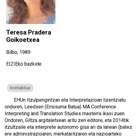
Teresa Pradera
Goikoetxea
Bilbo, 1989
EIZIEko bazkide
kontaktua
EHUn Itzulpengintzan eta Interpretazioan lizentziatu
ondoren, Leedsen (Erresuma Batua) MA Conference
Interpreting and Translation Studies masterra ikasi zuen.
Ondoren, Giltza argitaletxean aritu zen editore, eta 2014tik
itzultzaile eta interprete autonomo gisa ari da lanean (batez
ere administrazioaren, merkataritzaren eta nazioarteko