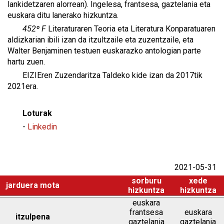
lankidetzaren alorrean). Ingelesa, frantsesa, gaztelania eta
euskara ditu lanerako hizkuntza.
452º F
Literaturaren Teoria eta Literatura Konparatuaren
aldizkarian ibili izan da itzultzaile eta zuzentzaile, eta
Walter Benjaminen testuen euskarazko antologian parte
hartu zuen.
EIZIEren Zuzendaritza Taldeko kide izan da 2017tik
2021era.
Loturak
-
Linkedin
2021-05-31
sorburu
xede
jarduera mota
hizkuntza
hizkuntza
euskara
frantsesa
euskara
itzulpena
gaztelania
gaztelania