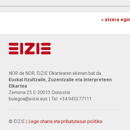
« atzera egin
NOR da NOR, EIZIE Elkartearen ekimen bat da.
Euskal Itzultzaile, Zuzentzaile eta Interpreteen
Elkartea
Zemoria 25 E-20013 Donostia
bulegoa@eizie.eus | Tel. +34.943277111
© EIZIE |
Lege oharra eta pribatutasun politika