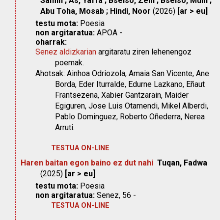
Samih ; As, Yaffa ; Bseiso, Zein ; Bseiso, Muin ;
Abu Toha, Mosab ; Hindi, Noor
(2026)
[ar > eu]
testu mota:
Poesia
non argitaratua:
APOA -
oharrak:
Senez aldizkarian
argitaratu ziren lehenengoz
poemak.
Ahotsak: Ainhoa Odriozola, Amaia San Vicente, Ane
Borda, Eder Iturralde, Edurne Lazkano, Eñaut
Frantsezena, Xabier Gantzarain, Maider
Egiguren, Jose Luis Otamendi, Mikel Alberdi,
Pablo Dominguez, Roberto Oñederra, Nerea
Arruti.
TESTUA ON-LINE
Haren baitan egon baino ez dut nahi
Tuqan, Fadwa
(2025)
[ar > eu]
testu mota:
Poesia
non argitaratua:
Senez, 56 -
TESTUA ON-LINE