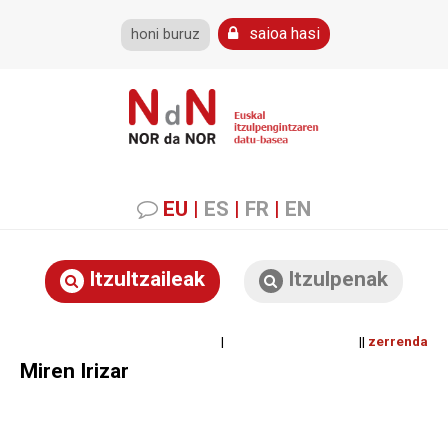
saioa hasi
honi buruz
EU
|
ES
|
FR
|
EN
Itzultzaileak
Itzulpenak
| ||
zerrenda
Miren Irizar