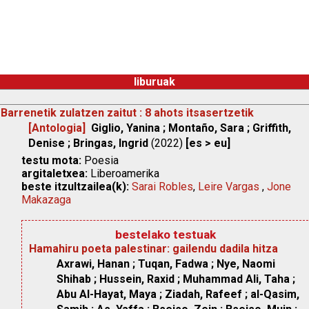
liburuak
Barrenetik zulatzen zaitut : 8 ahots itsasertzetik
[Antologia]
Giglio, Yanina ; Montaño, Sara ; Griffith,
Denise ; Bringas, Ingrid
(2022)
[es > eu]
testu mota:
Poesia
argitaletxea:
Liberoamerika
beste itzultzailea(k):
Sarai Robles
,
Leire Vargas
,
Jone
Makazaga
bestelako testuak
Hamahiru poeta palestinar: gailendu dadila hitza
Axrawi, Hanan ; Tuqan, Fadwa ; Nye, Naomi
Shihab ; Hussein, Raxid ; Muhammad Ali, Taha ;
Abu Al-Hayat, Maya ; Ziadah, Rafeef ; al-Qasim,