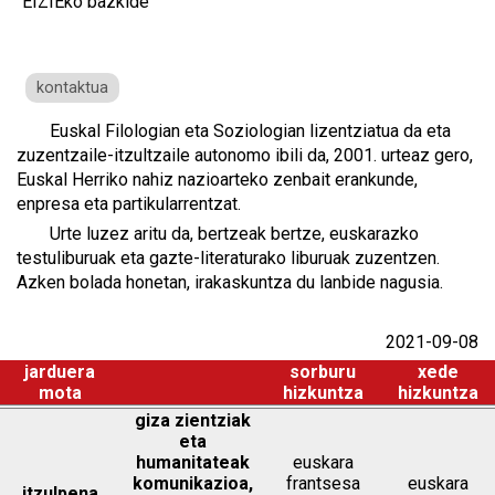
EIZIEko bazkide
kontaktua
Euskal Filologian eta Soziologian lizentziatua da eta
zuzentzaile-itzultzaile autonomo ibili da, 2001. urteaz gero,
Euskal Herriko nahiz nazioarteko zenbait erankunde,
enpresa eta partikularrentzat.
Urte luzez aritu da, bertzeak bertze, euskarazko
testuliburuak eta gazte-literaturako liburuak zuzentzen.
Azken bolada honetan, irakaskuntza du lanbide nagusia.
2021-09-08
jarduera
sorburu
xede
mota
hizkuntza
hizkuntza
giza zientziak
eta
humanitateak
euskara
komunikazioa,
frantsesa
euskara
itzulpena