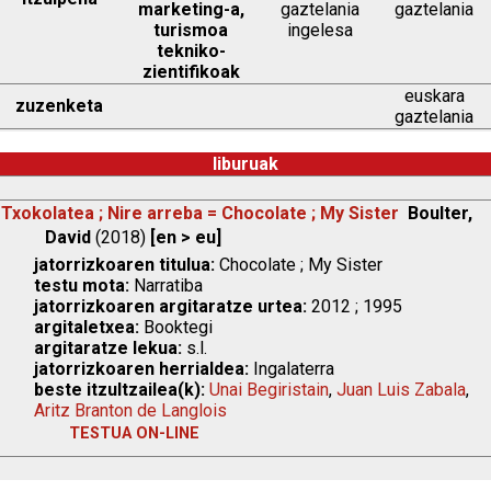
marketing-a,
gaztelania
gaztelania
turismoa
ingelesa
tekniko-
zientifikoak
euskara
zuzenketa
gaztelania
liburuak
Txokolatea ; Nire arreba = Chocolate ; My Sister
Boulter,
David
(2018)
[en > eu]
jatorrizkoaren titulua:
Chocolate ; My Sister
testu mota:
Narratiba
jatorrizkoaren argitaratze urtea:
2012 ; 1995
argitaletxea:
Booktegi
argitaratze lekua:
s.l.
jatorrizkoaren herrialdea:
Ingalaterra
beste itzultzailea(k):
Unai Begiristain
,
Juan Luis Zabala
,
Aritz Branton de Langlois
TESTUA ON-LINE