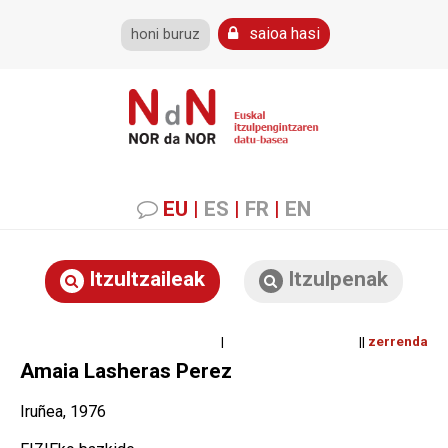
saioa hasi
honi buruz
EU
|
ES
|
FR
|
EN
Itzultzaileak
Itzulpenak
| ||
zerrenda
Amaia Lasheras Perez
Iruñea, 1976