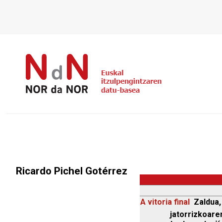
Ricardo Pichel Gotérrez
A vitoria final
Zaldua,
jatorrizkoaren