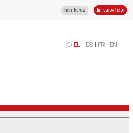
saioa hasi
honi buruz
EU
|
ES
|
FR
|
EN