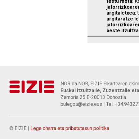
testu mota:
Ko
jatorrizkoare
argitaletxea:
U
argitaratze le
jatorrizkoare
beste itzultza
NOR da NOR, EIZIE Elkartearen ekim
Euskal Itzultzaile, Zuzentzaile et
Zemoria 25 E-20013 Donostia
bulegoa@eizie.eus | Tel. +34.9432
© EIZIE |
Lege oharra eta pribatutasun politika