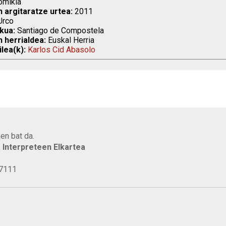
mikia
n argitaratze urtea:
2011
rco
kua:
Santiago de Compostela
n herrialdea:
Euskal Herria
ilea(k):
Karlos Cid Abasolo
en bat da.
a Interpreteen Elkartea
77111