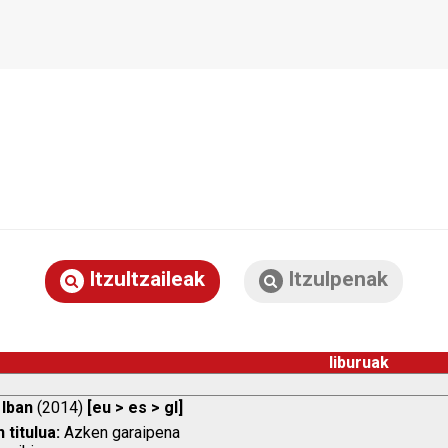
Itzultzaileak
Itzulpenak
liburuak
 Iban
(2014)
[eu > es > gl]
 titulua:
Azken garaipena